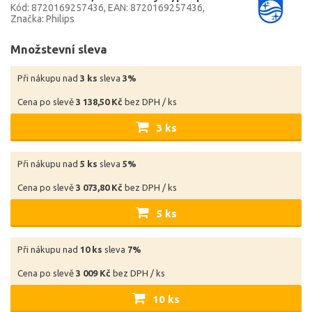
Kód: 8720169257436
EAN: 8720169257436
Značka: Philips
Množstevní sleva
Při nákupu nad
3 ks
sleva
3%
Cena po slevě
3 138,50 Kč
bez DPH / ks
3 ks
Při nákupu nad
5 ks
sleva
5%
Cena po slevě
3 073,80 Kč
bez DPH / ks
5 ks
Při nákupu nad
10 ks
sleva
7%
Cena po slevě
3 009 Kč
bez DPH / ks
10 ks