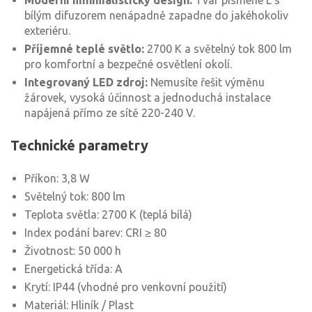
Moderní minimalistický design:
Tvar písmene L s
bílým difuzorem nenápadně zapadne do jakéhokoliv
exteriéru.
Příjemné teplé světlo:
2700 K a světelný tok 800 lm
pro komfortní a bezpečné osvětlení okolí.
Integrovaný LED zdroj:
Nemusíte řešit výměnu
žárovek, vysoká účinnost a jednoduchá instalace
napájená přímo ze sítě 220-240 V.
Technické parametry
Příkon: 3,8 W
Světelný tok: 800 lm
Teplota světla: 2700 K (teplá bílá)
Index podání barev: CRI ≥ 80
Životnost: 50 000 h
Energetická třída: A
Krytí: IP44 (vhodné pro venkovní použití)
Materiál: Hliník / Plast