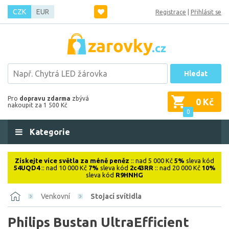
CZK
EUR
Registrace
|
Přihlásit se
Hledat
Pro
dopravu zdarma
zbývá
0 Kč
nakoupit za 1 500 Kč
0
Kategorie
Získejte více světla za méně peněz
:: nad 5 000 Kč
5%
sleva kód
54UQD4
:: nad 10 000 Kč
7%
sleva kód
2c43RR
:: nad 20 000 Kč
10%
sleva kód
R9HNHG
Venkovní
Stojací svítidla
Philips Bustan UltraEfficient