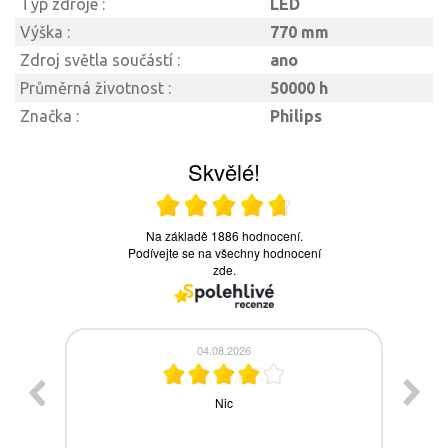
Typ zdroje :
LED
Výška :
770 mm
Zdroj světla součástí :
ano
Průměrná životnost :
50000 h
Značka :
Philips