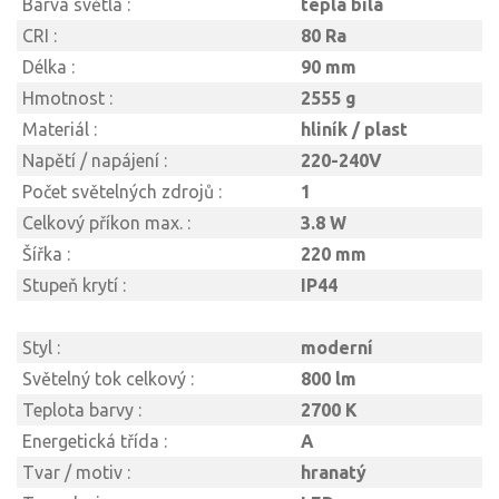
Barva světla :
teplá bílá
CRI :
80 Ra
Délka :
90 mm
Hmotnost :
2555 g
Materiál :
hliník / plast
Napětí / napájení :
220-240V
Počet světelných zdrojů :
1
Celkový příkon max. :
3.8 W
Šířka :
220 mm
Stupeň krytí :
IP44
Styl :
moderní
Světelný tok celkový :
800 lm
Teplota barvy :
2700 K
Energetická třída :
A
Tvar / motiv :
hranatý