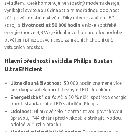
svítidlem, které kombinuje nenápadný moderní design,
vynikající světelnou účinnost a mimořádnou odolnost
vůči povětrnostním vlivům. Díky integrovanému LED
zdroji s
životností až 50 000 hodin
a nízké spotřebě
energie (pouze 3,8 W) je ideální volbou pro dlouhodobé
osvětlení příjezdových cest, zahradních chodníků či
vstupních prostor.
Hlavní přednosti svítidla Philips Bustan
UltraEfficient
Ultra dlouhá životnost:
50 000 hodin znamená více
než dvojnásobek oproti běžným LED sloupkům.
Energetická třída A:
Až o 50 % nižší spotřeba energie
oproti standardním LED svítidlům Philips.
Odolnost:
Hliníkové tělo s antracitovou povrchovou
úpravou, IP44 chrání před vlhkostí a stříkající vodou,
odolné vůči rzi a prachu.