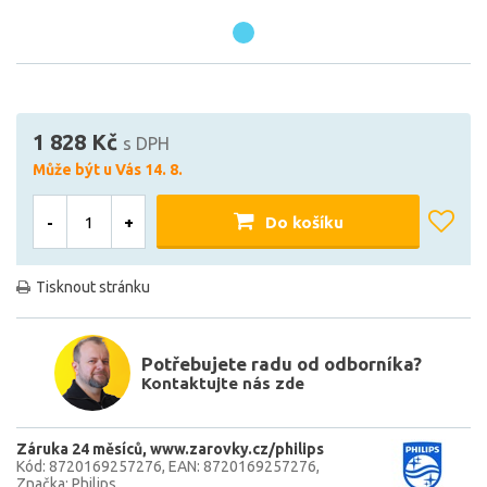
1 828 Kč
s DPH
Může být u Vás 14. 8.
-
+
Do košíku
Tisknout stránku
Potřebujete radu od odborníka?
Kontaktujte nás zde
Záruka 24 měsíců
www.zarovky.cz/philips
Kód: 8720169257276
EAN: 8720169257276
Značka: Philips