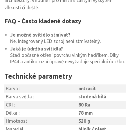
architektury. Vhodné i pro místa s častým výskytem
vlhkosti či deště.
FAQ - Často kladené dotazy
Je možné svítidlo stmívat?
Ne, integrovaný LED zdroj není stmívatelný.
Jaká je údržba svítidla?
Stačí občasné otření povrchu vlhkým hadříkem. Díky
IP44 a antikorozní úpravě nevyžaduje speciální údržbu.
Technické parametry
Barva :
antracit
Barva světla :
studená bílá
CRI :
80 Ra
Délka :
78 mm
Hmotnost :
520 g
Materiál :
hliník / plast