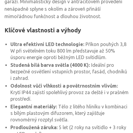
garáží. Minimalistický design v antracitovém provedení
nenápadně splyne s okolím a zároveň přináší
mimořádnou funkčnost a dlouhou životnost.
Klíčové vlastnosti a výhody
Ultra efektivní LED technologie:
Příkon pouhých 3,8
W při světelném toku 800 lm představuje až 50%
úsporu energie oproti běžným LED svítidlům.
Studená bílá barva světla (4000 K):
Ideální pro
bezpečné osvětlení vstupních prostor, fasád, chodníků
i zahrad.
Odolnost vůči vlhkosti a povětrnostním vlivům:
Krytí IP44 zajistí spolehlivý provoz za deště i v prašném
prostředí.
Elegantní materiály:
Tělo z litého hliníku v kombinaci
s bílým plastovým difuzorem, který zajišťuje
rovnoměrný rozptyl světla.
Prodloužená záruka:
5 let (2 roky na svítidlo + 3 roky