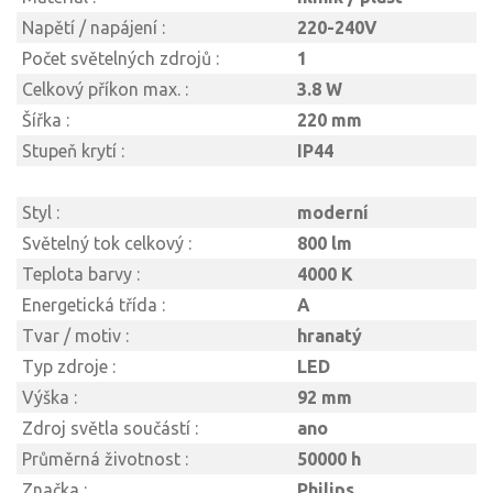
Napětí / napájení :
220-240V
Počet světelných zdrojů :
1
Celkový příkon max. :
3.8 W
Šířka :
220 mm
Stupeň krytí :
IP44
Styl :
moderní
Světelný tok celkový :
800 lm
Teplota barvy :
4000 K
Energetická třída :
A
Tvar / motiv :
hranatý
Typ zdroje :
LED
Výška :
92 mm
Zdroj světla součástí :
ano
Průměrná životnost :
50000 h
Značka :
Philips