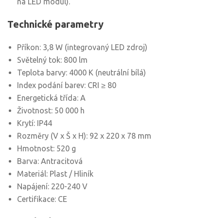
na LED modul).
Technické parametry
Příkon: 3,8 W (integrovaný LED zdroj)
Světelný tok: 800 lm
Teplota barvy: 4000 K (neutrální bílá)
Index podání barev: CRI ≥ 80
Energetická třída: A
Životnost: 50 000 h
Krytí: IP44
Rozměry (V x Š x H): 92 x 220 x 78 mm
Hmotnost: 520 g
Barva: Antracitová
Materiál: Plast / Hliník
Napájení: 220-240 V
Certifikace: CE