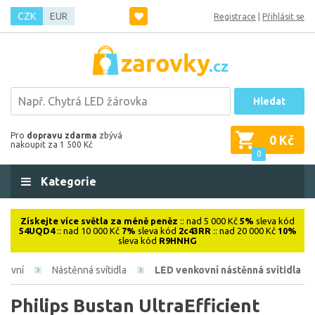
CZK
EUR
Registrace
|
Přihlásit se
Hledat
Pro
dopravu zdarma
zbývá
0 Kč
nakoupit za 1 500 Kč
0
Kategorie
Získejte více světla za méně peněz
:: nad 5 000 Kč
5%
sleva kód
54UQD4
:: nad 10 000 Kč
7%
sleva kód
2c43RR
:: nad 20 000 Kč
10%
sleva kód
R9HNHG
kovní
Nástěnná svítidla
LED venkovní nástěnná svítidla
Philips Bustan UltraEfficient