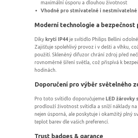
maximální úsporu a dlouhou životnost
Vhodné pro stmívatelné i nestmívatelné
Moderní technologie a bezpečnost 
Díky
krytí IP44
je svítidlo Philips Bellini odol
Zajišťuje spolehlivý provoz i v dešti a vlhku, co
použití. Skleněný difuzor chrání zdroj před neč
rovnoměrné šíření světla, což přispívá k bezp
hodinách.
Doporučení pro výběr světelného z
Pro toto svítidlo doporučujeme
LED žárovky s
prodlouží životnost svítidla a sníží náklady na
nejen úsporná, ale poskytuje i okamžitý plný s
teplot barev dle vašich preferencí.
Trust badges & garance