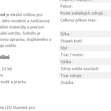
Patice :
Počet světelných zdrojů :
und
je ideální volbou pro
Celkový příkon max. :
í. Jeho moderní a nadčasový
itní materiály a precizní
lní údržbu. Svítidlo je
Šířka :
chovou úpravou, doplněného o
Stupeň krytí :
je světlo.
Styl :
Tvar / motiv :
llini
Výška :
Zdroj světla součástí :
. 25 W)
em
Tvar zdroje :
í vodě a prachu
Značka :
e LED filament pro