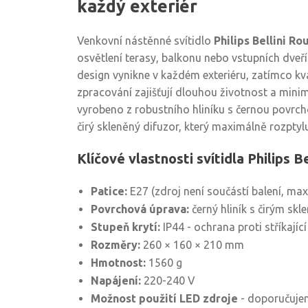
každý exteriér
Venkovní nástěnné svítidlo
Philips Bellini Ro
osvětlení terasy, balkonu nebo vstupních dveř
design vynikne v každém exteriéru, zatímco kval
zpracování zajišťují dlouhou životnost a minimá
vyrobeno z robustního hliníku s černou povr
čirý skleněný difuzor, který maximálně rozptylu
Klíčové vlastnosti svítidla Philips Be
Patice:
E27 (zdroj není součástí balení, max
Povrchová úprava:
černý hliník s čirým skl
Stupeň krytí:
IP44 - ochrana proti stříkajíc
Rozměry:
260 × 160 × 210 mm
Hmotnost:
1560 g
Napájení:
220-240 V
Možnost použití LED zdroje
- doporučujem