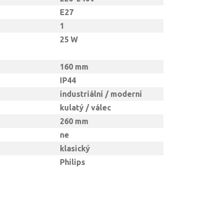
E27
1
25 W
160 mm
IP44
industriální / moderní
kulatý / válec
260 mm
ne
klasický
Philips