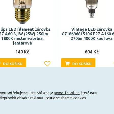
ilips LED filament žárovka
Vintage LED žárovka
27 A60 3,1W (25W) 250lm
8718696815106 E27 A160 
1800K nestmívatelná,
270lm 4000K kouřová
jantarová
140 Kč
604 Kč
DO KOŠÍKU
DO KOŠÍKU
Může být u Vás 14. 8.
Může být u Vás 14. 8.
tomu potřebujeme data. Sbíráme je
pomocí cookies
, které nám
Načíst další
přizpůsobit obsah a reklamu. Pokud se sběrem cookies