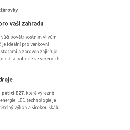
 žárovky
pro vaši zahradu
né vůči povětrnostním vlivům.
ž je ideální pro venkovní
istotami a zároveň zajišťuje
ečnosti a pohodě ve večerních
droje
 paticí E27
, které výrazně
 energie. LED technologie je
větelný výkon a širokou škálu