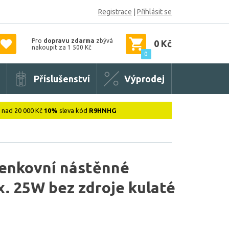
Registrace
|
Přihlásit se
Pro
dopravu zdarma
zbývá
0 Kč
nakoupit za 1 500 Kč
0
Příslušenství
Výprodej
: nad 20 000 Kč
10%
sleva kód
R9HNHG
 venkovní nástěnné
x. 25W bez zdroje kulaté