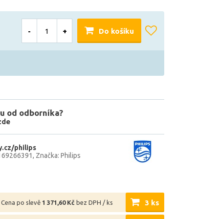
-
+
Do košíku
u od odborníka?
zde
.cz/philips
169266391
Značka: Philips
3 ks
Cena po slevě
1 371,60 Kč
bez DPH / ks