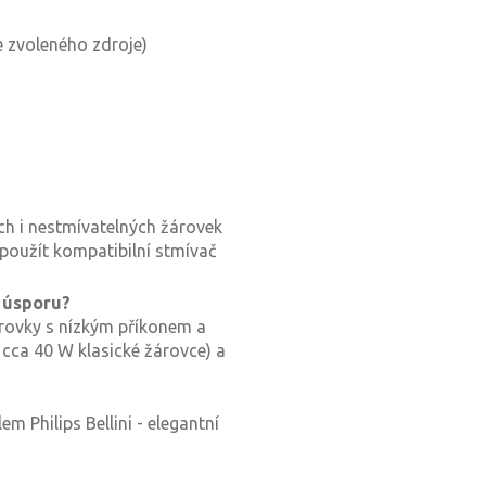
e zvoleného zdroje)
ch i nestmívatelných žárovek
 použít kompatibilní stmívač
í úsporu?
rovky s nízkým příkonem a
 cca 40 W klasické žárovce) a
m Philips Bellini - elegantní