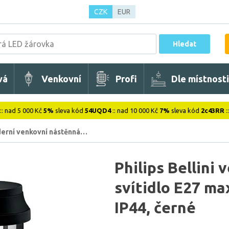
CZK
EUR
Hledat
vá
Venkovní
Profi
Dle místnosti
:: nad 5 000 Kč
5%
sleva kód
54UQD4
:: nad 10 000 Kč
7%
sleva kód
2c43RR
:
erní venkovní nástěnná…
Philips Bellini
svítidlo E27 ma
IP44, černé