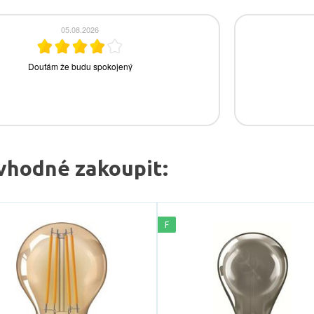
vhodné zakoupit:
F