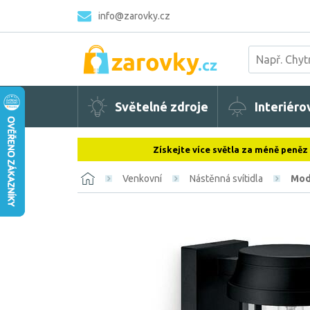
info@zarovky.cz
Světelné zdroje
Interiéro
Získejte více světla za méně peněz
Venkovní
Nástěnná svítidla
Mod