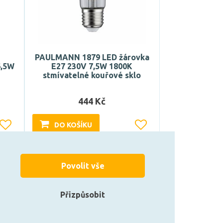
PAULMANN 1879 LED žárovka
6,5W
E27 230V 7,5W 1800K
stmívatelné kouřové sklo
444 Kč
DO KOŠÍKU
Může být u Vás 17. 8.
Povolit vše
Přizpůsobit