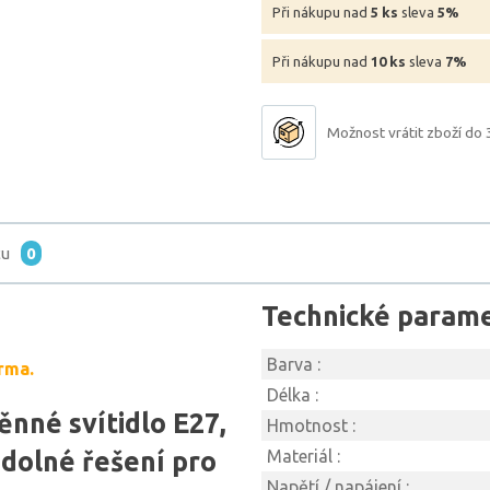
Při nákupu nad
5 ks
sleva
5%
Při nákupu nad
10 ks
sleva
7%
Možnost vrátit zboží do 
tu
0
Technické param
Barva :
rma.
Délka :
ěnné svítidlo E27,
Hmotnost :
odolné řešení pro
Materiál :
Napětí / napájení :