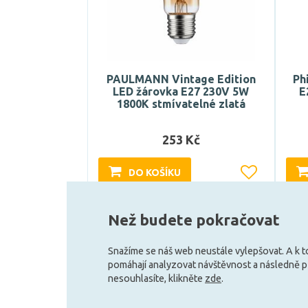
PAULMANN Vintage Edition
Ph
LED žárovka E27 230V 5W
E
1800K stmívatelné zlatá
253 Kč
DO KOŠÍKU
Skladem e-shop (1 ks)
Než budete pokračovat
Snažíme se náš web neustále vylepšovat. A k 
pomáhají analyzovat návštěvnost a následně 
nesouhlasíte, klikněte
zde
.