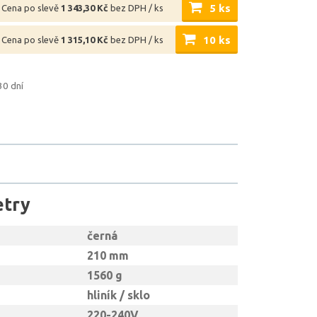
5 ks
Cena po slevě
1 343,30 Kč
bez DPH / ks
10 ks
Cena po slevě
1 315,10 Kč
bez DPH / ks
30 dní
etry
černá
210 mm
1560 g
hliník / sklo
220-240V