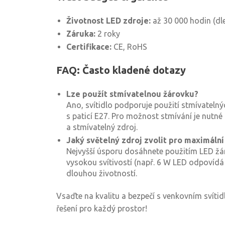
Životnost LED zdroje:
až 30 000 hodin (dl
Záruka:
2 roky
Certifikace:
CE, RoHS
FAQ: Často kladené dotazy
Lze použít stmívatelnou žárovku?
Ano, svítidlo podporuje použití stmívatelný
s paticí E27. Pro možnost stmívání je nutné
a stmívatelný zdroj.
Jaký světelný zdroj zvolit pro maximáln
Nejvyšší úsporu dosáhnete použitím LED žá
vysokou svítivostí (např. 6 W LED odpovídá
dlouhou životností.
Vsaďte na kvalitu a bezpečí s venkovním svítidle
řešení pro každý prostor!