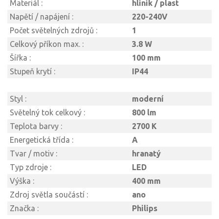
Materiál :
hliník / plast
Napětí / napájení :
220-240V
Počet světelných zdrojů :
1
Celkový příkon max. :
3.8 W
Šířka :
100 mm
Stupeň krytí :
IP44
Styl :
moderní
Světelný tok celkový :
800 lm
Teplota barvy :
2700 K
Energetická třída :
A
Tvar / motiv :
hranatý
Typ zdroje :
LED
Výška :
400 mm
Zdroj světla součástí :
ano
Značka :
Philips