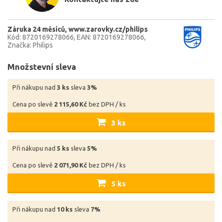
Záruka 24 měsíců
www.zarovky.cz/philips
Kód: 8720169278066
EAN: 8720169278066
Značka: Philips
Množstevní sleva
Při nákupu nad
3 ks
sleva
3%
Cena po slevě
2 115,60 Kč
bez DPH / ks
3 ks
Při nákupu nad
5 ks
sleva
5%
Cena po slevě
2 071,90 Kč
bez DPH / ks
5 ks
Při nákupu nad
10 ks
sleva
7%