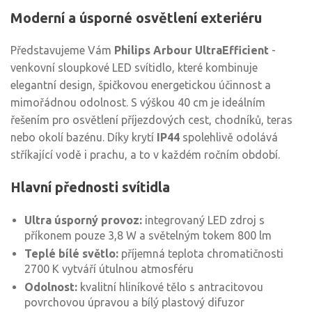
Moderní a úsporné osvětlení exteriéru
Představujeme Vám
Philips Arbour UltraEfficient
-
venkovní sloupkové LED svítidlo, které kombinuje
elegantní design, špičkovou energetickou účinnost a
mimořádnou odolnost. S výškou 40 cm je ideálním
řešením pro osvětlení příjezdových cest, chodníků, teras
nebo okolí bazénu. Díky krytí
IP44
spolehlivě odolává
stříkající vodě i prachu, a to v každém ročním období.
Hlavní přednosti svítidla
Ultra úsporný provoz:
integrovaný LED zdroj s
příkonem pouze 3,8 W a světelným tokem 800 lm
Teplé bílé světlo:
příjemná teplota chromatičnosti
2700 K vytváří útulnou atmosféru
Odolnost:
kvalitní hliníkové tělo s antracitovou
povrchovou úpravou a bílý plastový difuzor