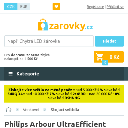
CZK
EUR
Registrace
|
Přihlásit se
Hledat
Pro
dopravu zdarma
zbývá
0 Kč
nakoupit za 1 500 Kč
0
Kategorie
Získejte více světla za méně peněz
:: nad 5 000 Kč
5%
sleva kód
54UQD4
:: nad 10 000 Kč
7%
sleva kód
2c43RR
:: nad 20 000 Kč
10%
sleva kód
R9HNHG
Venkovní
Stojací svítidla
Philips Arbour UltraEfficient