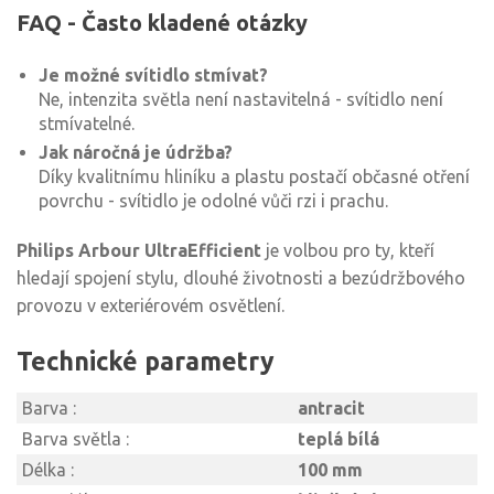
FAQ - Často kladené otázky
Je možné svítidlo stmívat?
Ne, intenzita světla není nastavitelná - svítidlo není
stmívatelné.
Jak náročná je údržba?
Díky kvalitnímu hliníku a plastu postačí občasné otření
povrchu - svítidlo je odolné vůči rzi i prachu.
Philips Arbour UltraEfficient
je volbou pro ty, kteří
hledají spojení stylu, dlouhé životnosti a bezúdržbového
provozu v exteriérovém osvětlení.
Technické parametry
Barva :
antracit
Barva světla :
teplá bílá
Délka :
100 mm