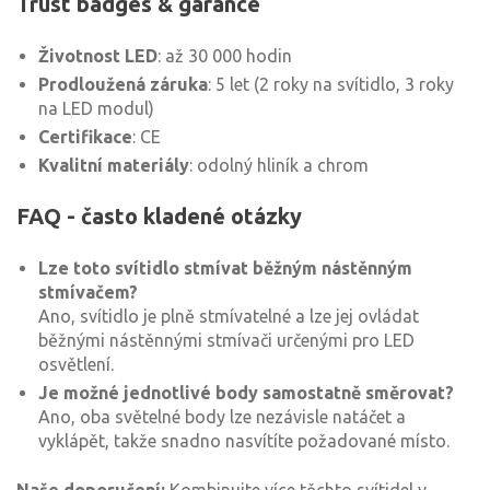
Trust badges & garance
Životnost LED
: až 30 000 hodin
Prodloužená záruka
: 5 let (2 roky na svítidlo, 3 roky
na LED modul)
Certifikace
: CE
Kvalitní materiály
: odolný hliník a chrom
FAQ - často kladené otázky
Lze toto svítidlo stmívat běžným nástěnným
stmívačem?
Ano, svítidlo je plně stmívatelné a lze jej ovládat
běžnými nástěnnými stmívači určenými pro LED
osvětlení.
Je možné jednotlivé body samostatně směrovat?
Ano, oba světelné body lze nezávisle natáčet a
vyklápět, takže snadno nasvítíte požadované místo.