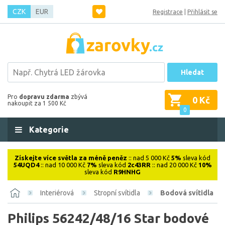
CZK
EUR
Registrace
|
Přihlásit se
Hledat
Pro
dopravu zdarma
zbývá
0 Kč
nakoupit za 1 500 Kč
0
Kategorie
Získejte více světla za méně peněz
:: nad 5 000 Kč
5%
sleva kód
54UQD4
:: nad 10 000 Kč
7%
sleva kód
2c43RR
:: nad 20 000 Kč
10%
sleva kód
R9HNHG
Interiérová
Stropní svítidla
Bodová svítidla
Philips 56242/48/16 Star bodové