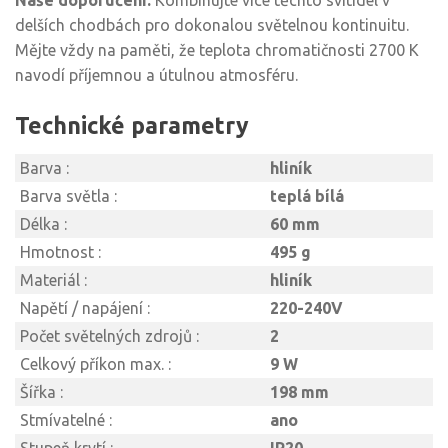
Naše doporučení:
Kombinujte více těchto svítidel v
delších chodbách pro dokonalou světelnou kontinuitu.
Mějte vždy na paměti, že teplota chromatičnosti 2700 K
navodí příjemnou a útulnou atmosféru.
Technické parametry
Barva :
hliník
Barva světla :
teplá bílá
Délka :
60 mm
Hmotnost :
495 g
Materiál :
hliník
Napětí / napájení :
220-240V
Počet světelných zdrojů :
2
Celkový příkon max. :
9 W
Šířka :
198 mm
Stmívatelné :
ano