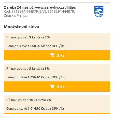
Záruka 24 měsíců
www.zarovky.cz/philips
Kód: 8718291444879
EAN: 8718291444879
Značka: Philips
Množstevní sleva
Při nákupu nad
3 ks
sleva
3%
Cena po slevě
1 058,20 Kč
bez DPH / ks
3 ks
Při nákupu nad
5 ks
sleva
5%
Cena po slevě
1 036,40 Kč
bez DPH / ks
5 ks
Při nákupu nad
10 ks
sleva
7%
Cena po slevě
1 014,50 Kč
bez DPH / ks