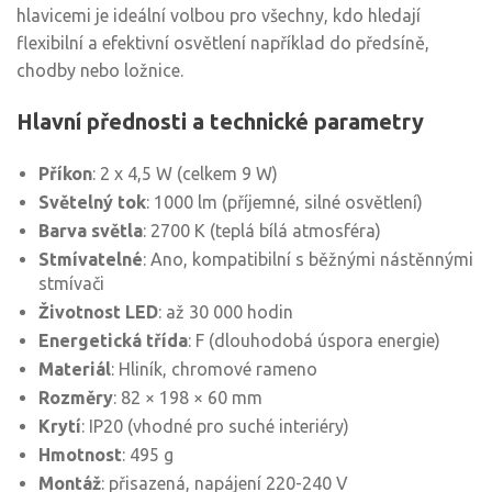
hlavicemi je ideální volbou pro všechny, kdo hledají
flexibilní a efektivní osvětlení například do předsíně,
chodby nebo ložnice.
Hlavní přednosti a technické parametry
Příkon
: 2 x 4,5 W (celkem 9 W)
Světelný tok
: 1000 lm (příjemné, silné osvětlení)
Barva světla
: 2700 K (teplá bílá atmosféra)
Stmívatelné
: Ano, kompatibilní s běžnými nástěnnými
stmívači
Životnost LED
: až 30 000 hodin
Energetická třída
: F (dlouhodobá úspora energie)
Materiál
: Hliník, chromové rameno
Rozměry
: 82 × 198 × 60 mm
Krytí
: IP20 (vhodné pro suché interiéry)
Hmotnost
: 495 g
Montáž
: přisazená, napájení 220-240 V