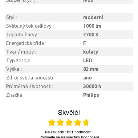
Stupeň krytí :
IP20
Styl :
moderní
Světelný tok celkový :
1000 lm
Teplota barvy :
2700 K
Energetická třída :
F
Tvar / motiv :
kulatý
Typ zdroje :
LED
Výška :
82 mm
Zdroj světla součástí :
ano
Průměrná životnost :
30000 h
Značka :
Philips