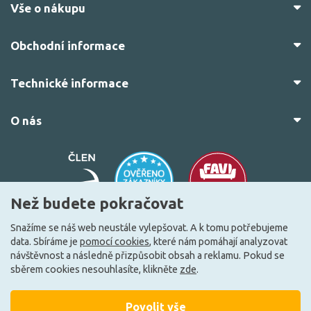
Vše o nákupu
Obchodní informace
Technické informace
O nás
Než budete pokračovat
Snažíme se náš web neustále vylepšovat. A k tomu potřebujeme
data. Sbíráme je
pomocí cookies
, které nám pomáhají analyzovat
© 2010–2026 Všechna práva vyhrazena.
žárovky.cz
návštěvnost a následně přizpůsobit obsah a reklamu. Pokud se
Vytvořilo
FEO.cz
sběrem cookies nesouhlasíte, klikněte
zde
.
Povolit vše