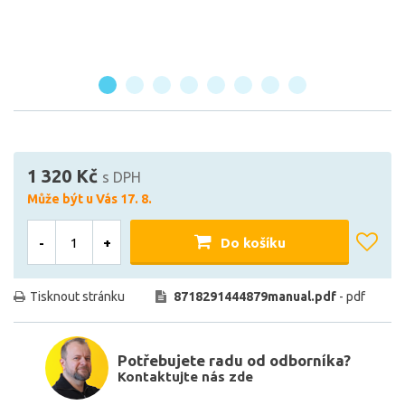
1 320 Kč
s DPH
Může být u Vás 17. 8.
-
+
Do košíku
Tisknout stránku
8718291444879manual.pdf
- pdf
Potřebujete radu od odborníka?
Kontaktujte nás zde