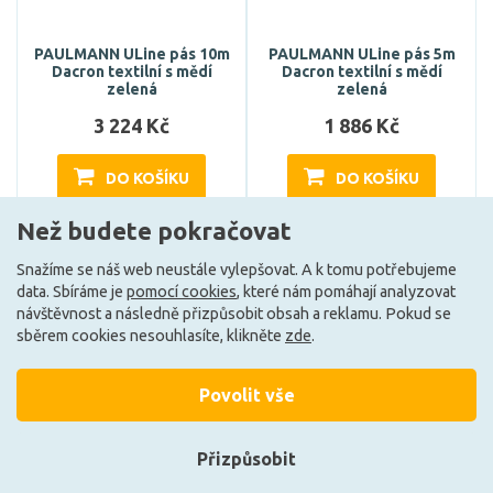
PAULMANN ULine pás 10m
PAULMANN ULine pás 5m
Dacron textilní s mědí
Dacron textilní s mědí
zelená
zelená
3 224 Kč
1 886 Kč
DO KOŠÍKU
DO KOŠÍKU
Než budete pokračovat
Může být u Vás 11. 8.
Může být u Vás 18. 8.
Snažíme se náš web neustále vylepšovat. A k tomu potřebujeme
data. Sbíráme je
pomocí cookies
, které nám pomáhají analyzovat
návštěvnost a následně přizpůsobit obsah a reklamu. Pokud se
sběrem cookies nesouhlasíte, klikněte
zde
.
Povolit vše
Přizpůsobit