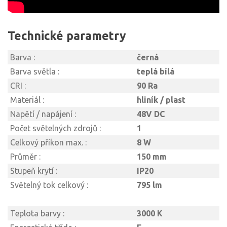
Technické parametry
Barva :
černá
Barva světla :
teplá bílá
CRI :
90 Ra
Materiál :
hliník / plast
Napětí / napájení :
48V DC
Počet světelných zdrojů :
1
Celkový příkon max. :
8 W
Průměr :
150 mm
Stupeň krytí :
IP20
Světelný tok celkový :
795 lm
Teplota barvy :
3000 K