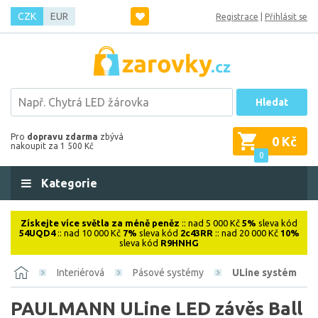
CZK
EUR
Registrace
|
Přihlásit se
Hledat
Pro
dopravu zdarma
zbývá
0 Kč
nakoupit za 1 500 Kč
0
Kategorie
Získejte více světla za méně peněz
:: nad 5 000 Kč
5%
sleva kód
54UQD4
:: nad 10 000 Kč
7%
sleva kód
2c43RR
:: nad 20 000 Kč
10%
sleva kód
R9HNHG
Interiérová
Pásové systémy
ULine systém
PAULMANN ULine LED závěs Ball