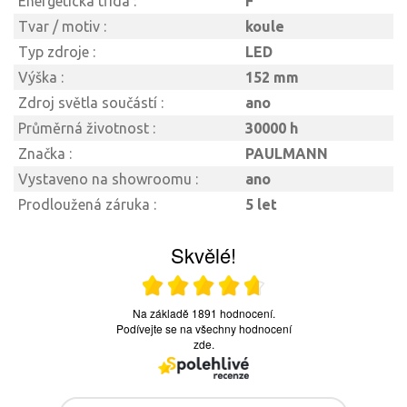
Energetická třída :
F
Tvar / motiv :
koule
Typ zdroje :
LED
Výška :
152 mm
Zdroj světla součástí :
ano
Průměrná životnost :
30000 h
Značka :
PAULMANN
Vystaveno na showroomu :
ano
Prodloužená záruka :
5 let