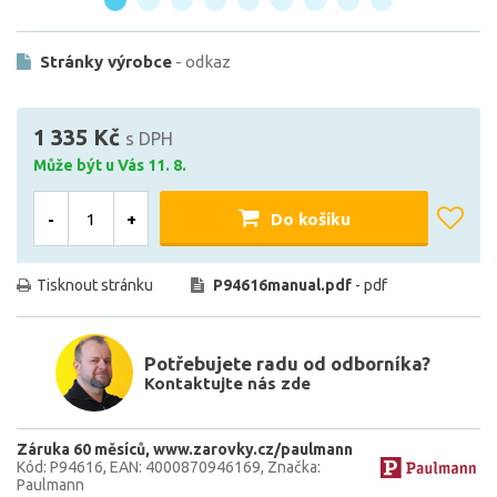
Stránky výrobce
- odkaz
1 335 Kč
s DPH
Může být u Vás 11. 8.
-
+
Do košíku
Tisknout stránku
P94616manual.pdf
- pdf
Potřebujete radu od odborníka?
Kontaktujte nás zde
Záruka 60 měsíců
www.zarovky.cz/paulmann
Kód: P94616
EAN: 4000870946169
Značka:
Paulmann