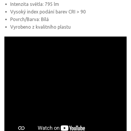
Intenzita světla: 795 lm
Vysoký index podání barev CRI > 90
Povrch/Barva: Bílá
Vyrobeno z kvalitního plastu