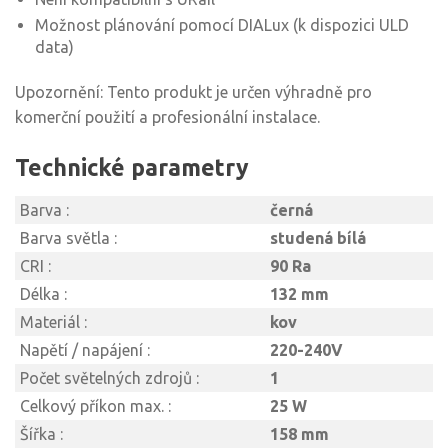
Možnost plánování pomocí DIALux (k dispozici ULD
data)
Upozornění: Tento produkt je určen výhradně pro
komerční použití a profesionální instalace.
Technické parametry
Barva :
černá
Barva světla :
studená bílá
CRI :
90 Ra
Délka :
132 mm
Materiál :
kov
Napětí / napájení :
220-240V
Počet světelných zdrojů :
1
Celkový příkon max. :
25 W
Šířka :
158 mm