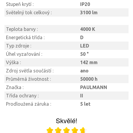
Stupeň krytí :
IP20
Světelný tok celkový :
3100 lm
Teplota barvy :
4000 K
Energetická třída :
D
Typ zdroje :
LED
Úhel vyzařování :
50 °
Výška :
142 mm
Zdroj světla součástí :
ano
Průměrná životnost :
50000 h
Značka :
PAULMANN
Třída ochrany :
II
Prodloužená záruka :
5 let