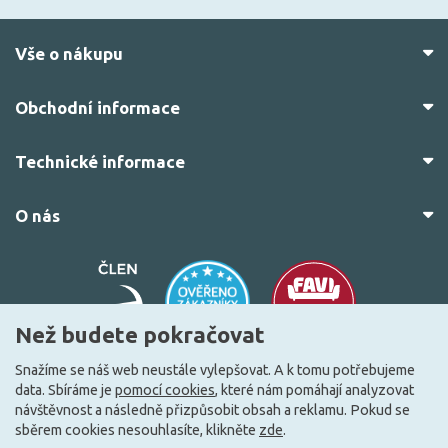
Vše o nákupu
Obchodní informace
Technické informace
O nás
Než budete pokračovat
Snažíme se náš web neustále vylepšovat. A k tomu potřebujeme
data. Sbíráme je
pomocí cookies
, které nám pomáhají analyzovat
© 2010–2026 Všechna práva vyhrazena.
žárovky.cz
návštěvnost a následně přizpůsobit obsah a reklamu. Pokud se
Vytvořilo
FEO.cz
sběrem cookies nesouhlasíte, klikněte
zde
.