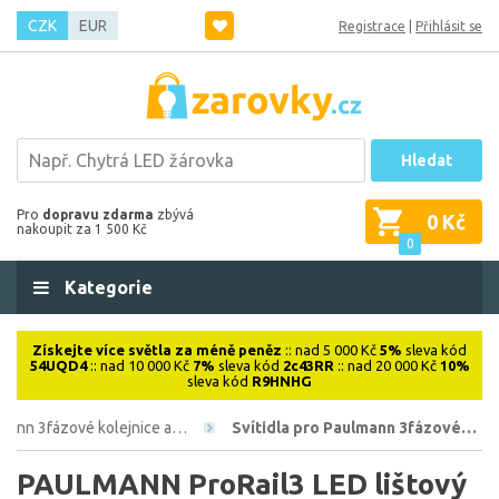
CZK
EUR
Registrace
|
Přihlásit se
Hledat
Pro
dopravu zdarma
zbývá
0 Kč
nakoupit za 1 500 Kč
0
Kategorie
Získejte více světla za méně peněz
:: nad 5 000 Kč
5%
sleva kód
54UQD4
:: nad 10 000 Kč
7%
sleva kód
2c43RR
:: nad 20 000 Kč
10%
sleva kód
R9HNHG
mann 3fázové kolejnice a…
Svítidla pro Paulmann 3fázové…
PAULMANN ProRail3 LED lištový