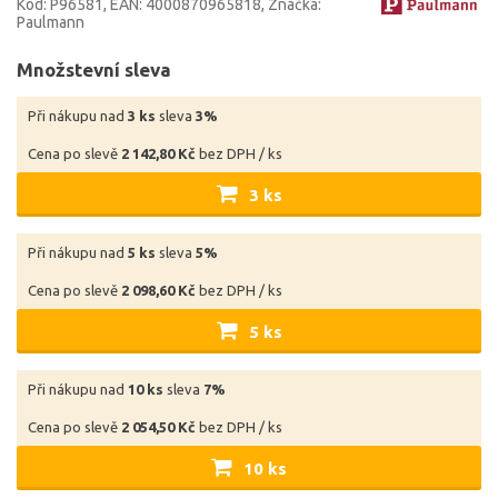
Kód: P96581
EAN: 4000870965818
Značka:
Paulmann
Množstevní sleva
Při nákupu nad
3 ks
sleva
3%
Cena po slevě
2 142,80 Kč
bez DPH / ks
3 ks
Při nákupu nad
5 ks
sleva
5%
Cena po slevě
2 098,60 Kč
bez DPH / ks
5 ks
Při nákupu nad
10 ks
sleva
7%
Cena po slevě
2 054,50 Kč
bez DPH / ks
10 ks