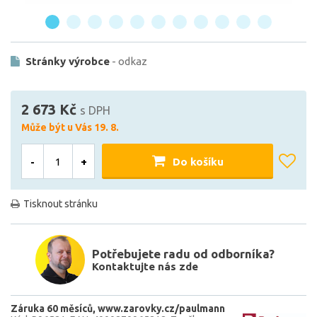
Stránky výrobce
- odkaz
2 673 Kč
s DPH
Může být u Vás 19. 8.
-
+
Do košíku
Tisknout stránku
Potřebujete radu od odborníka?
Kontaktujte nás zde
Záruka 60 měsíců
www.zarovky.cz/paulmann