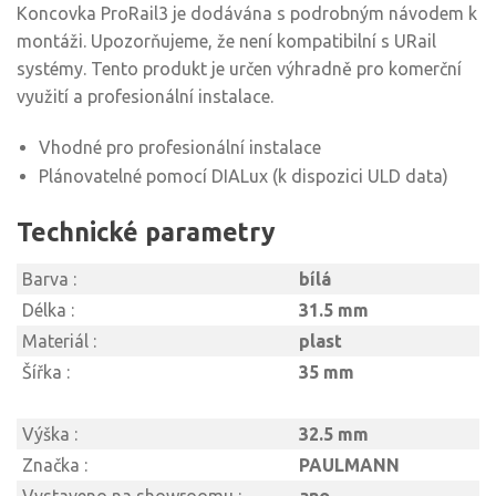
Koncovka ProRail3 je dodávána s podrobným návodem k
montáži. Upozorňujeme, že není kompatibilní s URail
systémy. Tento produkt je určen výhradně pro komerční
využití a profesionální instalace.
Vhodné pro profesionální instalace
Plánovatelné pomocí DIALux (k dispozici ULD data)
Technické parametry
Barva :
bílá
Délka :
31.5 mm
Materiál :
plast
Šířka :
35 mm
Výška :
32.5 mm
Značka :
PAULMANN
Vystaveno na showroomu :
ano