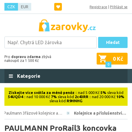
CZK
EUR
Registrace
|
Přihlásit se
Hledat
Pro
dopravu zdarma
zbývá
0 Kč
nakoupit za 1 500 Kč
0
Kategorie
Získejte více světla za méně peněz
:: nad 5 000 Kč
5%
sleva kód
54UQD4
:: nad 10 000 Kč
7%
sleva kód
2c43RR
:: nad 20 000 Kč
10%
sleva kód
R9HNHG
Paulmann 3fázové kolejnice a…
Kolejnice a příslušenství…
PAULMANN ProRail3 koncovka