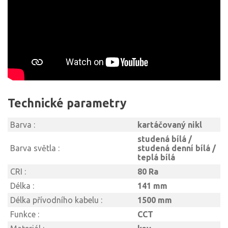
Technické parametry
Barva :
kartáčovaný nikl
studená bílá /
Barva světla :
studená denní bílá /
teplá bílá
CRI :
80 Ra
Délka :
141 mm
Délka přívodního kabelu :
1500 mm
Funkce :
CCT