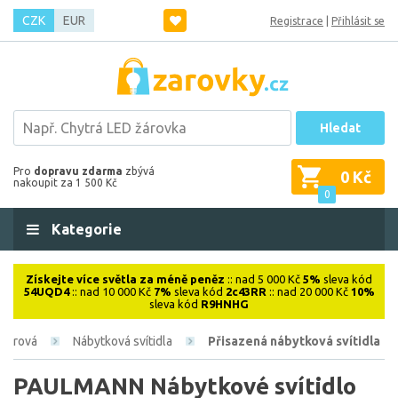
CZK
EUR
Registrace
|
Přihlásit se
Hledat
Pro
dopravu zdarma
zbývá
0 Kč
nakoupit za 1 500 Kč
0
Kategorie
Získejte více světla za méně peněz
:: nad 5 000 Kč
5%
sleva kód
54UQD4
:: nad 10 000 Kč
7%
sleva kód
2c43RR
:: nad 20 000 Kč
10%
sleva kód
R9HNHG
riérová
Nábytková svítidla
Přisazená nábytková svítidla
PAULMANN Nábytkové svítidlo