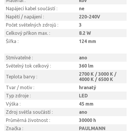
Materiál :
kov
Napájecí kabel součástí :
ne
Napětí / napájení :
220-240V
Počet světelných zdrojů :
3
Celkový příkon max. :
8.2 W
Šířka :
124 mm
Stmívatelné :
ano
Světelný tok celkový :
360 lm
2700 K / 3000 K /
Teplota barvy :
4000 K / 6500 K
Tvar / motiv :
hranatý
Typ zdroje :
LED
Výška :
45 mm
Zdroj světla součástí :
ano
Průměrná životnost :
30000 h
Značka :
PAULMANN