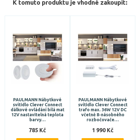
K tomuto produktu je vhodné zakoupit:
PAULMANN Nábytkové
PAULMANN Nábytkové
svítidlo Clever Connect
svítidlo Clever Connect
dálkové ovládání bílá mat
trafo max. 36W 12V DC
12V nastavitelná teplota
včetně 8-násobného
barvy…
rozbočovače…
785 Kč
1 990 Kč