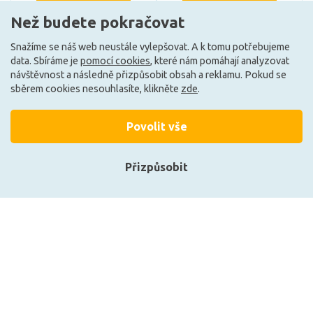
DO KOŠÍKU
DO KOŠÍKU
Než budete pokračovat
Snažíme se náš web neustále vylepšovat. A k tomu potřebujeme
data. Sbíráme je
pomocí cookies
, které nám pomáhají analyzovat
Může být u Vás 18. 8.
Může být u Vás 18. 8.
návštěvnost a následně přizpůsobit obsah a reklamu. Pokud se
sběrem cookies nesouhlasíte, klikněte
zde
.
Povolit vše
Přizpůsobit
Přihlásit se
Registrace
PAULMANN Nábytkové
PAULMANN Clever Connect
svítidlo Clever Connect
trafo max. 12W 12V DC
trafo max. 25W 12V DC
včetně 3-násobného
včetně 4-násobného
rozbočovače bílá 999.46