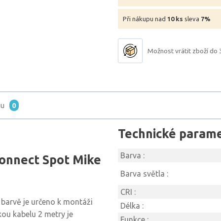
Při nákupu nad
10 ks
sleva
7%
Možnost vrátit zboží do 
tu
0
Technické param
Barva :
Connect Spot Mike
Barva světla :
CRI :
 barvě je určeno k montáži
Délka :
lkou kabelu 2 metry je
Funkce :