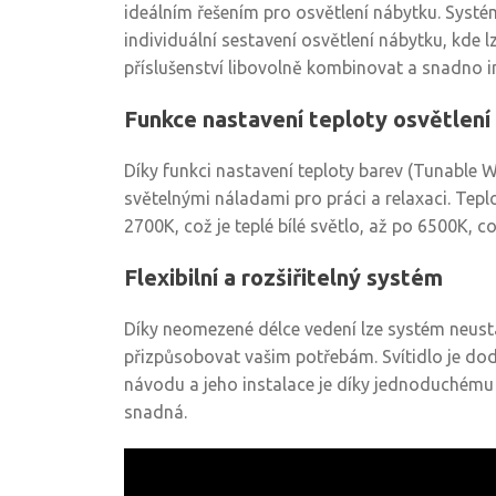
ideálním řešením pro osvětlení nábytku. Syst
individuální sestavení osvětlení nábytku, kde lz
příslušenství libovolně kombinovat a snadno i
Funkce nastavení teploty osvětlení
Díky funkci nastavení teploty barev (Tunable 
světelnými náladami pro práci a relaxaci. Tep
2700K, což je teplé bílé světlo, až po 6500K, což
Flexibilní a rozšiřitelný systém
Díky neomezené délce vedení lze systém neustá
přizpůsobovat vašim potřebám. Svítidlo je d
návodu a jeho instalace je díky jednoduchém
snadná.