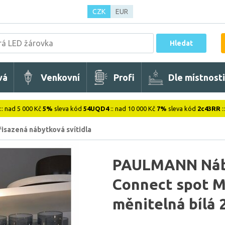
CZK
EUR
Hledat
vá
Venkovní
Profi
Dle místnosti
:: nad 5 000 Kč
5%
sleva kód
54UQD4
:: nad 10 000 Kč
7%
sleva kód
2c43RR
:
řisazená nábytková svítidla
PAULMANN Náby
Connect spot M
měnitelná bílá 