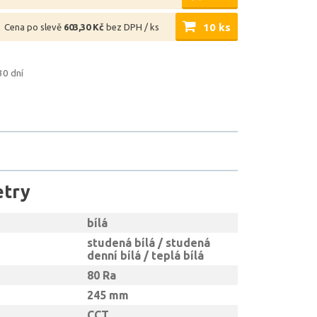
10 ks
Cena po slevě
603,30 Kč
bez DPH / ks
30 dní
etry
bílá
studená bílá / studená
denní bílá / teplá bílá
80 Ra
245 mm
CCT