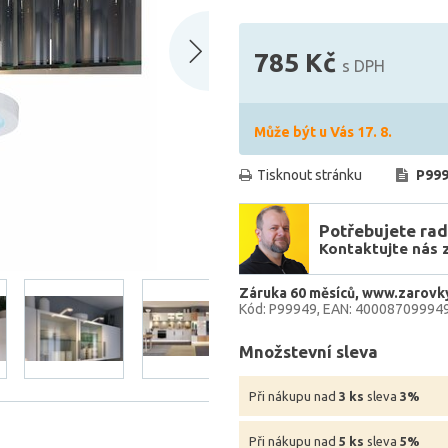
785 Kč
s DPH
Může být u Vás 17. 8.
Tisknout stránku
P999
Potřebujete rad
Kontaktujte nás 
Záruka 60 měsíců
www.zarovk
Kód: P99949
EAN: 40008709994
Množstevní sleva
Při nákupu nad
3 ks
sleva
3%
Při nákupu nad
5 ks
sleva
5%