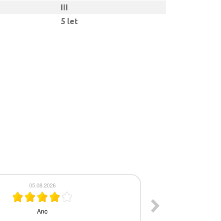
III
5 let