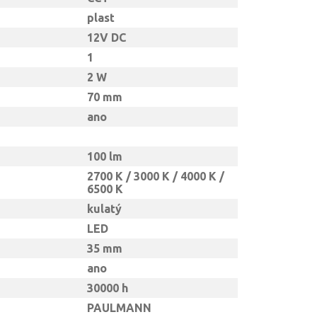
plast
12V DC
1
2 W
70 mm
ano
100 lm
2700 K / 3000 K / 4000 K /
6500 K
kulatý
LED
35 mm
ano
30000 h
PAULMANN