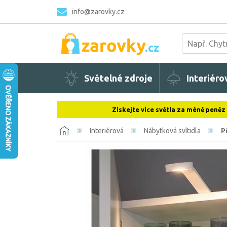
info@zarovky.cz
Světelné zdroje
Interiéro
Získejte více světla za méně peněz
Interiérová
Nábytková svítidla
P