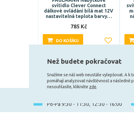
PAULMANN Nábytkové
svítidlo Clever Connect
sví
dálkové ovládání bílá mat 12V
m
nastavitelná teplota barvy…
n
785 Kč
DO KOŠÍKU
Může být u Vás 17. 8.
Než budete pokračovat
Snažíme se náš web neustále vylepšovat. A k 
pomáhají analyzovat návštěvnost a následně 
nesouhlasíte, klikněte
zde
.
+420 727 800 069
Po-Pá 9:30 - 11:30, 12:30 - 16:00
Vše o nákupu
Obchodní infor