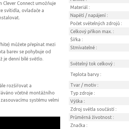
ém Clever Connect umožňuje
Materiál :
e svítidla, ovladače a
Napětí / napájení :
nstalovat.
Počet světelných zdrojů :
Celkový příkon max. :
Šířka :
White) můžete přepínat mezi
Stmívatelné :
lota barev se pohybuje od
 je denní bílé světlo.
Světelný tok celkový :
Teplota barvy :
Tvar / motiv :
le rozšiřovat a
odáváno včetně montážního
Typ zdroje :
u zasouvacímu systému velmi
Výška :
Zdroj světla součástí :
Průměrná životnost :
Značka :