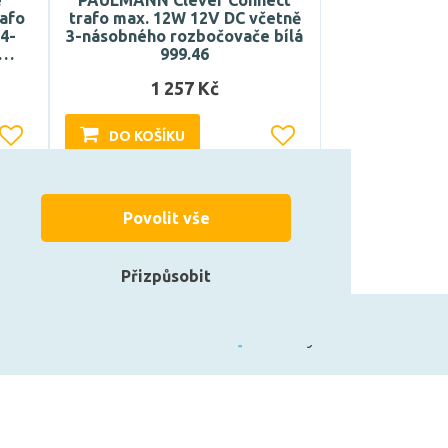
é
PAULMANN Clever Connect
rafo
trafo max. 12W 12V DC včetně
4-
3-násobného rozbočovače bílá
e…
999.46
1 257 Kč
DO KOŠÍKU
Může být u Vás 17. 8.
Povolit vše
Přizpůsobit
zarovky.cz