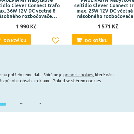
PAULMANN Nábytkové
PAULMANN Nábytkov
tidlo Clever Connect trafo
svítidlo Clever Connect t
ax. 36W 12V DC včetně 8-
max. 25W 12V DC včetně 
ásobného rozbočovače…
násobného rozbočovač
1 990 Kč
1 571 Kč
DO KOŠÍKU
DO KOŠÍKU
Může být u Vás 17. 8.
Může být u Vás 17. 8.
tomu potřebujeme data. Sbíráme je
pomocí cookies
, které nám
přizpůsobit obsah a reklamu. Pokud se sběrem cookies
info@zarovky.cz
mace
Technické informace
O nás