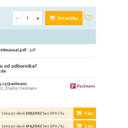
-
+
Do košíku
49manual.pdf
- pdf
u od odborníka?
zde
y.cz/paulmann
93
Značka: Paulmann
3 ks
Cena po slevě
629,30 Kč
bez DPH / ks
5 ks
Cena po slevě
616,30 Kč
bez DPH / ks