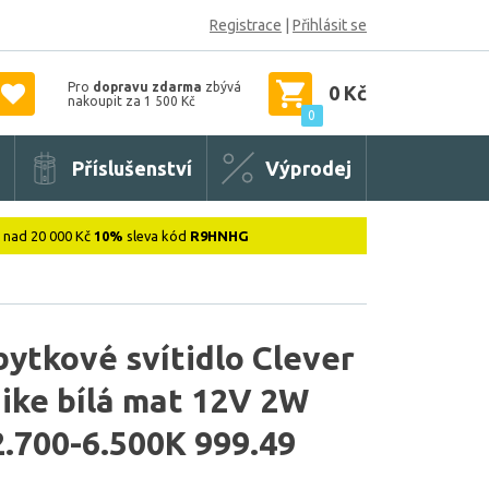
Registrace
|
Přihlásit se
Pro
dopravu zdarma
zbývá
0 Kč
nakoupit za 1 500 Kč
0
Příslušenství
Výprodej
: nad 20 000 Kč
10%
sleva kód
R9HNHG
tkové svítidlo Clever
ike bílá mat 12V 2W
2.700-6.500K 999.49