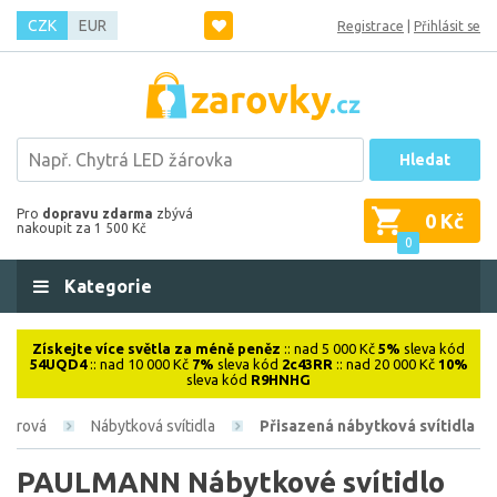
CZK
EUR
Registrace
|
Přihlásit se
Hledat
Pro
dopravu zdarma
zbývá
0 Kč
nakoupit za 1 500 Kč
0
Kategorie
Získejte více světla za méně peněz
:: nad 5 000 Kč
5%
sleva kód
54UQD4
:: nad 10 000 Kč
7%
sleva kód
2c43RR
:: nad 20 000 Kč
10%
sleva kód
R9HNHG
riérová
Nábytková svítidla
Přisazená nábytková svítidla
PAULMANN Nábytkové svítidlo