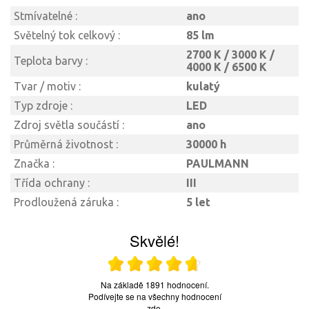
Stmívatelné :
ano
Světelný tok celkový :
85 lm
2700 K / 3000 K /
Teplota barvy :
4000 K / 6500 K
Tvar / motiv :
kulatý
Typ zdroje :
LED
Zdroj světla součástí :
ano
Průměrná životnost :
30000 h
Značka :
PAULMANN
Třída ochrany :
III
Prodloužená záruka :
5 let