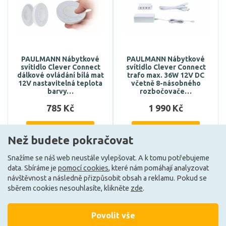
PAULMANN Nábytkové
PAULMANN Nábytkové
svítidlo Clever Connect
svítidlo Clever Connect
dálkové ovládání bílá mat
trafo max. 36W 12V DC
12V nastavitelná teplota
včetně 8-násobného
barvy…
rozbočovače…
785 Kč
1 990 Kč
DO KOŠÍKU
DO KOŠÍKU
Než budete pokračovat
Snažíme se náš web neustále vylepšovat. A k tomu potřebujeme
data. Sbíráme je
pomocí cookies
, které nám pomáhají analyzovat
Může být u Vás 17. 8.
Může být u Vás 17. 8.
návštěvnost a následně přizpůsobit obsah a reklamu. Pokud se
sběrem cookies nesouhlasíte, klikněte
zde
.
Povolit vše