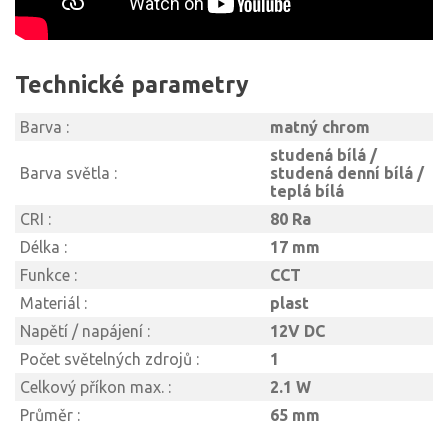
Technické parametry
Barva :
matný chrom
studená bílá /
Barva světla :
studená denní bílá /
teplá bílá
CRI :
80 Ra
Délka :
17 mm
Funkce :
CCT
Materiál :
plast
Napětí / napájení :
12V DC
Počet světelných zdrojů :
1
Celkový příkon max. :
2.1 W
Průměr :
65 mm