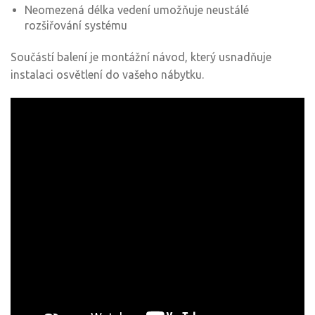
Neomezená délka vedení umožňuje neustálé
rozšiřování systému
Součástí balení je montážní návod, který usnadňuje
instalaci osvětlení do vašeho nábytku.