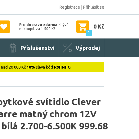
Registrace
|
Přihlásit se
Pro
dopravu zdarma
zbývá
0 Kč
nakoupit za 1 500 Kč
0
Příslušenství
Výprodej
: nad 20 000 Kč
10%
sleva kód
R9HNHG
tkové svítidlo Clever
arre matný chrom 12V
bílá 2.700-6.500K 999.68