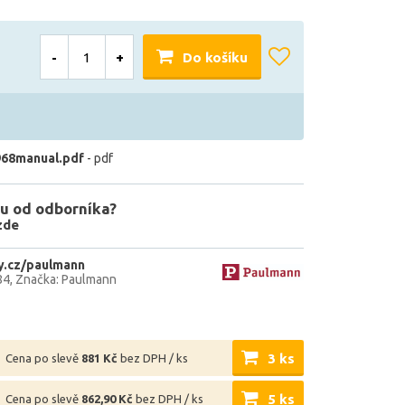
-
+
Do košíku
68manual.pdf
- pdf
u od odborníka?
zde
y.cz/paulmann
84
Značka: Paulmann
3 ks
Cena po slevě
881 Kč
bez DPH / ks
5 ks
Cena po slevě
862,90 Kč
bez DPH / ks