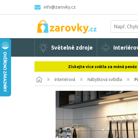
info@zarovky.cz
Světelné zdroje
Interiéro
Získejte více světla za méně peněz
Interiérová
Nábytková svítidla
P