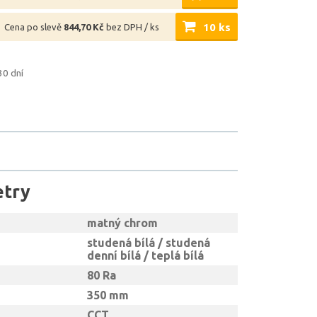
10 ks
Cena po slevě
844,70 Kč
bez DPH / ks
30 dní
etry
matný chrom
studená bílá / studená
denní bílá / teplá bílá
80 Ra
350 mm
CCT