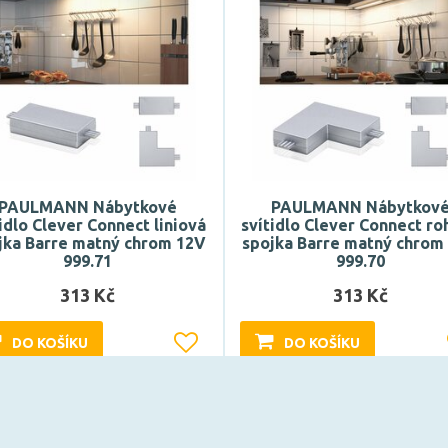
PAULMANN Nábytkové
PAULMANN Nábytkov
idlo Clever Connect liniová
svítidlo Clever Connect ro
jka Barre matný chrom 12V
spojka Barre matný chrom
999.71
999.70
313 Kč
313 Kč
DO KOŠÍKU
DO KOŠÍKU
Může být u Vás 17. 8.
Může být u Vás 17. 8.