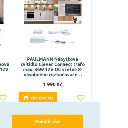
é
PAULMANN Nábytkové
hová
svítidlo Clever Connect trafo
 12V
max. 36W 12V DC včetně 8-
násobného rozbočovače…
1 990 Kč
DO KOŠÍKU
Může být u Vás 17. 8.
Povolit vše