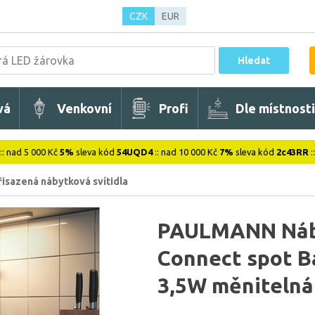
CZK
EUR
Hledat
vá
Venkovní
Profi
Dle místnosti
:: nad 5 000 Kč
5%
sleva kód
54UQD4
:: nad 10 000 Kč
7%
sleva kód
2c43RR
:
řisazená nábytková svítidla
PAULMANN Náby
Connect spot B
3,5W měnitelná 