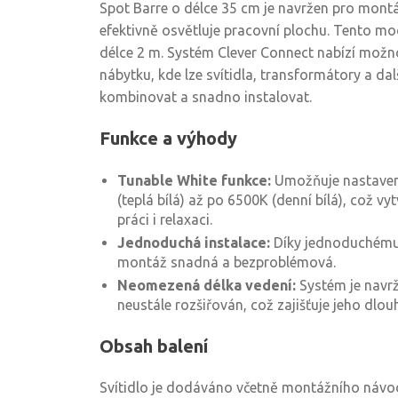
Spot Barre o délce 35 cm je navržen pro montá
efektivně osvětluje pracovní plochu. Tento mo
délce 2 m. Systém Clever Connect nabízí možno
nábytku, kde lze svítidla, transformátory a dalš
kombinovat a snadno instalovat.
Funkce a výhody
Tunable White funkce:
Umožňuje nastavení
(teplá bílá) až po 6500K (denní bílá), což vyt
práci i relaxaci.
Jednoduchá instalace:
Díky jednoduchému
montáž snadná a bezproblémová.
Neomezená délka vedení:
Systém je navrž
neustále rozšiřován, což zajišťuje jeho dlou
Obsah balení
Svítidlo je dodáváno včetně montážního návo