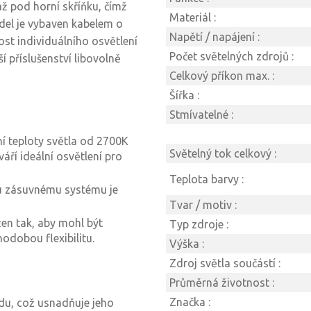
ž pod horní skříňku, čímž
Materiál :
del je vybaven kabelem o
Napětí / napájení :
st individuálního osvětlení
Počet světelných zdrojů :
í příslušenství libovolně
Celkový příkon max. :
Šířka :
Stmívatelné :
 teploty světla od 2700K
Světelný tok celkový :
váří ideální osvětlení pro
Teplota barvy :
 zásuvnému systému je
Tvar / motiv :
en tak, aby mohl být
Typ zdroje :
hodobou flexibilitu.
Výška :
Zdroj světla součástí :
Průměrná životnost :
Značka :
du, což usnadňuje jeho