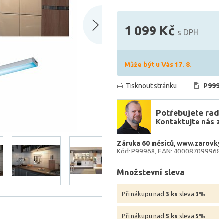
1 099 Kč
s DPH
Může být u Vás 17. 8.
Tisknout stránku
P999
Potřebujete rad
Kontaktujte nás 
Záruka 60 měsíců
www.zarovk
Kód: P99968
EAN: 40008709996
Množstevní sleva
Při nákupu nad
3 ks
sleva
3%
Při nákupu nad
5 ks
sleva
5%