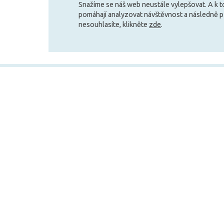
Snažíme se náš web neustále vylepšovat. A k 
pomáhají analyzovat návštěvnost a následně 
nesouhlasíte, klikněte
zde
.
+420 727 800 069
Po-Pá 9:30 - 11:30, 12:30 - 16:00
Vše o nákupu
Obchodní infor
Doprava a platba
Velkoobchod
Obchodní podmínky
Služby pro zákazní
Reklamační podmínky
Affiliate program
Ochrana osobních údajů
Jak nakupovat
Kontakty