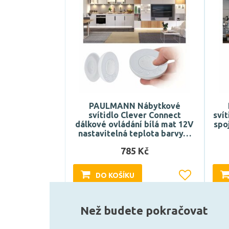
PAULMANN Nábytkové
svítidlo Clever Connect
svít
dálkové ovládání bílá mat 12V
spo
nastavitelná teplota barvy…
785 Kč
DO KOŠÍKU
Může být u Vás 17. 8.
Než budete pokračovat