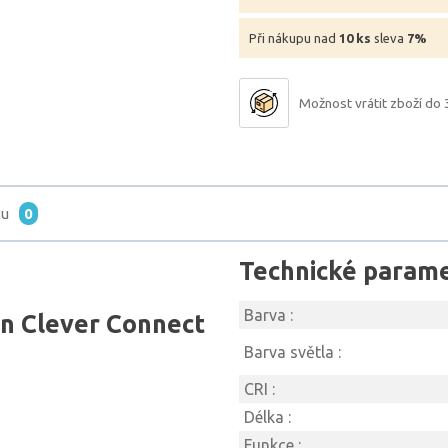
Při nákupu nad
10 ks
sleva
7%
Možnost vrátit zboží do 
tu
0
Technické param
Barva :
n Clever Connect
Barva světla :
CRI :
Délka :
Funkce :