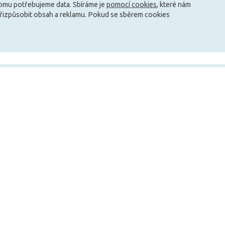
tomu potřebujeme data. Sbíráme je
pomocí cookies
, které nám
Načíst další
přizpůsobit obsah a reklamu. Pokud se sběrem cookies
info@zarovky.cz
mace
Technické informace
O nás
Jak ušetřit peníze za svícení?
Kontakty
ky
Jaké jsou typy patic?
O společnosti
Co je to teplota barvy?
Nabídka práce
Nové energetické třídy
Rady a tipy
Zásady cookies