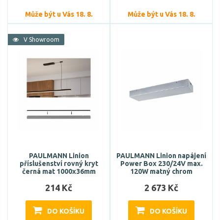
Může být u Vás 18. 8.
Může být u Vás 18. 8.
V Showroom
PAULMANN Linion
PAULMANN Linion napájení
příslušenství rovný kryt
Power Box 230/24V max.
černá mat 1000x36mm
120W matný chrom
214 Kč
2 673 Kč
DO KOŠÍKU
DO KOŠÍKU