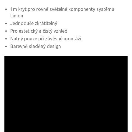
1m kryt pro rovné světelné komponenty systému
Linion
Jednoduše zkrátitelný
Pro estetický a čistý vzhled
Nutný pouze při závěsné montáži
Barevně sladěný design