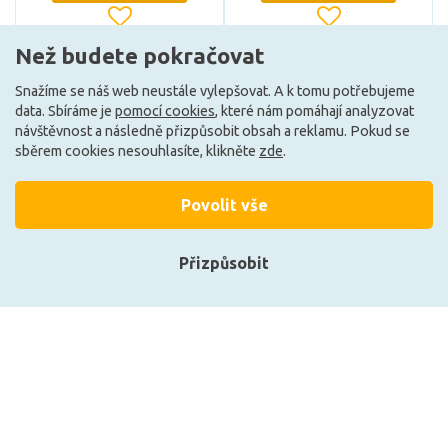
Než budete pokračovat
Může být u Vás 18. 8.
Může být u Vás 18. 8.
Snažíme se náš web neustále vylepšovat. A k tomu potřebujeme
data. Sbíráme je
pomocí cookies
, které nám pomáhají analyzovat
návštěvnost a následně přizpůsobit obsah a reklamu. Pokud se
Načíst další
sběrem cookies nesouhlasíte, klikněte
zde
.
Povolit vše
Ze stejné kolekce
Přizpůsobit
Přihlásit se
V Showroom
V Showroom
Registrace