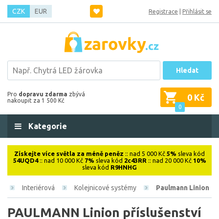
CZK
EUR
Registrace
|
Přihlásit se
Hledat
Pro
dopravu zdarma
zbývá
0 Kč
nakoupit za 1 500 Kč
0
Kategorie
Získejte více světla za méně peněz
:: nad 5 000 Kč
5%
sleva kód
54UQD4
:: nad 10 000 Kč
7%
sleva kód
2c43RR
:: nad 20 000 Kč
10%
sleva kód
R9HNHG
Interiérová
Kolejnicové systémy
Paulmann Linion
PAULMANN Linion příslušenství