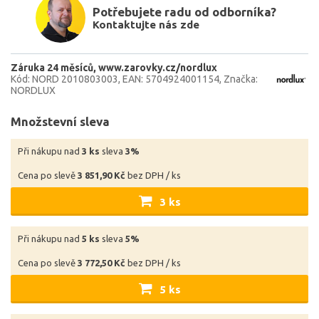
Potřebujete radu od odborníka?
Kontaktujte nás zde
Záruka 24 měsíců
www.zarovky.cz/nordlux
Kód: NORD 2010803003
EAN: 5704924001154
Značka:
NORDLUX
Množstevní sleva
Při nákupu nad
3 ks
sleva
3%
Cena po slevě
3 851,90 Kč
bez DPH / ks
3 ks
Při nákupu nad
5 ks
sleva
5%
Cena po slevě
3 772,50 Kč
bez DPH / ks
5 ks