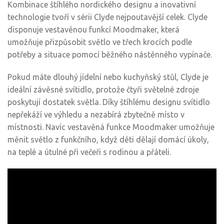
Kombinace štíhlého nordického designu a inovativní
technologie tvoří v sérii Clyde nejpoutavější celek. Clyde
disponuje vestavěnou funkcí Moodmaker, která
umožňuje přizpůsobit světlo ve třech krocích podle
potřeby a situace pomocí běžného nástěnného vypínače.
Pokud máte dlouhý jídelní nebo kuchyňský stůl, Clyde je
ideální závěsné svítidlo, protože čtyři světelné zdroje
poskytují dostatek světla. Díky štíhlému designu svítidlo
nepřekáží ve výhledu a nezabírá zbytečně místo v
místnosti. Navíc vestavěná funkce Moodmaker umožňuje
měnit světlo z funkčního, když děti dělají domácí úkoly,
na teplé a útulné při večeři s rodinou a přáteli.