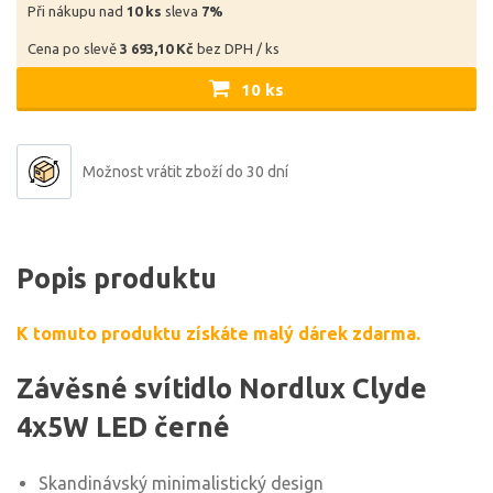
Při nákupu nad
10 ks
sleva
7%
Cena po slevě
3 693,10 Kč
bez DPH / ks
10 ks
Možnost vrátit zboží do 30 dní
Popis produktu
K tomuto produktu získáte malý dárek zdarma.
Závěsné svítidlo Nordlux Clyde
4x5W LED černé
Skandinávský minimalistický design