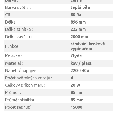
Barva :
černá
Barva světla :
teplá bílá
CRI :
80 Ra
Délka :
896 mm
Délka stínítka :
222 mm
Délka závěsu :
2000 mm
stmívání krokově
Funkce :
vypínačem
Kolekce :
Clyde
Materiál :
kov / plast
Napětí / napájení :
220-240V
Počet světelných zdrojů :
4
Celkový příkon max. :
20 W
Průměr :
85 mm
Průměr stínítka :
85 mm
Počet sepnutí :
15000