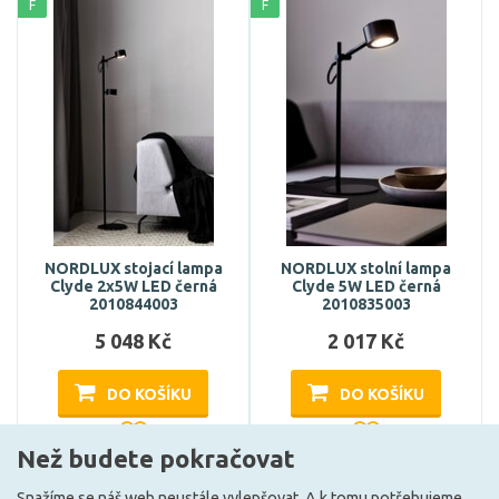
F
F
NORDLUX stojací lampa
NORDLUX stolní lampa
Clyde 2x5W LED černá
Clyde 5W LED černá
2010844003
2010835003
5 048 Kč
2 017 Kč
DO KOŠÍKU
DO KOŠÍKU
Než budete pokračovat
Může být u Vás 13. 8.
Může být u Vás 13. 8.
Snažíme se náš web neustále vylepšovat. A k tomu potřebujeme