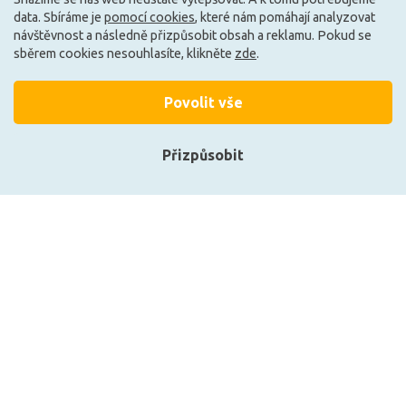
data. Sbíráme je
pomocí cookies
, které nám pomáhají analyzovat
návštěvnost a následně přizpůsobit obsah a reklamu. Pokud se
sběrem cookies nesouhlasíte, klikněte
zde
.
Načíst další
Povolit vše
Ze stejné kolekce
Přizpůsobit
F
F
Přihlásit se
Registrace
Zobrazit naše produkty