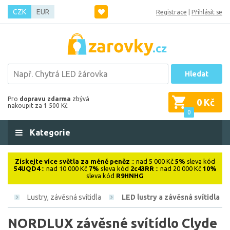
CZK
EUR
Registrace
|
Přihlásit se
Hledat
Pro
dopravu zdarma
zbývá
0 Kč
nakoupit za 1 500 Kč
0
Kategorie
Získejte více světla za méně peněz
:: nad 5 000 Kč
5%
sleva kód
54UQD4
:: nad 10 000 Kč
7%
sleva kód
2c43RR
:: nad 20 000 Kč
10%
sleva kód
R9HNHG
ová
Lustry, závěsná svítidla
LED lustry a závěsná svítidla
NORDLUX závěsné svítídlo Clyde