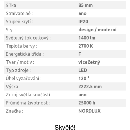
Šířka :
85 mm
Stmívatelné :
ano
Stupeň krytí :
IP20
Styl :
design / moderní
Světelný tok celkový :
1400 lm
Teplota barvy :
2700 K
Energetická třída :
F
Tvar / motiv :
vícečetný
Typ zdroje :
LED
Úhel vyzařování :
120 °
Výška :
2222.5 mm
Zdroj světla součástí :
ano
Průměrná životnost :
25000 h
Značka :
NORDLUX