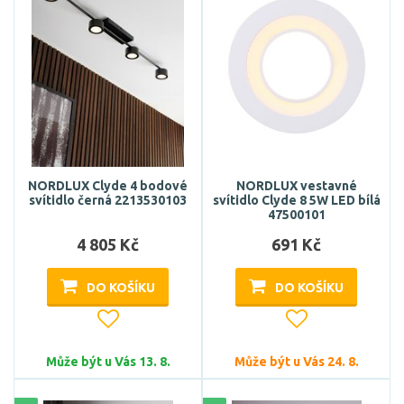
NORDLUX Clyde 4 bodové
NORDLUX vestavné
svítidlo černá 2213530103
svítidlo Clyde 8 5W LED bílá
47500101
4 805 Kč
691 Kč
DO KOŠÍKU
DO KOŠÍKU
Může být u Vás 13. 8.
Může být u Vás 24. 8.