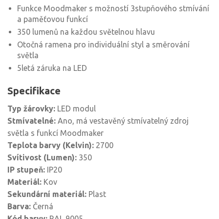
Funkce Moodmaker s možností 3stupňového stmívání
a paměťovou funkcí
350 lumenů na každou světelnou hlavu
Otočná ramena pro individuální styl a směrování
světla
5letá záruka na LED
Specifikace
Typ žárovky:
LED modul
Stmívatelné:
Ano, má vestavěný stmívatelný zdroj
světla s funkcí Moodmaker
Teplota barvy (Kelvin):
2700
Svítivost (Lumen):
350
IP stupeň:
IP20
Materiál:
Kov
Sekundární materiál:
Plast
Barva:
Černá
Kód barvy:
RAL 9005