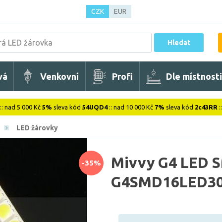
CZK
EUR
Hledat
vá
Venkovní
Profi
Dle místnosti
:: nad 5 000 Kč
5%
sleva kód
54UQD4
:: nad 10 000 Kč
7%
sleva kód
2c43RR
:
LED žárovky
Mivvy G4 LED 
-35%
G4SMD16LED3