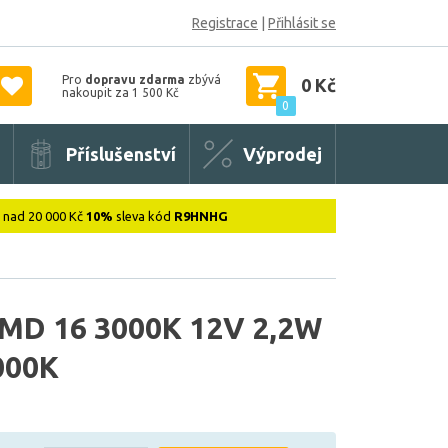
Registrace
|
Přihlásit se
Pro
dopravu zdarma
zbývá
0 Kč
nakoupit za 1 500 Kč
0
Příslušenství
Výprodej
: nad 20 000 Kč
10%
sleva kód
R9HNHG
SMD 16 3000K 12V 2,2W
000K