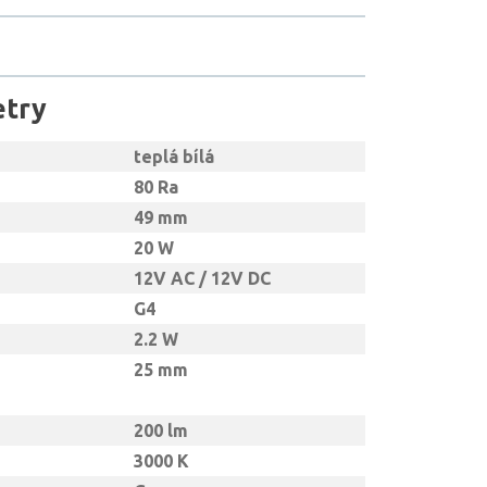
etry
teplá bílá
80 Ra
49 mm
20 W
12V AC / 12V DC
G4
2.2 W
25 mm
200 lm
3000 K