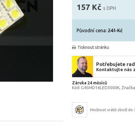
157 Kč
s DPH
Původní cena:
241 Kč
Tisknout stránku
Potřebujete rad
Kontaktujte nás 
Záruka 24 měsíců
Kód: G4SMD16LED3000K
Značk
Možnost vrátit zboží do 