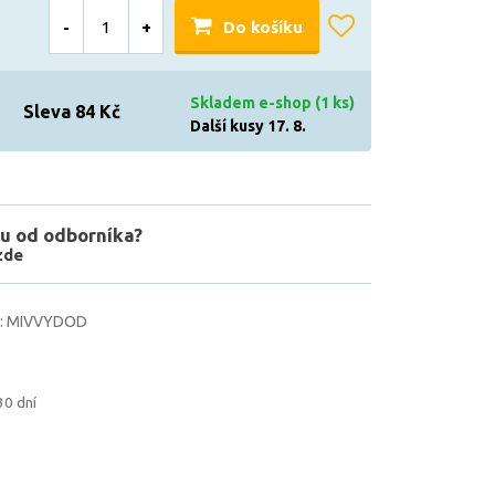
-
+
Do košíku
Skladem e-shop (1 ks)
Sleva 84 Kč
Další kusy 17. 8.
u od odborníka?
zde
a: MIVVYDOD
30 dní