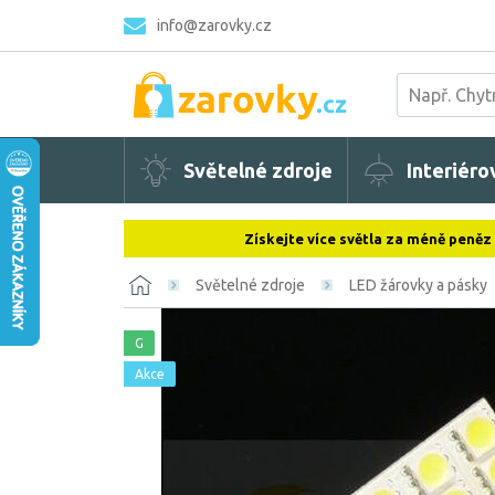
info@zarovky.cz
Světelné zdroje
Interiéro
Získejte více světla za méně peněz
Světelné zdroje
LED žárovky a pásky
G
Akce