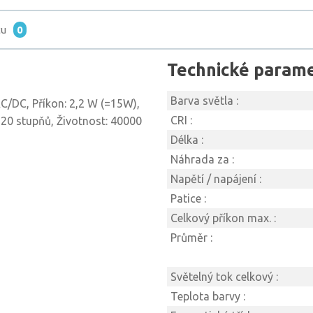
tu
0
Technické param
Barva světla :
AC/DC, Příkon: 2,2 W (=15W),
CRI :
120 stupňů, Životnost: 40000
Délka :
Náhrada za :
Napětí / napájení :
Patice :
Celkový příkon max. :
Průměr :
Světelný tok celkový :
Teplota barvy :