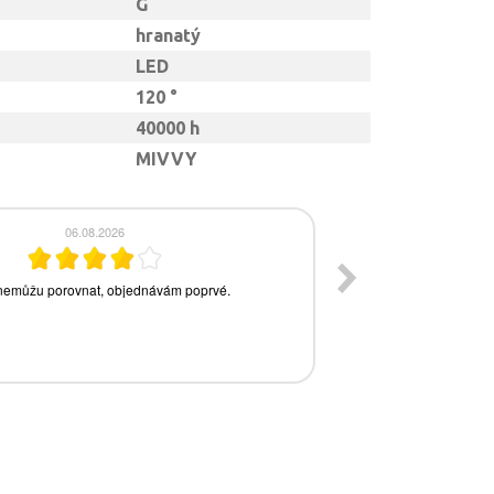
G
hranatý
LED
120 °
40000 h
MIVVY