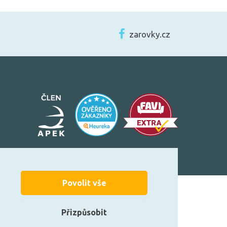
zarovky.cz
Povolit vše
Možnosti platby:
Přizpůsobit