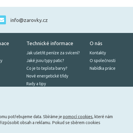
info@zarovky.cz
mace
Technické informace
O nás
Jak ušetřit peníze za svícení?
Kontakty
ky
Jaké jsou typy patic?
O společnosti
Co je to teplota barvy?
Nabídka práce
Nové energetické třídy
Rady a tipy
Zásady cookies
tomu potřebujeme data. Sbíráme je
pomocí cookies
, které nám
přizpůsobit obsah a reklamu. Pokud se sběrem cookies