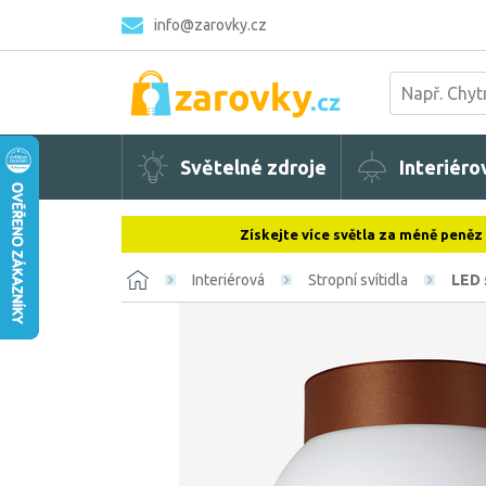
info@zarovky.cz
Světelné zdroje
Interiéro
Získejte více světla za méně peněz
Interiérová
Stropní svítidla
LED 