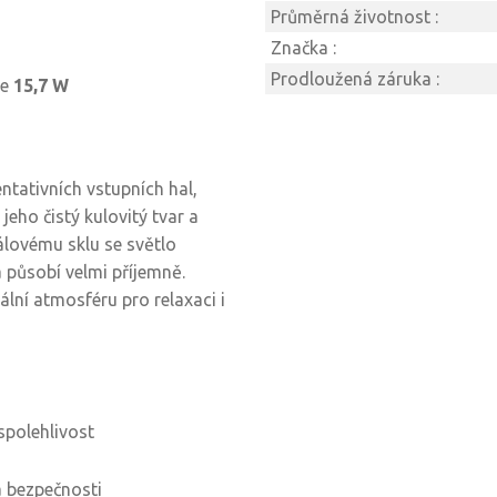
Průměrná životnost :
Značka :
Prodloužená záruka :
ze
15,7 W
ntativních vstupních hal,
jeho čistý kulovitý tvar a
lovému sklu se světlo
a působí velmi příjemně.
lní atmosféru pro relaxaci i
polehlivost
a bezpečnosti