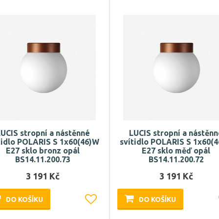
UCIS stropní a nástěnné
LUCIS stropní a nástěn
tidlo POLARIS S 1x60(46)W
svítidlo POLARIS S 1x60(
E27 sklo bronz opál
E27 sklo měď opál
BS14.11.200.73
BS14.11.200.72
3 191 Kč
3 191 Kč
DO KOŠÍKU
DO KOŠÍKU