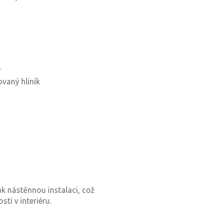
)
ovaný hliník
ak nástěnnou instalaci, což
ti v interiéru.