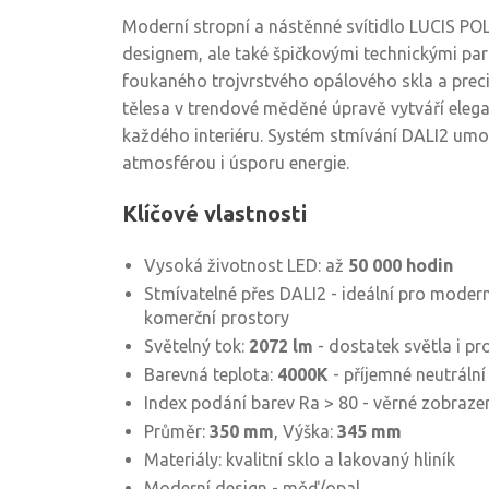
Moderní stropní a nástěnné svítidlo LUCIS PO
designem, ale také špičkovými technickými pa
foukaného trojvrstvého opálového skla a prec
tělesa v trendové měděné úpravě vytváří eleg
každého interiéru. Systém stmívání DALI2 umo
atmosférou i úsporu energie.
Klíčové vlastnosti
Vysoká životnost LED: až
50 000 hodin
Stmívatelné přes DALI2 - ideální pro modern
komerční prostory
Světelný tok:
2072 lm
- dostatek světla i pr
Barevná teplota:
4000K
- příjemné neutrální 
Index podání barev Ra > 80 - věrné zobraze
Průměr:
350 mm
, Výška:
345 mm
Materiály: kvalitní sklo a lakovaný hliník
Moderní design - měď/opal