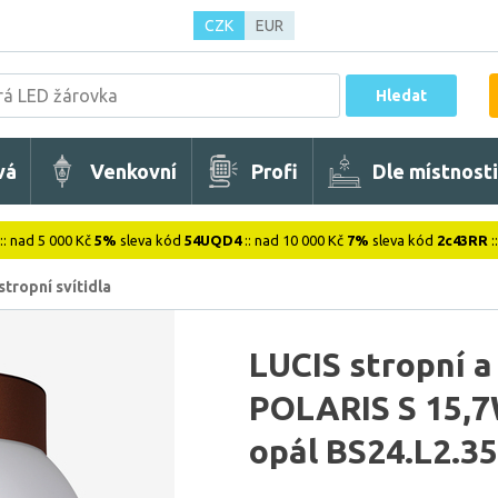
CZK
EUR
Hledat
vá
Venkovní
Profi
Dle místnosti
:: nad 5 000 Kč
5%
sleva kód
54UQD4
:: nad 10 000 Kč
7%
sleva kód
2c43RR
:
stropní svítidla
LUCIS stropní a
POLARIS S 15,7
opál BS24.L2.3