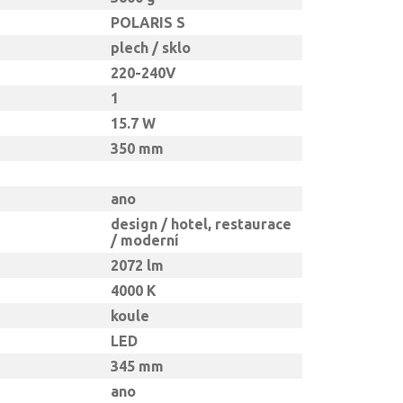
POLARIS S
plech / sklo
220-240V
1
15.7 W
350 mm
ano
design / hotel, restaurace
/ moderní
2072 lm
4000 K
koule
LED
345 mm
ano