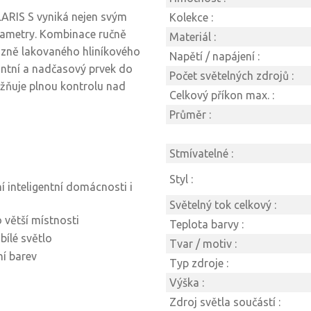
LARIS S vyniká nejen svým
Kolekce :
rametry. Kombinace ručně
Materiál :
izně lakovaného hliníkového
Napětí / napájení :
antní a nadčasový prvek do
Počet světelných zdrojů :
žňuje plnou kontrolu nad
Celkový příkon max. :
Průměr :
Stmívatelné :
Styl :
í inteligentní domácnosti i
Světelný tok celkový :
o větší místnosti
Teplota barvy :
bílé světlo
Tvar / motiv :
ní barev
Typ zdroje :
Výška :
Zdroj světla součástí :