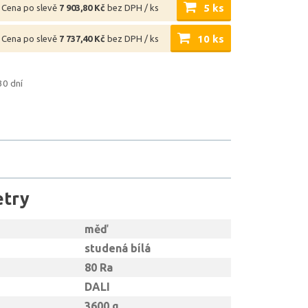
5 ks
Cena po slevě
7 903,80 Kč
bez DPH / ks
10 ks
Cena po slevě
7 737,40 Kč
bez DPH / ks
30 dní
etry
měď
studená bílá
80 Ra
DALI
3600 g