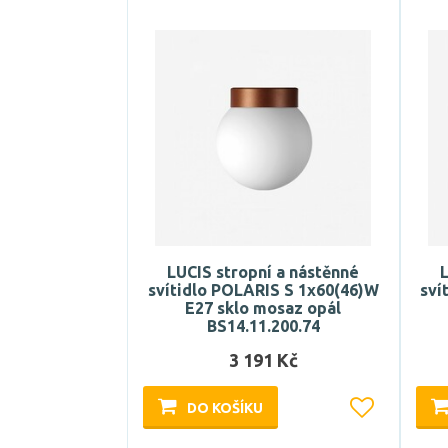
LUCIS stropní a nástěnné
L
svítidlo POLARIS S 1x60(46)W
sví
E27 sklo mosaz opál
BS14.11.200.74
3 191 Kč
DO KOŠÍKU