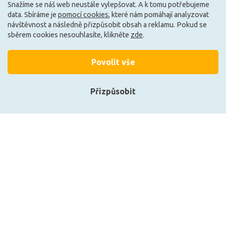
Snažíme se náš web neustále vylepšovat. A k tomu potřebujeme
data. Sbíráme je
pomocí cookies
, které nám pomáhají analyzovat
Může být u Vás 7. 9.
Může být u Vás 7. 9.
návštěvnost a následně přizpůsobit obsah a reklamu. Pokud se
sběrem cookies nesouhlasíte, klikněte
zde
.
Načíst další
Povolit vše
Přizpůsobit
Ze stejné kolekce
Přihlásit se
Registrace
Zobrazit naše produkty