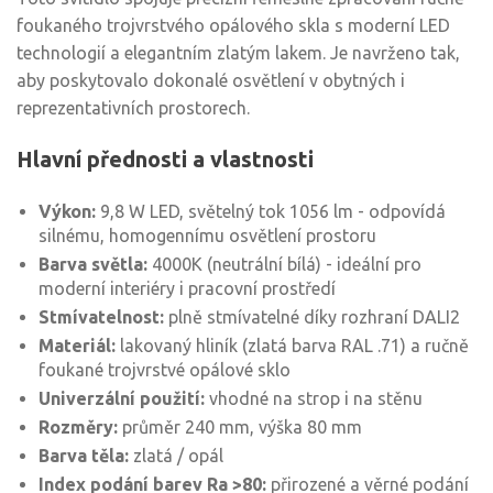
foukaného trojvrstvého opálového skla s moderní LED
technologií a elegantním zlatým lakem. Je navrženo tak,
aby poskytovalo dokonalé osvětlení v obytných i
reprezentativních prostorech.
Hlavní přednosti a vlastnosti
Výkon:
9,8 W LED, světelný tok 1056 lm - odpovídá
silnému, homogennímu osvětlení prostoru
Barva světla:
4000K (neutrální bílá) - ideální pro
moderní interiéry i pracovní prostředí
Stmívatelnost:
plně stmívatelné díky rozhraní DALI2
Materiál:
lakovaný hliník (zlatá barva RAL .71) a ručně
foukané trojvrstvé opálové sklo
Univerzální použití:
vhodné na strop i na stěnu
Rozměry:
průměr 240 mm, výška 80 mm
Barva těla:
zlatá / opál
Index podání barev Ra >80:
přirozené a věrné podání