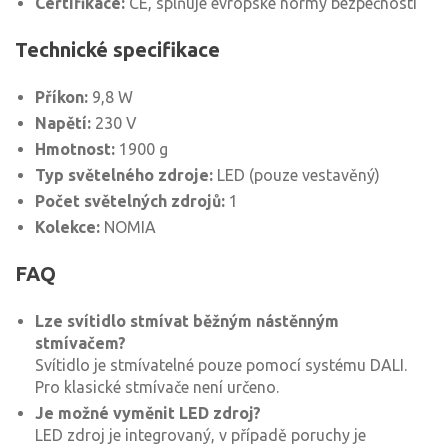
Certifikace:
CE, splňuje evropské normy bezpečnosti
Technické specifikace
Příkon:
9,8 W
Napětí:
230 V
Hmotnost:
1900 g
Typ světelného zdroje:
LED (pouze vestavěný)
Počet světelných zdrojů:
1
Kolekce:
NOMIA
FAQ
Lze svítidlo stmívat běžným nástěnným
stmívačem?
Svítidlo je stmívatelné pouze pomocí systému DALI.
Pro klasické stmívače není určeno.
Je možné vyměnit LED zdroj?
LED zdroj je integrovaný, v případě poruchy je