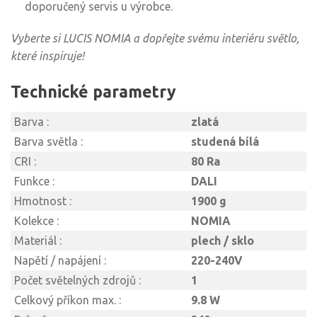
doporučený servis u výrobce.
Vyberte si LUCIS NOMIA a dopřejte svému interiéru světlo,
které inspiruje!
Technické parametry
Barva :
zlatá
Barva světla :
studená bílá
CRI :
80 Ra
Funkce :
DALI
Hmotnost :
1900 g
Kolekce :
NOMIA
Materiál :
plech / sklo
Napětí / napájení :
220-240V
Počet světelných zdrojů :
1
Celkový příkon max. :
9.8 W