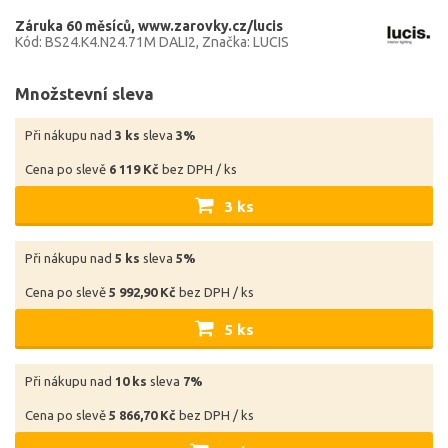
Záruka 60 měsíců
www.zarovky.cz/lucis
Kód: BS24.K4.N24.71M DALI2
Značka: LUCIS
Množstevní sleva
Při nákupu nad
3 ks
sleva
3%
Cena po slevě
6 119 Kč
bez DPH / ks
3 ks
Při nákupu nad
5 ks
sleva
5%
Cena po slevě
5 992,90 Kč
bez DPH / ks
5 ks
Při nákupu nad
10 ks
sleva
7%
Cena po slevě
5 866,70 Kč
bez DPH / ks