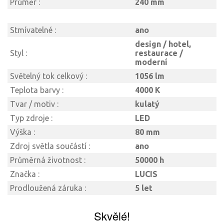
Průměr :
240 mm
Stmívatelné :
ano
design / hotel,
Styl :
restaurace /
moderní
Světelný tok celkový :
1056 lm
Teplota barvy :
4000 K
Tvar / motiv :
kulatý
Typ zdroje :
LED
Výška :
80 mm
Zdroj světla součástí :
ano
Průměrná životnost :
50000 h
Značka :
LUCIS
Prodloužená záruka :
5 let