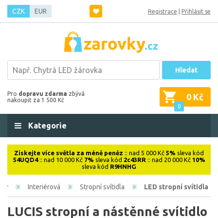
CZK
EUR
Registrace
|
Přihlásit se
Hledat
Pro
dopravu zdarma
zbývá
0 Kč
nakoupit za 1 500 Kč
0
Kategorie
Získejte více světla za méně peněz
:: nad 5 000 Kč
5%
sleva kód
54UQD4
:: nad 10 000 Kč
7%
sleva kód
2c43RR
:: nad 20 000 Kč
10%
sleva kód
R9HNHG
Interiérová
Stropní svítidla
LED stropní svítidla
LUCIS stropní a nástěnné svítidlo