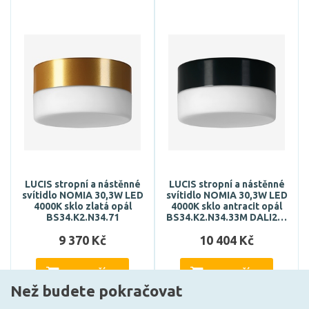
LUCIS stropní a nástěnné
LUCIS stropní a nástěnné
svítidlo NOMIA 30,3W LED
svítidlo NOMIA 30,3W LED
4000K sklo zlatá opál
4000K sklo antracit opál
BS34.K2.N34.71
BS34.K2.N34.33M DALI2…
9 370 Kč
10 404 Kč
DO KOŠÍKU
DO KOŠÍKU
Než budete pokračovat