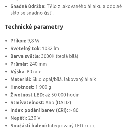
Snadná údržba:
Tělo z lakovaného hliníku a odolné
sklo se snadno čistí.
Technické parametry
Příkon:
9,8 W
Světelný tok:
1032 lm
Barva světla:
3000K (teplá bílá)
Průměr:
240 mm
Výška:
80 mm
Materiál:
Sklo opál/bílá, lakovaný hliník
Hmotnost:
1 900 g
Životnost LED:
až 50 000 hodin
Stmívatelnost:
Ano (DALI2)
Index podání barev (CRI):
> 80
Napětí:
230 V
Součástí balení:
Integrovaný LED zdroj