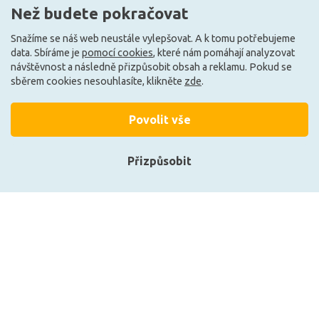
Než budete pokračovat
Snažíme se náš web neustále vylepšovat. A k tomu potřebujeme
data. Sbíráme je
pomocí cookies
, které nám pomáhají analyzovat
Může být u Vás 7. 9.
Může být u Vás 7. 9.
návštěvnost a následně přizpůsobit obsah a reklamu. Pokud se
sběrem cookies nesouhlasíte, klikněte
zde
.
Načíst další
Povolit vše
Přizpůsobit
Ze stejné kolekce
Přihlásit se
Registrace