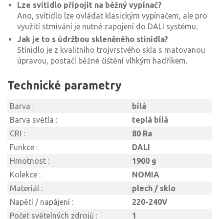
Lze svítidlo připojit na běžný vypínač?
Ano, svítidlo lze ovládat klasickým vypínačem, ale pro
využití stmívání je nutné zapojení do DALI systému.
Jak je to s údržbou skleněného stínidla?
Stínidlo je z kvalitního trojvrstvého skla s matovanou
úpravou, postačí běžné čištění vlhkým hadříkem.
Technické parametry
Barva :
bílá
Barva světla :
teplá bílá
CRI :
80 Ra
Funkce :
DALI
Hmotnost :
1900 g
Kolekce :
NOMIA
Materiál :
plech / sklo
Napětí / napájení :
220-240V
Počet světelných zdrojů :
1