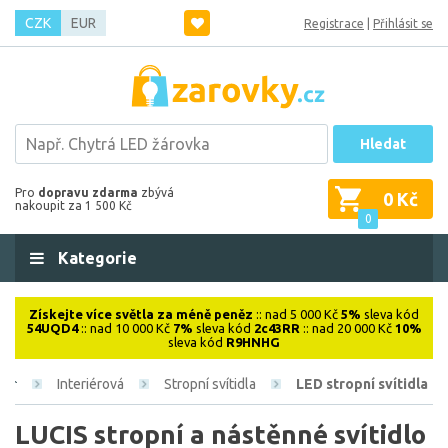
CZK
EUR
Registrace
|
Přihlásit se
Hledat
Pro
dopravu zdarma
zbývá
0 Kč
nakoupit za 1 500 Kč
0
Kategorie
Získejte více světla za méně peněz
:: nad 5 000 Kč
5%
sleva kód
54UQD4
:: nad 10 000 Kč
7%
sleva kód
2c43RR
:: nad 20 000 Kč
10%
sleva kód
R9HNHG
Interiérová
Stropní svítidla
LED stropní svítidla
LUCIS stropní a nástěnné svítidlo