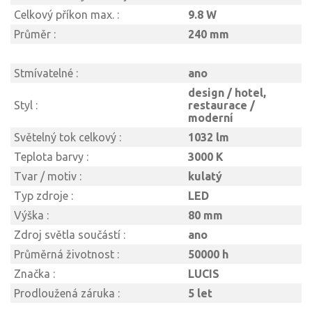
Celkový příkon max. :
9.8 W
Průměr :
240 mm
Stmívatelné :
ano
design / hotel,
Styl :
restaurace /
moderní
Světelný tok celkový :
1032 lm
Teplota barvy :
3000 K
Tvar / motiv :
kulatý
Typ zdroje :
LED
Výška :
80 mm
Zdroj světla součástí :
ano
Průměrná životnost :
50000 h
Značka :
LUCIS
Prodloužená záruka :
5 let