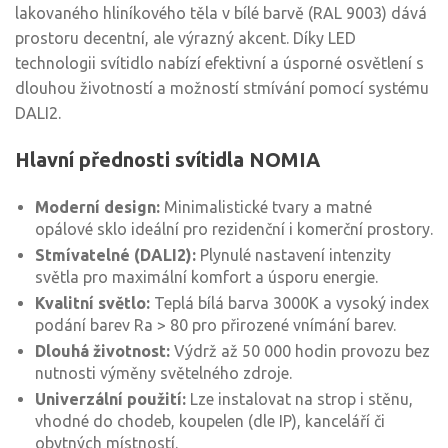
lakovaného hliníkového těla v bílé barvě (RAL 9003) dává
prostoru decentní, ale výrazný akcent. Díky LED
technologii svítidlo nabízí efektivní a úsporné osvětlení s
dlouhou životností a možností stmívání pomocí systému
DALI2.
Hlavní přednosti svítidla NOMIA
Moderní design:
Minimalistické tvary a matné
opálové sklo ideální pro rezidenční i komerční prostory.
Stmívatelné (DALI2):
Plynulé nastavení intenzity
světla pro maximální komfort a úsporu energie.
Kvalitní světlo:
Teplá bílá barva 3000K a vysoký index
podání barev Ra > 80 pro přirozené vnímání barev.
Dlouhá životnost:
Výdrž až 50 000 hodin provozu bez
nutnosti výměny světelného zdroje.
Univerzální použití:
Lze instalovat na strop i stěnu,
vhodné do chodeb, koupelen (dle IP), kanceláří či
obytných místností.