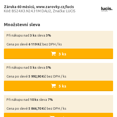
Záruka 60 měsíců
www.zarovky.cz/lucis
Kód: BS24.K3.N24.31M DALI2
Značka: LUCIS
Množstevní sleva
Při nákupu nad
3 ks
sleva
3%
Cena po slevě
6 119 Kč
bez DPH / ks
3 ks
Při nákupu nad
5 ks
sleva
5%
Cena po slevě
5 992,90 Kč
bez DPH / ks
5 ks
Při nákupu nad
10 ks
sleva
7%
Cena po slevě
5 866,70 Kč
bez DPH / ks