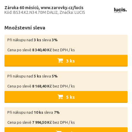
Záruka 60 měsíců
www.zarovky.cz/lucis
Kód: BS34.K2.N34.70M DALI2
Značka: LUCIS
Množstevní sleva
Při nákupu nad
3 ks
sleva
3%
Cena po slevě
8 340,40 Kč
bez DPH / ks
3 ks
Při nákupu nad
5 ks
sleva
5%
Cena po slevě
8 168,40 Kč
bez DPH / ks
5 ks
Při nákupu nad
10 ks
sleva
7%
Cena po slevě
7 996,50 Kč
bez DPH / ks