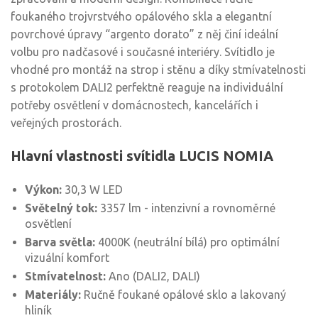
foukaného trojvrstvého opálového skla a elegantní
povrchové úpravy “argento dorato” z něj činí ideální
volbu pro nadčasové i současné interiéry. Svítidlo je
vhodné pro montáž na strop i stěnu a díky stmívatelnosti
s protokolem DALI2 perfektně reaguje na individuální
potřeby osvětlení v domácnostech, kancelářích i
veřejných prostorách.
Hlavní vlastnosti svítidla LUCIS NOMIA
Výkon:
30,3 W LED
Světelný tok:
3357 lm - intenzivní a rovnoměrné
osvětlení
Barva světla:
4000K (neutrální bílá) pro optimální
vizuální komfort
Stmívatelnost:
Ano (DALI2, DALI)
Materiály:
Ručně foukané opálové sklo a lakovaný
hliník