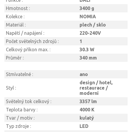
Funkce :
DALI
Hmotnost :
3400 g
Kolekce :
NOMIA
Materiál :
plech / sklo
Napětí / napájení :
220-240V
Počet světelných zdrojů :
1
Celkový příkon max. :
30.3 W
Průměr :
340 mm
Stmívatelné :
ano
design / hotel,
Styl :
restaurace /
moderní
Světelný tok celkový :
3357 lm
Teplota barvy :
4000 K
Tvar / motiv :
kulatý
Typ zdroje :
LED