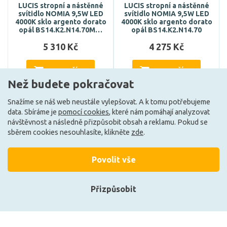
LUCIS stropní a nástěnné
LUCIS stropní a nástěnné
svítidlo NOMIA 9,5W LED
svítidlo NOMIA 9,5W LED
4000K sklo argento dorato
4000K sklo argento dorato
opál BS14.K2.N14.70M…
opál BS14.K2.N14.70
5 310 Kč
4 275 Kč
DO KOŠÍKU
DO KOŠÍKU
Než budete pokračovat
Snažíme se náš web neustále vylepšovat. A k tomu potřebujeme
data. Sbíráme je
pomocí cookies
, které nám pomáhají analyzovat
Může být u Vás 3. 9.
Může být u Vás 3. 9.
návštěvnost a následně přizpůsobit obsah a reklamu. Pokud se
sběrem cookies nesouhlasíte, klikněte
zde
.
Načíst další
Povolit vše
Přizpůsobit
Ze stejné kolekce
Přihlásit se