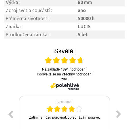
Výška :
80 mm
Zdroj světla součástí :
ano
Průměrná životnost :
50000 h
Značka :
LUCIS
Prodloužená záruka :
5 let