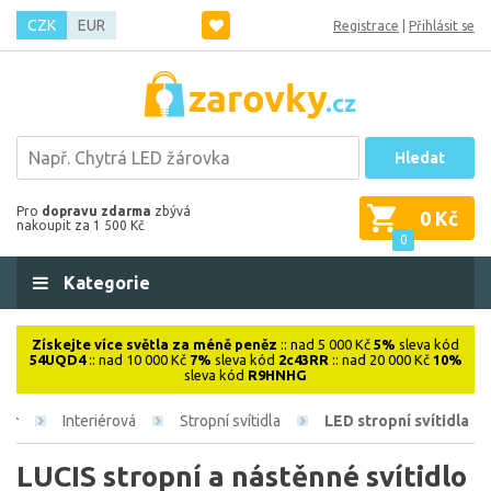
CZK
EUR
Registrace
|
Přihlásit se
Hledat
Pro
dopravu zdarma
zbývá
0 Kč
nakoupit za 1 500 Kč
0
Kategorie
Získejte více světla za méně peněz
:: nad 5 000 Kč
5%
sleva kód
54UQD4
:: nad 10 000 Kč
7%
sleva kód
2c43RR
:: nad 20 000 Kč
10%
sleva kód
R9HNHG
Interiérová
Stropní svítidla
LED stropní svítidla
LUCIS stropní a nástěnné svítidlo