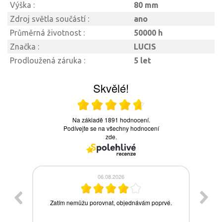
Výška :
80 mm
Zdroj světla součástí :
ano
Průměrná životnost :
50000 h
Značka :
LUCIS
Prodloužená záruka :
5 let