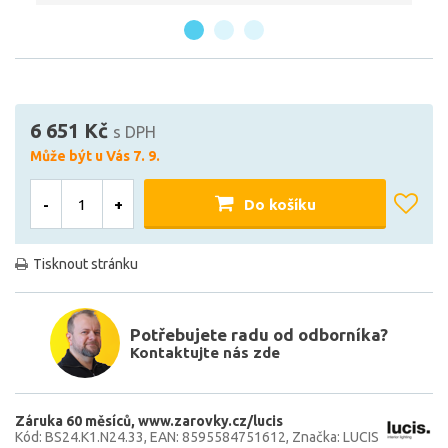
6 651 Kč
s DPH
Může být u Vás 7. 9.
-
+
Do košíku
Tisknout stránku
Potřebujete radu od odborníka?
Kontaktujte nás zde
Záruka 60 měsíců
www.zarovky.cz/lucis
Kód: BS24.K1.N24.33
EAN: 8595584751612
Značka: LUCIS