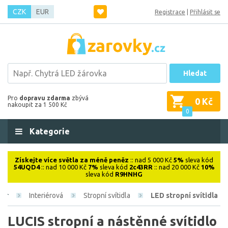
CZK
EUR
Registrace
|
Přihlásit se
Hledat
Pro
dopravu zdarma
zbývá
0 Kč
nakoupit za 1 500 Kč
0
Kategorie
Získejte více světla za méně peněz
:: nad 5 000 Kč
5%
sleva kód
54UQD4
:: nad 10 000 Kč
7%
sleva kód
2c43RR
:: nad 20 000 Kč
10%
sleva kód
R9HNHG
Interiérová
Stropní svítidla
LED stropní svítidla
LUCIS stropní a nástěnné svítidlo