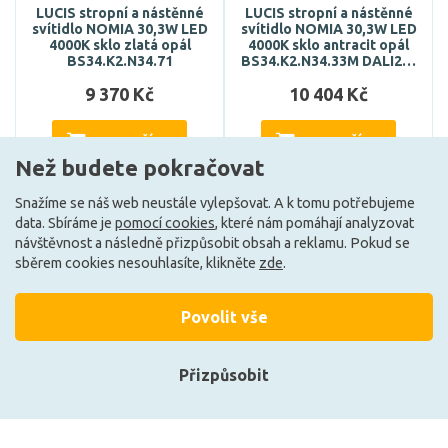
LUCIS stropní a nástěnné
LUCIS stropní a nástěnné
svítidlo NOMIA 30,3W LED
svítidlo NOMIA 30,3W LED
4000K sklo zlatá opál
4000K sklo antracit opál
BS34.K2.N34.71
BS34.K2.N34.33M DALI2…
9 370 Kč
10 404 Kč
DO KOŠÍKU
DO KOŠÍKU
Než budete pokračovat
Snažíme se náš web neustále vylepšovat. A k tomu potřebujeme
data. Sbíráme je
pomocí cookies
, které nám pomáhají analyzovat
Může být u Vás 7. 9.
Může být u Vás 7. 9.
návštěvnost a následně přizpůsobit obsah a reklamu. Pokud se
sběrem cookies nesouhlasíte, klikněte
zde
.
Načíst další
Povolit vše
Přizpůsobit
Ze stejné kolekce