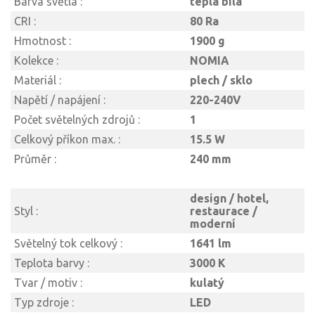
Barva světla :
teplá bílá
CRI :
80 Ra
Hmotnost :
1900 g
Kolekce :
NOMIA
Materiál :
plech / sklo
Napětí / napájení :
220-240V
Počet světelných zdrojů :
1
Celkový příkon max. :
15.5 W
Průměr :
240 mm
design / hotel,
Styl :
restaurace /
moderní
Světelný tok celkový :
1641 lm
Teplota barvy :
3000 K
Tvar / motiv :
kulatý
Typ zdroje :
LED