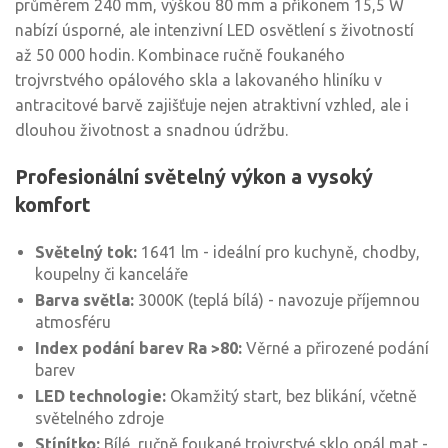
průměrem 240 mm, výškou 80 mm a příkonem 15,5 W
nabízí úsporné, ale intenzivní LED osvětlení s životností
až 50 000 hodin. Kombinace ručně foukaného
trojvrstvého opálového skla a lakovaného hliníku v
antracitové barvě zajišťuje nejen atraktivní vzhled, ale i
dlouhou životnost a snadnou údržbu.
Profesionální světelný výkon a vysoký
komfort
Světelný tok:
1641 lm - ideální pro kuchyně, chodby,
koupelny či kanceláře
Barva světla:
3000K (teplá bílá) - navozuje příjemnou
atmosféru
Index podání barev Ra >80:
Věrné a přirozené podání
barev
LED technologie:
Okamžitý start, bez blikání, včetně
světelného zdroje
Stínítko:
Bílé, ručně foukané trojvrstvé sklo opál mat -