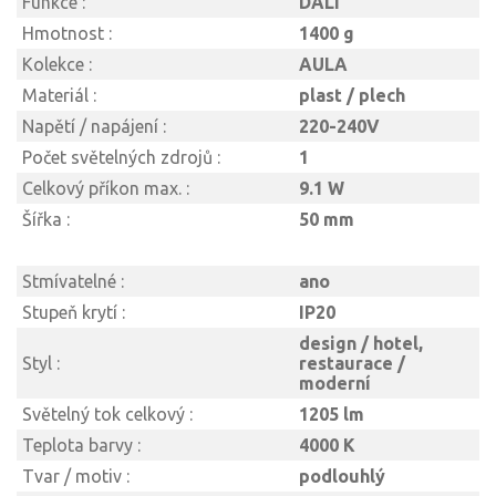
Funkce :
DALI
Hmotnost :
1400 g
Kolekce :
AULA
Materiál :
plast / plech
Napětí / napájení :
220-240V
Počet světelných zdrojů :
1
Celkový příkon max. :
9.1 W
Šířka :
50 mm
Stmívatelné :
ano
Stupeň krytí :
IP20
design / hotel,
Styl :
restaurace /
moderní
Světelný tok celkový :
1205 lm
Teplota barvy :
4000 K
Tvar / motiv :
podlouhlý