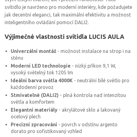
svítidlo je navrženo pro moderní interiéry, kde požadujete
jak decentní eleganci, tak maximální efektivitu a možnost
inteligentního ovládání pomocí DALI2.
Výjimečné vlastnosti svítidla LUCIS AULA
Univerzální montáž
- možnost instalace na strop i na
stěnu
Moderní LED technologie
- nízký příkon 9,1 W,
vysoký světelný tok 1205 lm
Ideální barva světla 4000K
- neutrální bílé světlo pro
každodenní provoz
Stmívatelné (DALI2)
- plná kontrola nad intenzitou
světla a komfortem
Elegantní materiály
- akrylátové sklo a lakovaný
ocelový plech
Precizní zpracování
- povrch v odstínu argento
dorato pro sofistikovaný vzhled