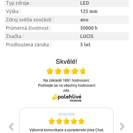
Typ zdroje :
LED
Výška :
125 mm
Zdroj světla součástí :
ano
Průměrná životnost :
50000 h
Značka :
LUCIS
Prodloužená záruka :
5 let