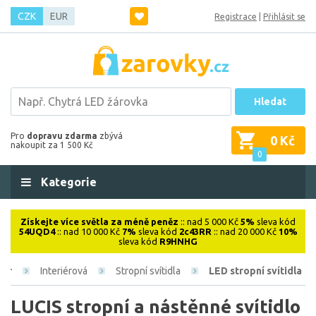
CZK
EUR
Registrace
|
Přihlásit se
Hledat
Pro
dopravu zdarma
zbývá
0 Kč
nakoupit za 1 500 Kč
0
Kategorie
Získejte více světla za méně peněz
:: nad 5 000 Kč
5%
sleva kód
54UQD4
:: nad 10 000 Kč
7%
sleva kód
2c43RR
:: nad 20 000 Kč
10%
sleva kód
R9HNHG
Interiérová
Stropní svítidla
LED stropní svítidla
LUCIS stropní a nástěnné svítidlo