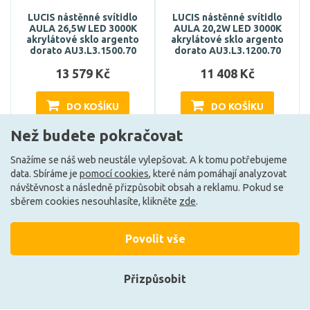
LUCIS nástěnné svítidlo
LUCIS nástěnné svítidlo
AULA 26,5W LED 3000K
AULA 20,2W LED 3000K
akrylátové sklo argento
akrylátové sklo argento
dorato AU3.L3.1500.70
dorato AU3.L3.1200.70
13 579 Kč
11 408 Kč
DO KOŠÍKU
DO KOŠÍKU
Než budete pokračovat
Snažíme se náš web neustále vylepšovat. A k tomu potřebujeme
Může být u Vás 7. 9.
Může být u Vás 7. 9.
data. Sbíráme je
pomocí cookies
, které nám pomáhají analyzovat
návštěvnost a následně přizpůsobit obsah a reklamu. Pokud se
sběrem cookies nesouhlasíte, klikněte
zde
.
Načíst další
Povolit vše
Ze stejné kolekce
Přizpůsobit