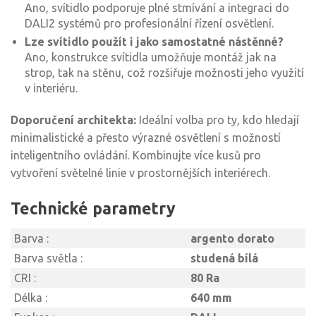
Ano, svítidlo podporuje plné stmívání a integraci do
DALI2 systémů pro profesionální řízení osvětlení.
Lze svítidlo použít i jako samostatné nástěnné?
Ano, konstrukce svítidla umožňuje montáž jak na
strop, tak na stěnu, což rozšiřuje možnosti jeho využití
v interiéru.
Doporučení architekta:
Ideální volba pro ty, kdo hledají
minimalistické a přesto výrazné osvětlení s možností
inteligentního ovládání. Kombinujte více kusů pro
vytvoření světelné linie v prostornějších interiérech.
Technické parametry
Barva :
argento dorato
Barva světla :
studená bílá
CRI :
80 Ra
Délka :
640 mm