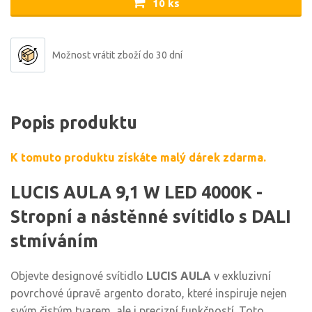
10 ks
Možnost vrátit zboží do 30 dní
Popis produktu
K tomuto produktu získáte malý dárek zdarma.
LUCIS AULA 9,1 W LED 4000K -
Stropní a nástěnné svítidlo s DALI
stmíváním
Objevte designové svítidlo
LUCIS AULA
v exkluzivní
povrchové úpravě argento dorato, které inspiruje nejen
svým čistým tvarem, ale i precizní funkčností. Toto