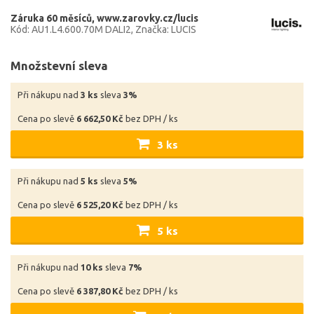
Záruka 60 měsíců
www.zarovky.cz/lucis
Kód: AU1.L4.600.70M DALI2
Značka: LUCIS
Množstevní sleva
Při nákupu nad
3 ks
sleva
3%
Cena po slevě
6 662,50 Kč
bez DPH / ks
3 ks
Při nákupu nad
5 ks
sleva
5%
Cena po slevě
6 525,20 Kč
bez DPH / ks
5 ks
Při nákupu nad
10 ks
sleva
7%
Cena po slevě
6 387,80 Kč
bez DPH / ks