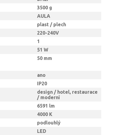
3500 g
AULA
plast / plech
220-240V
1
51 W
50 mm
ano
IP20
design / hotel, restaurace
/ moderní
6591 lm
4000 K
podlouhlý
LED