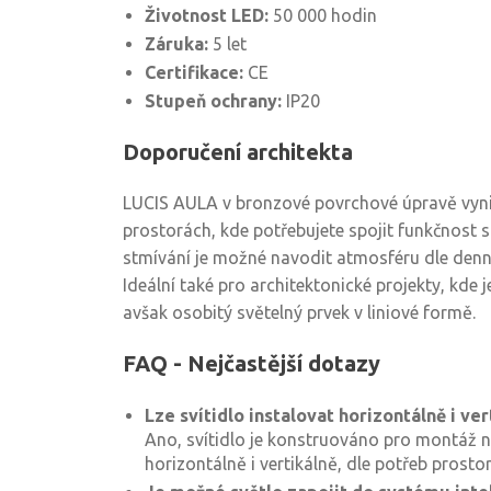
Životnost LED:
50 000 hodin
Záruka:
5 let
Certifikace:
CE
Stupeň ochrany:
IP20
Doporučení architekta
LUCIS AULA v bronzové povrchové úpravě vynik
prostorách, kde potřebujete spojit funkčnost s
stmívání je možné navodit atmosféru dle denní
Ideální také pro architektonické projekty, kde 
avšak osobitý světelný prvek v liniové formě.
FAQ - Nejčastější dotazy
Lze svítidlo instalovat horizontálně i ver
Ano, svítidlo je konstruováno pro montáž na
horizontálně i vertikálně, dle potřeb prostor