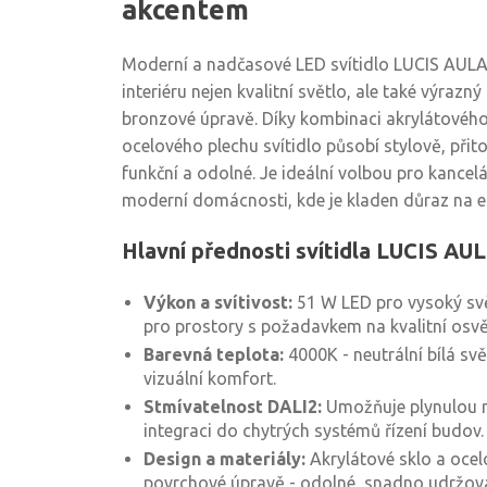
akcentem
Moderní a nadčasové LED svítidlo LUCIS AULA
interiéru nejen kvalitní světlo, ale také výrazn
bronzové úpravě. Díky kombinaci akrylátového
ocelového plechu svítidlo působí stylově, př
funkční a odolné. Je ideální volbou pro kancelá
moderní domácnosti, kde je kladen důraz na est
Hlavní přednosti svítidla LUCIS AU
Výkon a svítivost:
51 W LED pro vysoký svě
pro prostory s požadavkem na kvalitní osvět
Barevná teplota:
4000K - neutrální bílá sv
vizuální komfort.
Stmívatelnost DALI2:
Umožňuje plynulou re
integraci do chytrých systémů řízení budov.
Design a materiály:
Akrylátové sklo a ocel
povrchové úpravě - odolné, snadno udržov