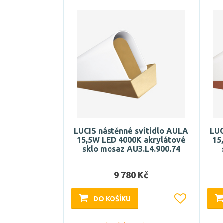
LUCIS nástěnné svítidlo AULA
LUC
15,5W LED 4000K akrylátové
15
sklo mosaz AU3.L4.900.74
9 780 Kč
DO KOŠÍKU