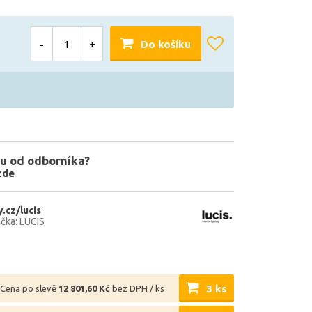
-
+
Do košíku
u od odborníka?
zde
.cz/lucis
čka: LUCIS
3 ks
Cena po slevě
12 801,60 Kč
bez DPH / ks