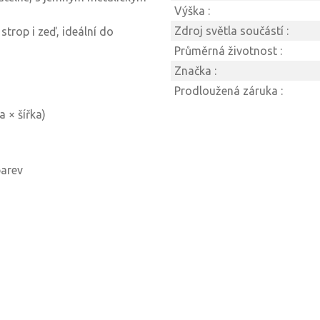
Výška :
Zdroj světla součástí :
trop i zeď, ideální do
Průměrná životnost :
Značka :
Prodloužená záruka :
 × šířka)
barev