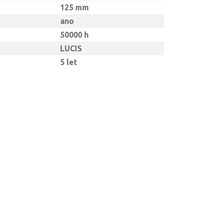
125 mm
ano
50000 h
LUCIS
5 let