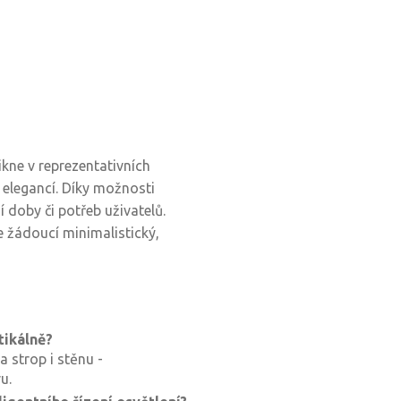
ne v reprezentativních
 elegancí. Díky možnosti
 doby či potřeb uživatelů.
je žádoucí minimalistický,
tikálně?
 strop i stěnu -
u.