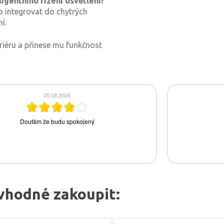
igentního řízení osvětlení?
o integrovat do chytrých
í.
eriéru a přinese mu funkčnost
vhodné zakoupit: