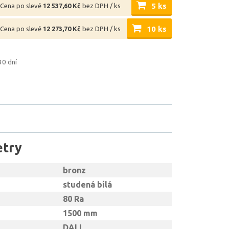
5 ks
Cena po slevě
12 537,60 Kč
bez DPH / ks
10 ks
Cena po slevě
12 273,70 Kč
bez DPH / ks
30 dní
etry
bronz
studená bílá
80 Ra
1500 mm
DALI