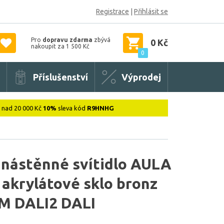
Registrace
|
Přihlásit se
Pro
dopravu zdarma
zbývá
0 Kč
nakoupit za 1 500 Kč
0
Příslušenství
Výprodej
: nad 20 000 Kč
10%
sleva kód
R9HNHG
 nástěnné svítidlo AULA
akrylátové sklo bronz
M DALI2 DALI