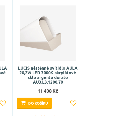
AULA
LUCIS nástěnné svítidlo AULA
ové
20,2W LED 3000K akrylátové
sklo argento dorato
AU3.L3.1200.70
11 408 Kč
DO KOŠÍKU