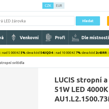
CZK
EUR
Hledat
vá
Venkovní
Profi
Dle místnosti
:: nad 5 000 Kč
5%
sleva kód
54UQD4
:: nad 10 000 Kč
7%
sleva kód
2c43RR
:
stropní svítidla
LUCIS stropní a
51W LED 4000K 
AU1.L2.1500.73