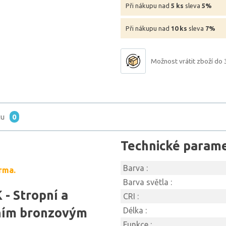
Při nákupu nad
5 ks
sleva
5%
Při nákupu nad
10 ks
sleva
7%
Možnost vrátit zboží do 
tu
0
Technické param
Barva :
rma.
Barva světla :
- Stropní a
CRI :
tním bronzovým
Délka :
Funkce :