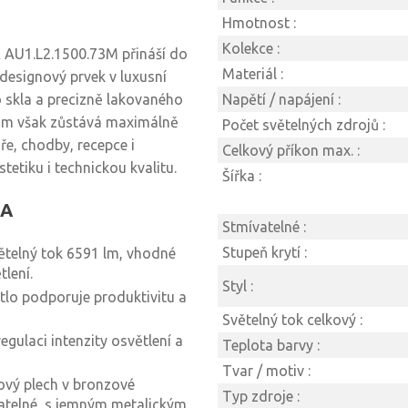
Hmotnost :
Kolekce :
 AU1.L2.1500.73M přináší do
Materiál :
ý designový prvek v luxusní
 skla a precizně lakovaného
Napětí / napájení :
itom však zůstává maximálně
Počet světelných zdrojů :
ře, chodby, recepce i
Celkový příkon max. :
etiku i technickou kvalitu.
Šířka :
LA
Stmívatelné :
Stupeň krytí :
telný tok 6591 lm, vhodné
lení.
Styl :
ětlo podporuje produktivitu a
Světelný tok celkový :
gulaci intenzity osvětlení a
Teplota barvy :
Tvar / motiv :
ový plech v bronzové
Typ zdroje :
atelné, s jemným metalickým