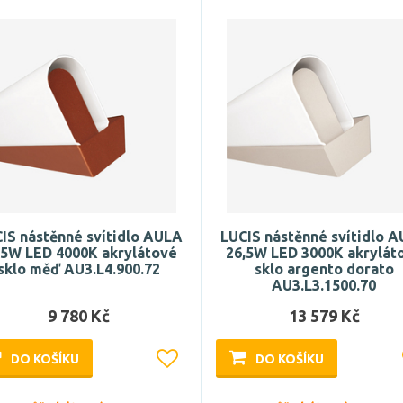
IS nástěnné svítidlo AULA
LUCIS nástěnné svítidlo 
,5W LED 4000K akrylátové
26,5W LED 3000K akrylát
sklo měď AU3.L4.900.72
sklo argento dorato
AU3.L3.1500.70
9 780 Kč
13 579 Kč
DO KOŠÍKU
DO KOŠÍKU