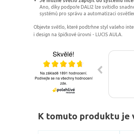
Je možné světlo zapojit do systému intel
Ano, díky podpoře DALI2 lze svítidlo snadn
systémů pro správu a automatizaci osvětlen
Objevte světlo, které podtrhne styl vašeho int
i design na špičkové úrovni - LUCIS AULA.
K tomuto produktu je 