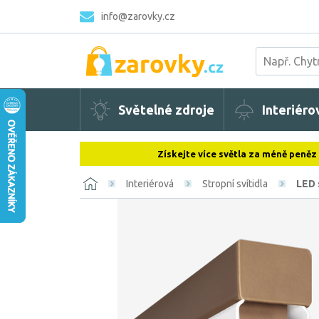
info@zarovky.cz
Světelné zdroje
Interiéro
Získejte více světla za méně peněz
Interiérová
Stropní svítidla
LED 