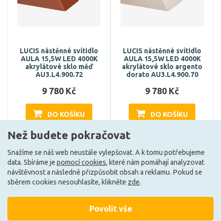
LUCIS nástěnné svítidlo
LUCIS nástěnné svítidlo
AULA 15,5W LED 4000K
AULA 15,5W LED 4000K
akrylátové sklo měď
akrylátové sklo argento
AU3.L4.900.72
dorato AU3.L4.900.70
9 780 Kč
9 780 Kč
DO KOŠÍKU
DO KOŠÍKU
Než budete pokračovat
Snažíme se náš web neustále vylepšovat. A k tomu potřebujeme
Může být u Vás 4. 9.
Může být u Vás 4. 9.
data. Sbíráme je
pomocí cookies
, které nám pomáhají analyzovat
návštěvnost a následně přizpůsobit obsah a reklamu. Pokud se
sběrem cookies nesouhlasíte, klikněte
zde
.
Načíst další
Povolit vše