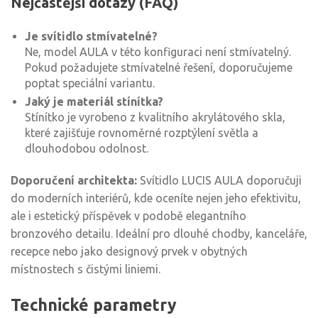
Nejčastější dotazy (FAQ)
Je svítidlo stmívatelné?
Ne, model AULA v této konfiguraci není stmívatelný.
Pokud požadujete stmívatelné řešení, doporučujeme
poptat speciální variantu.
Jaký je materiál stínítka?
Stínítko je vyrobeno z kvalitního akrylátového skla,
které zajišťuje rovnoměrné rozptýlení světla a
dlouhodobou odolnost.
Doporučení architekta:
Svítidlo LUCIS AULA doporučuji
do moderních interiérů, kde oceníte nejen jeho efektivitu,
ale i estetický příspěvek v podobě elegantního
bronzového detailu. Ideální pro dlouhé chodby, kanceláře,
recepce nebo jako designový prvek v obytných
místnostech s čistými liniemi.
Technické parametry