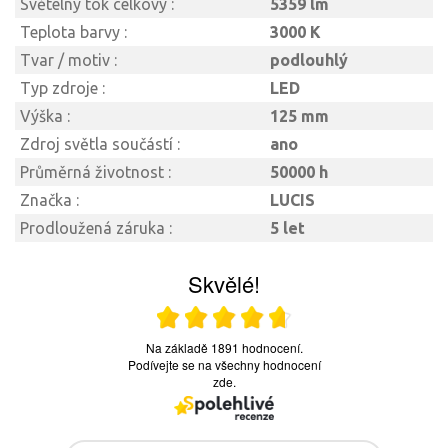
Světelný tok celkový :
5359 lm
Teplota barvy :
3000 K
Tvar / motiv :
podlouhlý
Typ zdroje :
LED
Výška :
125 mm
Zdroj světla součástí :
ano
Průměrná životnost :
50000 h
Značka :
LUCIS
Prodloužená záruka :
5 let