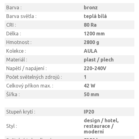
Barva :
bronz
Barva světla :
teplá bílá
CRI :
80 Ra
Délka :
1200 mm
Hmotnost :
2800 g
Kolekce :
AULA
Materiál :
plast / plech
Napětí / napájení :
220-240V
Počet světelných zdrojů :
1
Celkový příkon max. :
42 W
Šířka :
50 mm
Stupeň krytí :
IP20
design / hotel,
Styl :
restaurace /
moderní