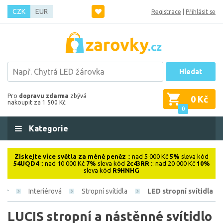
CZK
EUR
Registrace
|
Přihlásit se
Hledat
Pro
dopravu zdarma
zbývá
0 Kč
nakoupit za 1 500 Kč
0
Kategorie
Získejte více světla za méně peněz
:: nad 5 000 Kč
5%
sleva kód
54UQD4
:: nad 10 000 Kč
7%
sleva kód
2c43RR
:: nad 20 000 Kč
10%
sleva kód
R9HNHG
Interiérová
Stropní svítidla
LED stropní svítidla
LUCIS stropní a nástěnné svítidlo