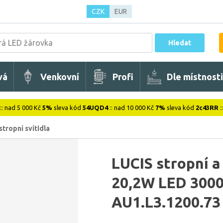
CZK
EUR
Hledat
vá
Venkovní
Profi
Dle místnosti
:: nad 5 000 Kč
5%
sleva kód
54UQD4
:: nad 10 000 Kč
7%
sleva kód
2c43RR
:
stropní svítidla
LUCIS stropní a
20,2W LED 3000
AU1.L3.1200.73