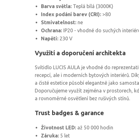
Barva světla:
Teplá bílá (3000K)
Index podání barev (CRI):
>80
Stmívatelnost:
ne
Ochrana:
IP20 - vhodné do suchých interiér
Napětí:
230 V
Využití a doporučení architekta
Svítidlo LUCIS AULA je vhodné do reprezentati
recepcí, ale i moderních bytových interiérů. 
a čisté estetice působí elegantně jako samostat
Doporučujeme využít zejména v prostorech, kde
a rovnoměrné osvětlení bez rušivých stínů.
Trust badges & garance
Životnost LED:
až 50 000 hodin
Záruka:
5 let