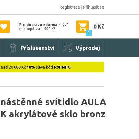
Registrace
|
Přihlásit se
Pro
dopravu zdarma
zbývá
0 Kč
nakoupit za 1 500 Kč
0
Příslušenství
Výprodej
: nad 20 000 Kč
10%
sleva kód
R9HNHG
 nástěnné svítidlo AULA
K akrylátové sklo bronz