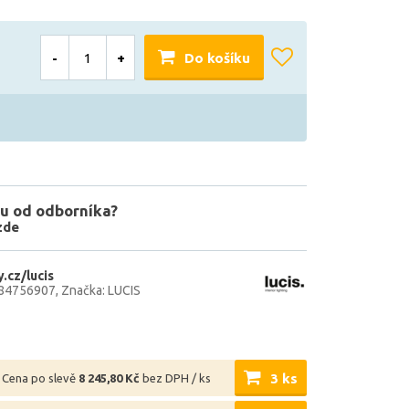
-
+
Do košíku
u od odborníka?
zde
.cz/lucis
584756907
Značka: LUCIS
3 ks
Cena po slevě
8 245,80 Kč
bez DPH / ks