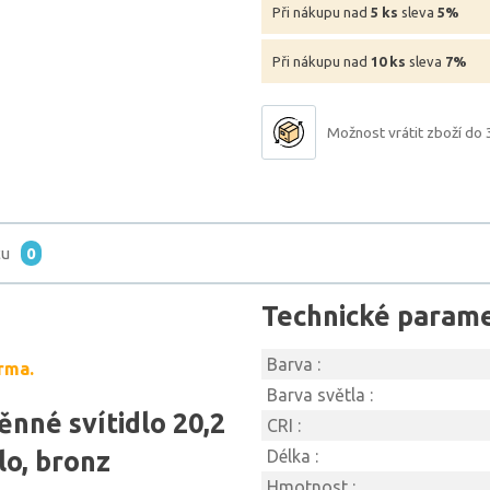
Při nákupu nad
5 ks
sleva
5%
Při nákupu nad
10 ks
sleva
7%
Možnost vrátit zboží do 
tu
0
Technické param
Barva :
rma.
Barva světla :
ěnné svítidlo 20,2
CRI :
lo, bronz
Délka :
Hmotnost :