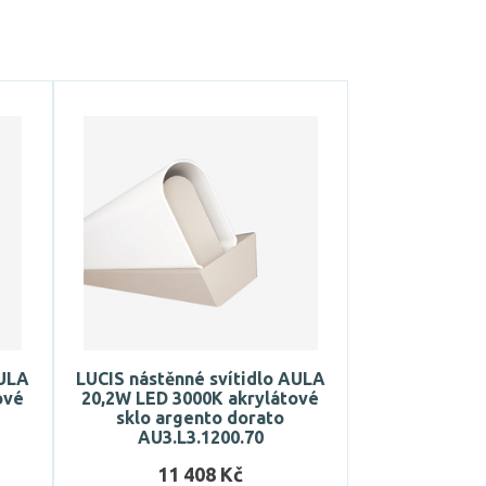
AULA
LUCIS nástěnné svítidlo AULA
ové
20,2W LED 3000K akrylátové
sklo argento dorato
AU3.L3.1200.70
11 408 Kč