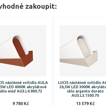
vhodné zakoupit:
IS nástěnné svítidlo AULA
LUCIS nástěnné svítidlo 
,5W LED 4000K akrylátové
26,5W LED 3000K akrylát
sklo měď AU3.L4.900.72
sklo argento dorato
AU3.L3.1500.70
9 780 Kč
13 579 Kč