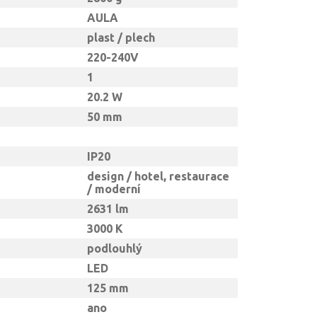
AULA
plast / plech
220-240V
1
20.2 W
50 mm
IP20
design / hotel, restaurace
/ moderní
2631 lm
3000 K
podlouhlý
LED
125 mm
ano