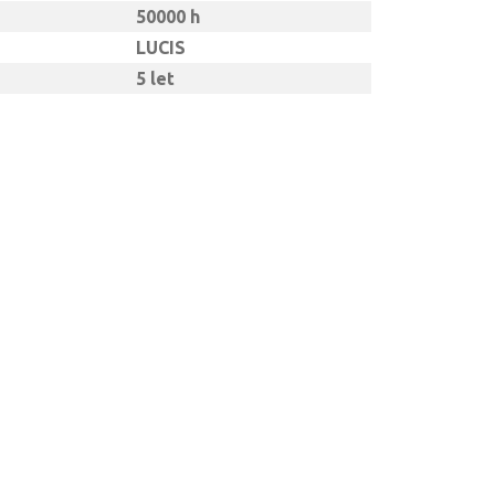
50000 h
LUCIS
5 let