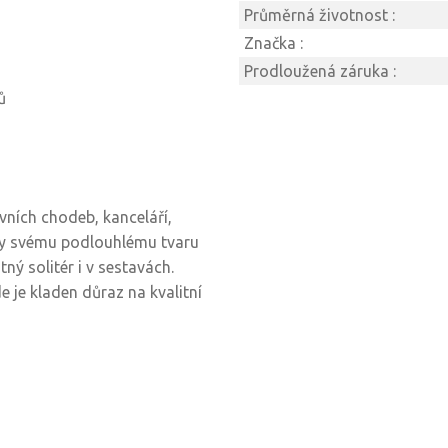
Průměrná životnost :
Značka :
Prodloužená záruka :
ů
vních chodeb, kanceláří,
Díky svému podlouhlému tvaru
ný solitér i v sestavách.
 je kladen důraz na kvalitní