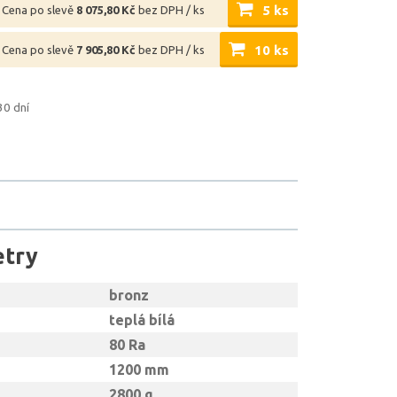
5 ks
Cena po slevě
8 075,80 Kč
bez DPH / ks
10 ks
Cena po slevě
7 905,80 Kč
bez DPH / ks
30 dní
etry
bronz
teplá bílá
80 Ra
1200 mm
2800 g