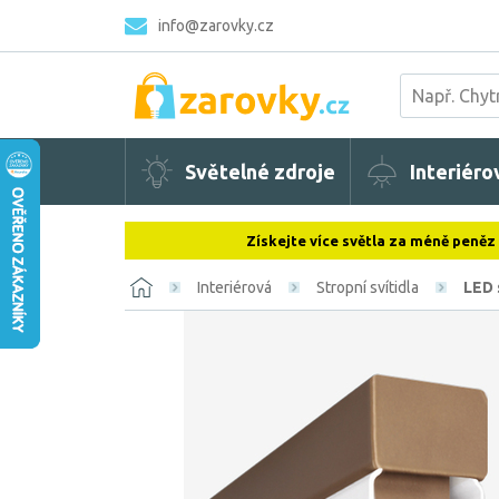
info@zarovky.cz
Světelné zdroje
Interiéro
Získejte více světla za méně peněz
Interiérová
Stropní svítidla
LED 