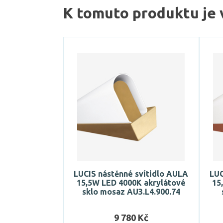
K tomuto produktu je 
LUCIS nástěnné svítidlo AULA
LUC
15,5W LED 4000K akrylátové
15
sklo mosaz AU3.L4.900.74
9 780 Kč