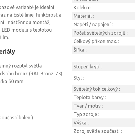
onzové variantě je ideální
Kolekce :
az na čisté linie, funkčnost a
Materiál :
pní i nástěnnou montáž,
Napětí / napájení :
mu LED modulu s teplotou
Počet světelných zdrojů :
 lm.
Celkový příkon max. :
Šířka :
eriály
jemný rozptyl světla
Stupeň krytí :
dstínu bronz (RAL Bronz .73)
Styl :
ířka 50 mm
Světelný tok celkový :
Teplota barvy :
Tvar / motiv :
Typ zdroje :
oučástí balení)
Výška :
Zdroj světla součástí :