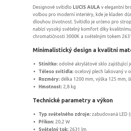
Designové svítidlo
LUCIS AULA
v elegantní br
volbou pro moderní interiéry, kde je kladen důr
dlouhou životnost. Svítidlo je určeno pro stro
nabízí vysoký světelný komfort díky kvalitní
chromatičnosti 3000K a světelným tokem 2631
Minimalistický design a kvalitní mat
Stínítko:
odolné akrylátové sklo zajišťující 
Těleso svítidla:
ocelový plech lakovaný v o
Rozměry:
délka 1200 mm, výška 125 mm, š
Hmotnost:
2,8 kg
Technické parametry a výkon
Typ světelného zdroje:
zabudovaná LED (s
Příkon:
20,2 W
Světelný tok:
2631 lm