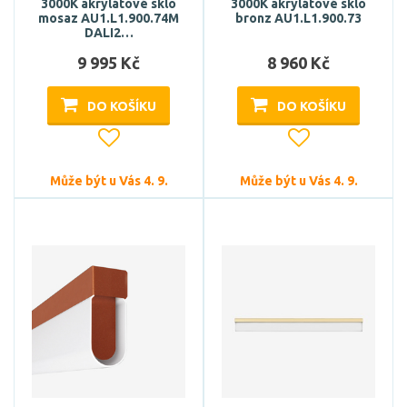
3000K akrylátové sklo
3000K akrylátové sklo
mosaz AU1.L1.900.74M
bronz AU1.L1.900.73
DALI2…
9 995 Kč
8 960 Kč
DO KOŠÍKU
DO KOŠÍKU
Může být u Vás 4. 9.
Může být u Vás 4. 9.