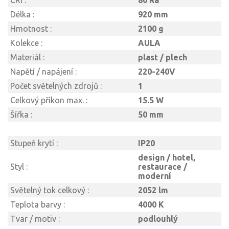
CRI :
80 Ra
Délka :
920 mm
Hmotnost :
2100 g
Kolekce :
AULA
Materiál :
plast / plech
Napětí / napájení :
220-240V
Počet světelných zdrojů :
1
Celkový příkon max. :
15.5 W
Šířka :
50 mm
Stupeň krytí :
IP20
design / hotel,
Styl :
restaurace /
moderní
Světelný tok celkový :
2052 lm
Teplota barvy :
4000 K
Tvar / motiv :
podlouhlý