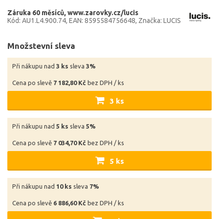
Záruka 60 měsíců
www.zarovky.cz/lucis
Kód: AU1.L4.900.74
EAN: 8595584756648
Značka: LUCIS
Množstevní sleva
Při nákupu nad
3 ks
sleva
3%
Cena po slevě
7 182,80 Kč
bez DPH / ks
3 ks
Při nákupu nad
5 ks
sleva
5%
Cena po slevě
7 034,70 Kč
bez DPH / ks
5 ks
Při nákupu nad
10 ks
sleva
7%
Cena po slevě
6 886,60 Kč
bez DPH / ks