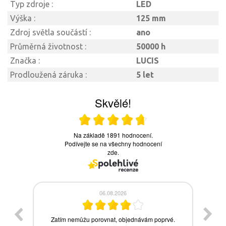
Typ zdroje :
LED
Výška :
125 mm
Zdroj světla součástí :
ano
Průměrná životnost :
50000 h
Značka :
LUCIS
Prodloužená záruka :
5 let