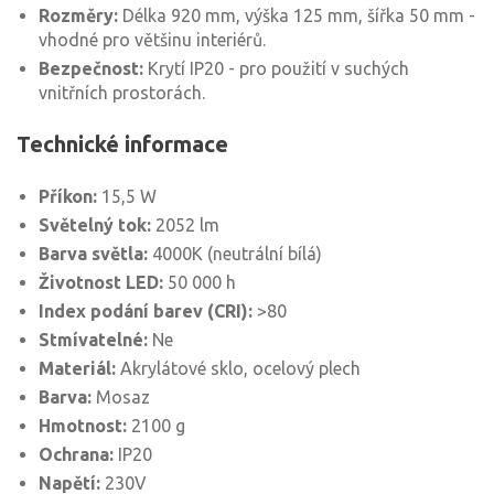
Rozměry:
Délka 920 mm, výška 125 mm, šířka 50 mm -
vhodné pro většinu interiérů.
Bezpečnost:
Krytí IP20 - pro použití v suchých
vnitřních prostorách.
Technické informace
Příkon:
15,5 W
Světelný tok:
2052 lm
Barva světla:
4000K (neutrální bílá)
Životnost LED:
50 000 h
Index podání barev (CRI):
>80
Stmívatelné:
Ne
Materiál:
Akrylátové sklo, ocelový plech
Barva:
Mosaz
Hmotnost:
2100 g
Ochrana:
IP20
Napětí:
230V