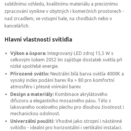
subtilnímu vzhledu, kvalitnímu materiálu a preciznímu
zpracování vynikne v obytných i komerčních prostorech -
nad zrcadlem, ve vstupní hale, na chodbách nebo v
kancelářích.
Hlavní vlastnosti svítidla
Výkon a úspora:
Integrovaný LED zdroj 15,5 W s
celkovým tokem 2052 lm zajišťuje dostatek světla při
nízké spotřebě energie.
Přirozené světlo:
Neutrální bílá barva světla 4000K a
vysoký index podání barev Ra > 80 pro komfortní
atmosféru i přesné vnímání barev.
Design a materiály:
Kombinace akrylátového
difuzoru a elegantního mosazného pásu. Tělo z
lakovaného ocelového plechu pro dlouhou životnost i
mechanickou odolnost.
Univerzální použití:
Vhodné jako stropní i nástěnné
svítidlo - ideální pro horizontální i vertikální instalaci.