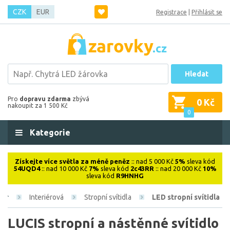
CZK
EUR
Registrace
|
Přihlásit se
Hledat
Pro
dopravu zdarma
zbývá
0 Kč
nakoupit za 1 500 Kč
0
Kategorie
Získejte více světla za méně peněz
:: nad 5 000 Kč
5%
sleva kód
54UQD4
:: nad 10 000 Kč
7%
sleva kód
2c43RR
:: nad 20 000 Kč
10%
sleva kód
R9HNHG
Interiérová
Stropní svítidla
LED stropní svítidla
LUCIS stropní a nástěnné svítidlo