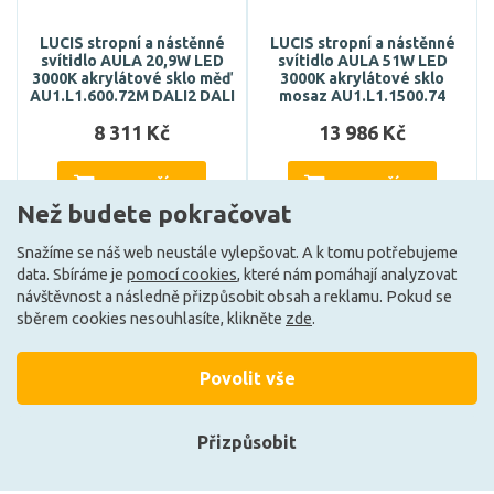
LUCIS stropní a nástěnné
LUCIS stropní a nástěnné
svítidlo AULA 20,9W LED
svítidlo AULA 51W LED
3000K akrylátové sklo měď
3000K akrylátové sklo
AU1.L1.600.72M DALI2 DALI
mosaz AU1.L1.1500.74
8 311 Kč
13 986 Kč
DO KOŠÍKU
DO KOŠÍKU
Než budete pokračovat
Snažíme se náš web neustále vylepšovat. A k tomu potřebujeme
data. Sbíráme je
pomocí cookies
, které nám pomáhají analyzovat
Může být u Vás 4. 9.
Může být u Vás 4. 9.
návštěvnost a následně přizpůsobit obsah a reklamu. Pokud se
sběrem cookies nesouhlasíte, klikněte
zde
.
Načíst další
Povolit vše
Přizpůsobit
Ze stejné kolekce