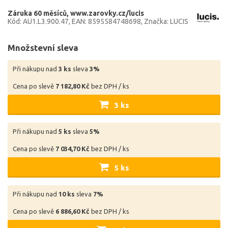
Záruka 60 měsíců
www.zarovky.cz/lucis
Kód: AU1.L3.900.47
EAN: 8595584748698
Značka: LUCIS
Množstevní sleva
Při nákupu nad
3 ks
sleva
3%
Cena po slevě
7 182,80 Kč
bez DPH / ks
3 ks
Při nákupu nad
5 ks
sleva
5%
Cena po slevě
7 034,70 Kč
bez DPH / ks
5 ks
Při nákupu nad
10 ks
sleva
7%
Cena po slevě
6 886,60 Kč
bez DPH / ks