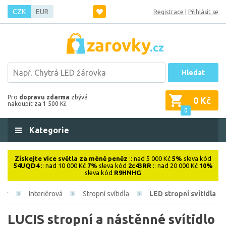
CZK
EUR
Registrace
|
Přihlásit se
Hledat
Pro
dopravu zdarma
zbývá
0 Kč
nakoupit za 1 500 Kč
0
Kategorie
Získejte více světla za méně peněz
:: nad 5 000 Kč
5%
sleva kód
54UQD4
:: nad 10 000 Kč
7%
sleva kód
2c43RR
:: nad 20 000 Kč
10%
sleva kód
R9HNHG
Interiérová
Stropní svítidla
LED stropní svítidla
LUCIS stropní a nástěnné svítidlo