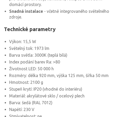
domácí prostory.
Snadná instalace
- včetně integrovaného světelného
zdroje.
Technické parametry
Výkon: 15,5 W
Světelný tok: 1973 lm
Barva světla: 3000K (teplá bílá)
Index podání barev Ra: >80
Životnost LED: 50 000 h
Rozměry: délka 920 mm, výška 125 mm, šířka 50 mm
Hmotnost: 2100 g
Stupeň krytí: IP20 (vhodné do interiéru)
Materiál: akrylátové sklo / ocelový plech
Barva: šedá (RAL 7012)
Napětí: 230 V
Stmívatelnost: ne