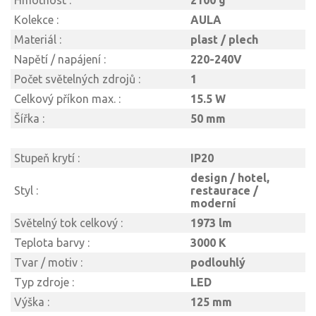
Hmotnost :
2100 g
Kolekce :
AULA
Materiál :
plast / plech
Napětí / napájení :
220-240V
Počet světelných zdrojů :
1
Celkový příkon max. :
15.5 W
Šířka :
50 mm
Stupeň krytí :
IP20
design / hotel,
Styl :
restaurace /
moderní
Světelný tok celkový :
1973 lm
Teplota barvy :
3000 K
Tvar / motiv :
podlouhlý
Typ zdroje :
LED
Výška :
125 mm