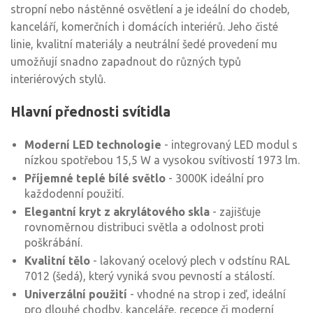
stropní nebo nástěnné osvětlení a je ideální do chodeb,
kanceláří, komerčních i domácích interiérů. Jeho čisté
linie, kvalitní materiály a neutrální šedé provedení mu
umožňují snadno zapadnout do různých typů
interiérových stylů.
Hlavní přednosti svítidla
Moderní LED technologie
- integrovaný LED modul s
nízkou spotřebou 15,5 W a vysokou svítivostí 1973 lm.
Příjemné teplé bílé světlo
- 3000K ideální pro
každodenní použití.
Elegantní kryt z akrylátového skla
- zajišťuje
rovnoměrnou distribuci světla a odolnost proti
poškrábání.
Kvalitní tělo
- lakovaný ocelový plech v odstínu RAL
7012 (šedá), který vyniká svou pevností a stálostí.
Univerzální použití
- vhodné na strop i zeď, ideální
pro dlouhé chodby, kanceláře, recepce či moderní