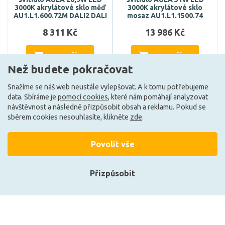
3000K akrylátové sklo měď
3000K akrylátové sklo
AU1.L1.600.72M DALI2 DALI
mosaz AU1.L1.1500.74
8 311 Kč
13 986 Kč
DO KOŠÍKU
DO KOŠÍKU
Než budete pokračovat
Snažíme se náš web neustále vylepšovat. A k tomu potřebujeme
data. Sbíráme je
pomocí cookies
, které nám pomáhají analyzovat
Může být u Vás 4. 9.
Může být u Vás 4. 9.
návštěvnost a následně přizpůsobit obsah a reklamu. Pokud se
sběrem cookies nesouhlasíte, klikněte
zde
.
Načíst další
Povolit vše
Přizpůsobit
Ze stejné kolekce
Přihlásit se