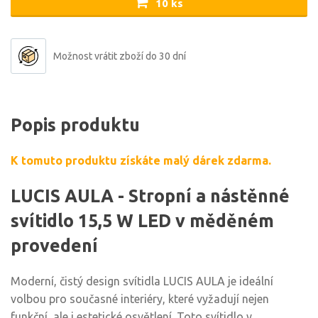
10 ks
Možnost vrátit zboží do 30 dní
Popis produktu
K tomuto produktu získáte malý dárek zdarma.
LUCIS AULA - Stropní a nástěnné
svítidlo 15,5 W LED v měděném
provedení
Moderní, čistý design svítidla LUCIS AULA je ideální
volbou pro současné interiéry, které vyžadují nejen
funkční, ale i estetické osvětlení. Toto svítidlo v