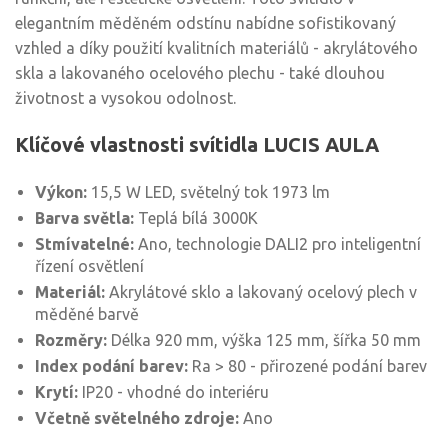
elegantním měděném odstínu nabídne sofistikovaný
vzhled a díky použití kvalitních materiálů - akrylátového
skla a lakovaného ocelového plechu - také dlouhou
životnost a vysokou odolnost.
Klíčové vlastnosti svítidla LUCIS AULA
Výkon:
15,5 W LED, světelný tok 1973 lm
Barva světla:
Teplá bílá 3000K
Stmívatelné:
Ano, technologie DALI2 pro inteligentní
řízení osvětlení
Materiál:
Akrylátové sklo a lakovaný ocelový plech v
měděné barvě
Rozměry:
Délka 920 mm, výška 125 mm, šířka 50 mm
Index podání barev:
Ra > 80 - přirozené podání barev
Krytí:
IP20 - vhodné do interiéru
Včetně světelného zdroje:
Ano