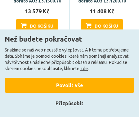
dorato AU3.L3.1500.70
dorato AU3.L3.1200.70
13 579 Kč
11 408 Kč
DO KOŠÍKU
DO KOŠÍKU
Než budete pokračovat
Snažíme se náš web neustále vylepšovat. A k tomu potřebujeme
Může být u Vás 7. 9.
Může být u Vás 7. 9.
data. Sbíráme je
pomocí cookies
, které nám pomáhají analyzovat
návštěvnost a následně přizpůsobit obsah a reklamu. Pokud se
sběrem cookies nesouhlasíte, klikněte
zde
.
Načíst další
Povolit vše
Ze stejné kolekce
Přizpůsobit
Přihlásit se
Registrace