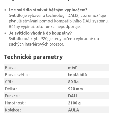
Lze svítidlo stmívat běžným vypínačem?
Svítidlo je vybaveno technologií DALI2, což umožňuje
plynulé stmívání pomocí kompatibilního DALI systému.
Běžný vypínač tuto funkci nepodporuje.
Je svítidlo vhodné do koupelny?
Svítidlo má krytí IP20, je tedy určeno výhradně do
suchých interiérových prostor.
Technické parametry
Barva :
měď
Barva světla :
teplá bílá
CRI :
80 Ra
Délka :
920 mm
Funkce :
DALI
Hmotnost :
2100 g
Kolekce :
AULA