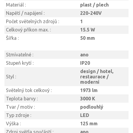
Materiál :
plast / plech
Napětí / napájení :
220-240V
Počet světelných zdrojů :
1
Celkový příkon max. :
15.5 W
Šířka :
50 mm
Stmívatelné :
ano
Stupeň krytí :
IP20
design / hotel,
Styl :
restaurace /
moderní
Světelný tok celkový :
1973 lm
Teplota barvy :
3000 K
Tvar / motiv :
podlouhlý
Typ zdroje :
LED
Výška :
125 mm
Zdroj světla součástí :
ano