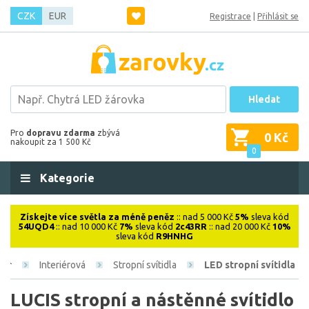
CZK
EUR
Registrace
|
Přihlásit se
Hledat
Pro
dopravu zdarma
zbývá
0 Kč
nakoupit za 1 500 Kč
0
Kategorie
Získejte více světla za méně peněz
:: nad 5 000 Kč
5%
sleva kód
54UQD4
:: nad 10 000 Kč
7%
sleva kód
2c43RR
:: nad 20 000 Kč
10%
sleva kód
R9HNHG
Interiérová
Stropní svítidla
LED stropní svítidla
LUCIS stropní a nástěnné svítidlo