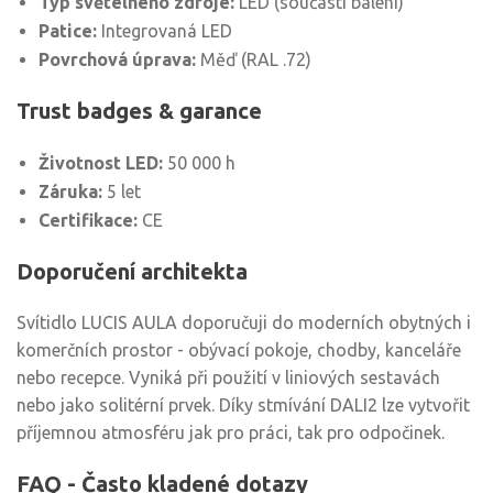
Typ světelného zdroje:
LED (součástí balení)
Patice:
Integrovaná LED
Povrchová úprava:
Měď (RAL .72)
Trust badges & garance
Životnost LED:
50 000 h
Záruka:
5 let
Certifikace:
CE
Doporučení architekta
Svítidlo LUCIS AULA doporučuji do moderních obytných i
komerčních prostor - obývací pokoje, chodby, kanceláře
nebo recepce. Vyniká při použití v liniových sestavách
nebo jako solitérní prvek. Díky stmívání DALI2 lze vytvořit
příjemnou atmosféru jak pro práci, tak pro odpočinek.
FAQ - Často kladené dotazy