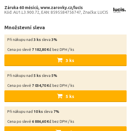
Záruka 60 měsíců
www.zarovky.cz/lucis
Kód: AU1.L3.900.72
EAN: 8595584756747
Značka: LUCIS
Množstevní sleva
Při nákupu nad
3 ks
sleva
3%
Cena po slevě
7 182,80 Kč
bez DPH / ks
3 ks
Při nákupu nad
5 ks
sleva
5%
Cena po slevě
7 034,70 Kč
bez DPH / ks
5 ks
Při nákupu nad
10 ks
sleva
7%
Cena po slevě
6 886,60 Kč
bez DPH / ks