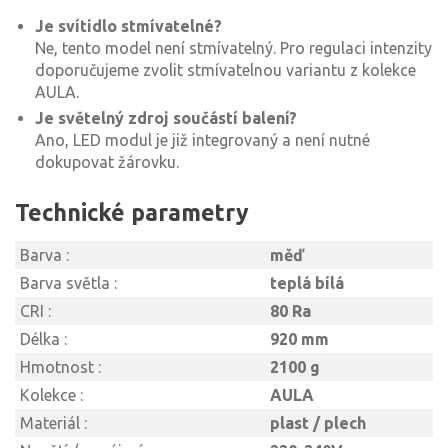
Je svítidlo stmívatelné?
Ne, tento model není stmívatelný. Pro regulaci intenzity
doporučujeme zvolit stmívatelnou variantu z kolekce
AULA.
Je světelný zdroj součástí balení?
Ano, LED modul je již integrovaný a není nutné
dokupovat žárovku.
Technické parametry
Barva :
měď
Barva světla :
teplá bílá
CRI :
80 Ra
Délka :
920 mm
Hmotnost :
2100 g
Kolekce :
AULA
Materiál :
plast / plech