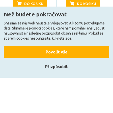
DO KOŠÍKU
DO KOŠÍKU
Než budete pokračovat
Snažíme se náš web neustále vylepšovat. A k tomu potřebujeme
Může být u Vás 7. 9.
Může být u Vás 7. 9.
data. Sbíráme je
pomocí cookies
, které nám pomáhají analyzovat
návštěvnost a následně přizpůsobit obsah a reklamu. Pokud se
sběrem cookies nesouhlasíte, klikněte
zde
.
Načíst další
Povolit vše
Ze stejné kolekce
Přizpůsobit
Přihlásit se
Registrace