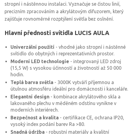
stropní i nástěnnou instalaci. Vyznačuje se čistou linií,
precizním zpracováním a akrylátovým difuzorem, který
zajišťuje rovnoměrné rozptýlení světla bez oslnění.
Hlavní přednosti svítidla LUCIS AULA
Univerzální použití
- vhodné jako stropní i nástěnné
svítidlo do obytných i reprezentativních prostor.
Moderní LED technologie
- integrovaný LED zdroj
(15,5 W) s vysokou účinností a životností až 50 000
hodin.
Teplá barva světla
- 3000K vytváří příjemnou a
útulnou atmosféru ideální pro domácnosti i kanceláře.
Elegantní design
- kombinace akrylátového skla a
lakovaného plechu v měděném odstínu vynikne v
moderních interiérech.
Bezpečnost a kvalita
- certifikace CE, ochrana IP20,
vysoký index podání barev Ra >80.
Snadná údržba
- robustní materiály a kvalitní