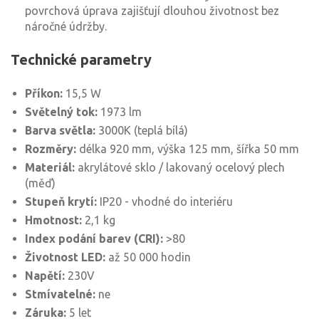
povrchová úprava zajišťují dlouhou životnost bez
náročné údržby.
Technické parametry
Příkon:
15,5 W
Světelný tok:
1973 lm
Barva světla:
3000K (teplá bílá)
Rozměry:
délka 920 mm, výška 125 mm, šířka 50 mm
Materiál:
akrylátové sklo / lakovaný ocelový plech
(měď)
Stupeň krytí:
IP20 - vhodné do interiéru
Hmotnost:
2,1 kg
Index podání barev (CRI):
>80
Životnost LED:
až 50 000 hodin
Napětí:
230V
Stmívatelné:
ne
Záruka:
5 let