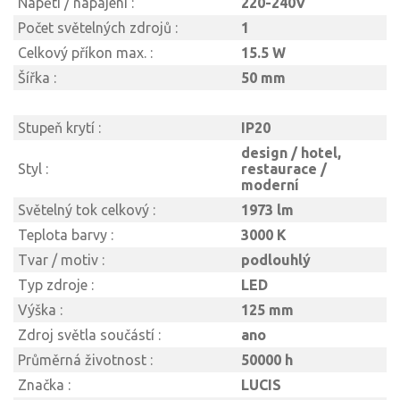
Napětí / napájení :
220-240V
Počet světelných zdrojů :
1
Celkový příkon max. :
15.5 W
Šířka :
50 mm
Stupeň krytí :
IP20
design / hotel,
Styl :
restaurace /
moderní
Světelný tok celkový :
1973 lm
Teplota barvy :
3000 K
Tvar / motiv :
podlouhlý
Typ zdroje :
LED
Výška :
125 mm
Zdroj světla součástí :
ano
Průměrná životnost :
50000 h
Značka :
LUCIS