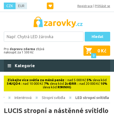
CZK
EUR
Registrace
|
Přihlásit se
Hledat
Pro
dopravu zdarma
zbývá
0 Kč
nakoupit za 1 500 Kč
0
Kategorie
Získejte více světla za méně peněz
:: nad 5 000 Kč
5%
sleva kód
54UQD4
:: nad 10 000 Kč
7%
sleva kód
2c43RR
:: nad 20 000 Kč
10%
sleva kód
R9HNHG
Interiérová
Stropní svítidla
LED stropní svítidla
LUCIS stropní a nástěnné svítidlo