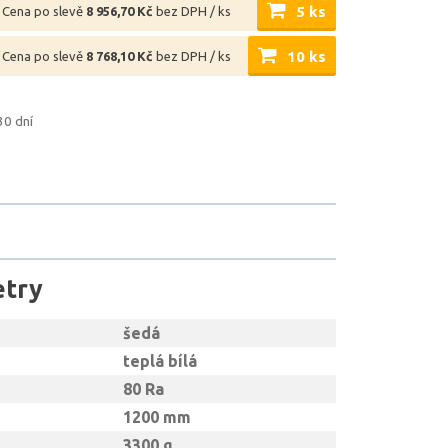
5 ks
Cena po slevě
8 956,70 Kč
bez DPH / ks
10 ks
Cena po slevě
8 768,10 Kč
bez DPH / ks
30 dní
etry
šedá
teplá bílá
80 Ra
1200 mm
3300 g