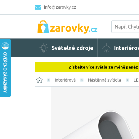
info@zarovky.cz
Světelné zdroje
Interiéro
Získejte více světla za méně peněz
Interiérová
Nástěnná svítidla
LE