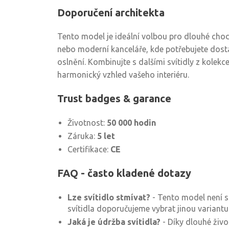
Doporučení architekta
Tento model je ideální volbou pro dlouhé chod
nebo moderní kanceláře, kde potřebujete dost
oslnění. Kombinujte s dalšími svítidly z kolek
harmonický vzhled vašeho interiéru.
Trust badges & garance
Životnost:
50 000 hodin
Záruka:
5 let
Certifikace:
CE
FAQ - často kladené dotazy
Lze svítidlo stmívat?
- Tento model není s
svítidla doporučujeme vybrat jinou variantu
Jaká je údržba svítidla?
- Díky dlouhé živo