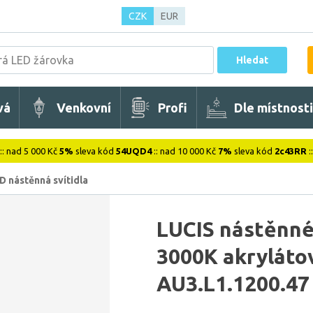
CZK
EUR
Hledat
vá
Venkovní
Profi
Dle místnosti
:: nad 5 000 Kč
5%
sleva kód
54UQD4
:: nad 10 000 Kč
7%
sleva kód
2c43RR
:
D nástěnná svítidla
LUCIS nástěnné
3000K akryláto
AU3.L1.1200.47