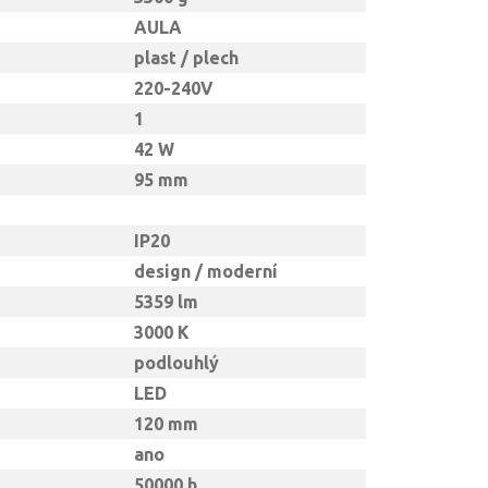
AULA
plast / plech
220-240V
1
42 W
95 mm
IP20
design / moderní
5359 lm
3000 K
podlouhlý
LED
120 mm
ano
50000 h