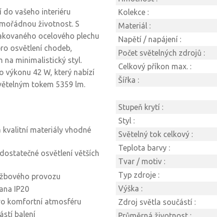
í do vašeho interiéru
Kolekce :
imořádnou životnost. S
Materiál :
lakovaného ocelového plechu
Napětí / napájení :
pro osvětlení chodeb,
Počet světelných zdrojů :
 na minimalistický styl.
Celkový příkon max. :
o výkonu 42 W, který nabízí
Šířka :
světelným tokem 5359 lm.
Stupeň krytí :
Styl :
 a kvalitní materiály vhodné
Světelný tok celkový :
Teplota barvy :
 dostatečné osvětlení větších
Tvar / motiv :
Typ zdroje :
ržbového provozu
Výška :
rana IP20
pro komfortní atmosféru
Zdroj světla součástí :
ástí balení
Průměrná životnost :