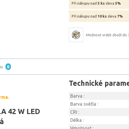
Při nákupu nad
5 ks
sleva
5%
Při nákupu nad
10 ks
sleva
7%
Možnost vrátit zboží do 
tu
0
Technické param
Barva :
rma.
Barva světla :
LA 42 W LED
CRI :
dá
Délka :
Hmotnost :