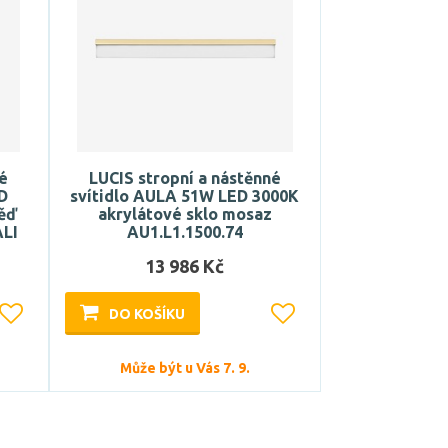
né
LUCIS stropní a nástěnné
D
svítidlo AULA 51W LED 3000K
měď
akrylátové sklo mosaz
ALI
AU1.L1.1500.74
13 986 Kč
DO KOŠÍKU
Může být u Vás 7. 9.