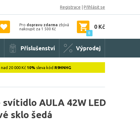
Registrace
|
Přihlásit se
Pro
dopravu zdarma
zbývá
0 Kč
nakoupit za 1 500 Kč
0
Příslušenství
Výprodej
: nad 20 000 Kč
10%
sleva kód
R9HNHG
 svítidlo AULA 42W LED
vé sklo šedá