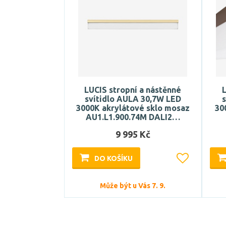
LUCIS stropní a nástěnné
L
svítidlo AULA 30,7W LED
3000K akrylátové sklo mosaz
30
AU1.L1.900.74M DALI2…
9 995 Kč
DO KOŠÍKU
Může být u Vás 7. 9.