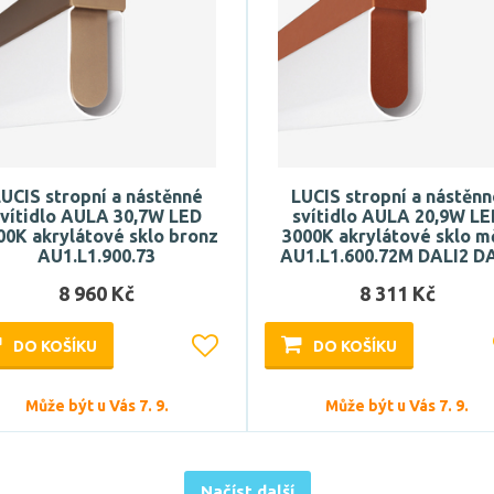
UCIS stropní a nástěnné
LUCIS stropní a nástěn
svítidlo AULA 30,7W LED
svítidlo AULA 20,9W LE
00K akrylátové sklo bronz
3000K akrylátové sklo 
AU1.L1.900.73
AU1.L1.600.72M DALI2 D
8 960 Kč
8 311 Kč
DO KOŠÍKU
DO KOŠÍKU
Může být u Vás 7. 9.
Může být u Vás 7. 9.
Načíst další