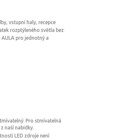
by, vstupní haly, recepce
atek rozptýleného světla bez
ce AULA pro jednotný a
tmívatelný. Pro stmívatelná
 z naší nabídky.
tnosti LED zdroje není