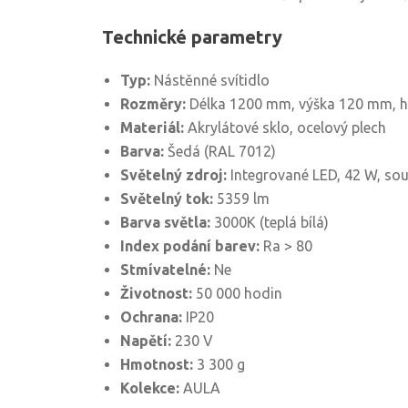
Technické parametry
Typ:
Nástěnné svítidlo
Rozměry:
Délka 1200 mm, výška 120 mm, 
Materiál:
Akrylátové sklo, ocelový plech
Barva:
Šedá (RAL 7012)
Světelný zdroj:
Integrované LED, 42 W, souč
Světelný tok:
5359 lm
Barva světla:
3000K (teplá bílá)
Index podání barev:
Ra > 80
Stmívatelné:
Ne
Životnost:
50 000 hodin
Ochrana:
IP20
Napětí:
230 V
Hmotnost:
3 300 g
Kolekce:
AULA