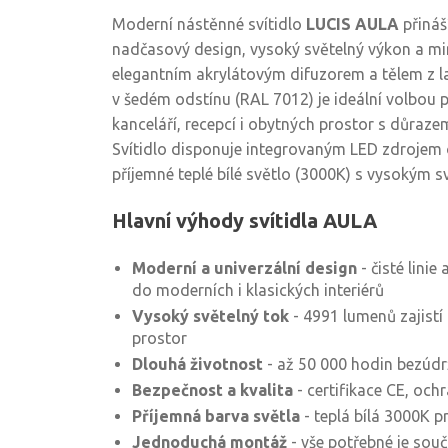
Moderní nástěnné svítidlo
LUCIS AULA
přináš
nadčasový design, vysoký světelný výkon a m
elegantním akrylátovým difuzorem a tělem z 
v šedém odstínu (RAL 7012) je ideální volbou 
kanceláří, recepcí i obytných prostor s důrazem
Svítidlo disponuje integrovaným LED zdrojem 
příjemné teplé bílé světlo (3000K) s vysokým 
Hlavní výhody svítidla AULA
Moderní a univerzální design
- čisté linie
do moderních i klasických interiérů
Vysoký světelný tok
- 4991 lumenů zajistí
prostor
Dlouhá životnost
- až 50 000 hodin bezúd
Bezpečnost a kvalita
- certifikace CE, och
Příjemná barva světla
- teplá bílá 3000K 
Jednoduchá montáž
- vše potřebné je souč