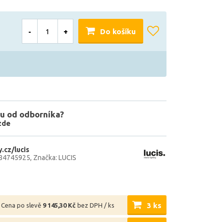
-
+
Do košíku
u od odborníka?
zde
.cz/lucis
584745925
Značka: LUCIS
3 ks
Cena po slevě
9 145,30 Kč
bez DPH / ks