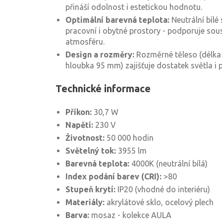
přináší odolnost i estetickou hodnotu.
Optimální barevná teplota:
Neutrální bílé 
pracovní i obytné prostory - podporuje sou
atmosféru.
Design a rozměry:
Rozměrné těleso (délka
hloubka 95 mm) zajišťuje dostatek světla i p
Technické informace
Příkon:
30,7 W
Napětí:
230 V
Životnost:
50 000 hodin
Světelný tok:
3955 lm
Barevná teplota:
4000K (neutrální bílá)
Index podání barev (CRI):
>80
Stupeň krytí:
IP20 (vhodné do interiéru)
Materiály:
akrylátové sklo, ocelový plech
Barva:
mosaz - kolekce AULA