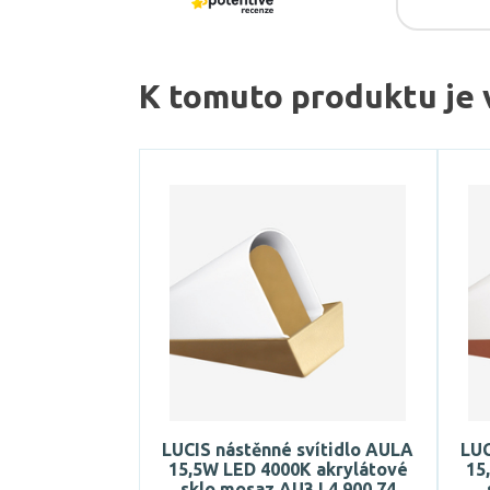
K tomuto produktu je 
LUCIS nástěnné svítidlo AULA
LUC
15,5W LED 4000K akrylátové
15
sklo mosaz AU3.L4.900.74