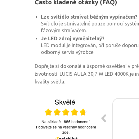
Často kladené otázky (FAQ)
Lze svítidlo stmívat běžným vypínačem?
Svítidlo je stmívatelné pouze pomocí systé
fázovým stmívačem.
Je LED zdroj vyměnitelný?
LED modul je integrován, při poruše doporu
odborný servis výrobce.
Dopřejte si dokonalé a úsporné osvětlení v p
životností. LUCIS AULA 30,7 W LED 4000K je in
kvality světla.