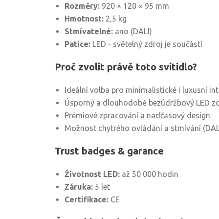
Rozměry:
920 × 120 × 95 mm
Hmotnost:
2,5 kg
Stmívatelné:
ano (DALI)
Patice:
LED - světelný zdroj je součástí
Proč zvolit právě toto svítidlo?
Ideální volba pro minimalistické i luxusní int
Úsporný a dlouhodobě bezúdržbový LED zd
Prémiové zpracování a nadčasový design
Možnost chytrého ovládání a stmívání (DAL
Trust badges & garance
Životnost LED:
až 50 000 hodin
Záruka:
5 let
Certifikace:
CE