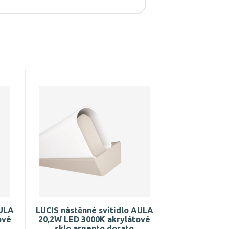
AULA
LUCIS nástěnné svítidlo AULA
ové
20,2W LED 3000K akrylátové
sklo argento dorato