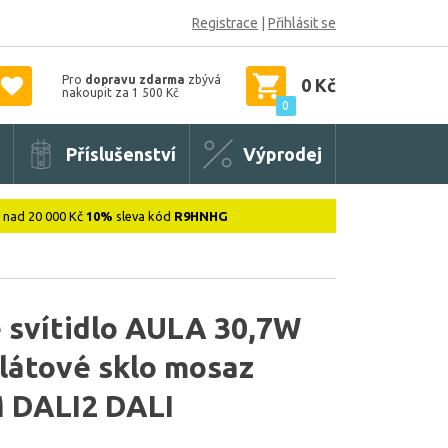
Registrace
|
Přihlásit se
Pro
dopravu zdarma
zbývá
0 Kč
nakoupit za 1 500 Kč
0
Příslušenství
Výprodej
: nad 20 000 Kč
10%
sleva kód
R9HNHG
 svítidlo AULA 30,7W
látové sklo mosaz
 DALI2 DALI