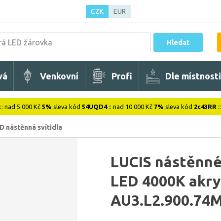
CZK
EUR
Hledat
vá
Venkovní
Profi
Dle místnosti
:: nad 5 000 Kč
5%
sleva kód
54UQD4
:: nad 10 000 Kč
7%
sleva kód
2c43RR
:
D nástěnná svítidla
LUCIS nástěnné
LED 4000K akry
AU3.L2.900.74M