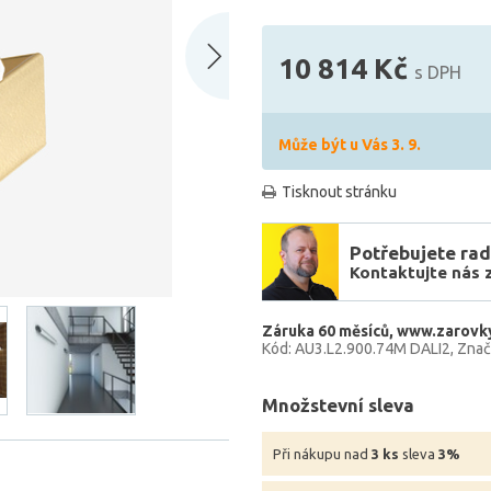
10 814 Kč
s DPH
Může být u Vás 3. 9.
Tisknout stránku
Potřebujete rad
Kontaktujte nás 
Záruka 60 měsíců
www.zarovky
Kód: AU3.L2.900.74M DALI2
Znač
Množstevní sleva
Při nákupu nad
3 ks
sleva
3%