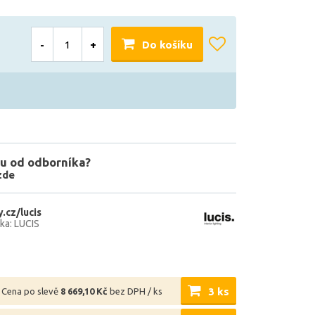
-
+
Do košíku
u od odborníka?
zde
.cz/lucis
ka: LUCIS
3 ks
Cena po slevě
8 669,10 Kč
bez DPH / ks