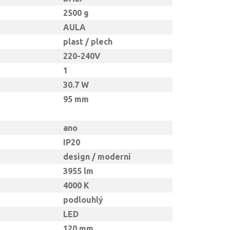
2500 g
AULA
plast / plech
220-240V
1
30.7 W
95 mm
ano
IP20
design / moderní
3955 lm
4000 K
podlouhlý
LED
120 mm