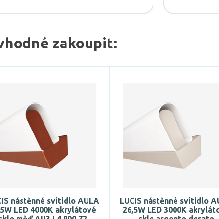
vhodné zakoupit:
IS nástěnné svítidlo AULA
LUCIS nástěnné svítidlo 
,5W LED 4000K akrylátové
26,5W LED 3000K akrylát
sklo měď AU3.L4.900.72
sklo argento dorato