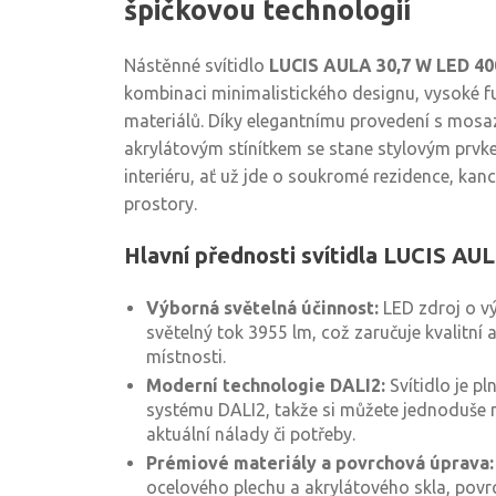
špičkovou technologií
Nástěnné svítidlo
LUCIS AULA 30,7 W LED 4
kombinaci minimalistického designu, vysoké f
materiálů. Díky elegantnímu provedení s mos
akrylátovým stínítkem se stane stylovým pr
interiéru, ať už jde o soukromé rezidence, kan
prostory.
Hlavní přednosti svítidla LUCIS AU
Výborná světelná účinnost:
LED zdroj o vý
světelný tok 3955 lm, což zaručuje kvalitní
místnosti.
Moderní technologie DALI2:
Svítidlo je p
systému DALI2, takže si můžete jednoduše na
aktuální nálady či potřeby.
Prémiové materiály a povrchová úprava:
ocelového plechu a akrylátového skla, povrc