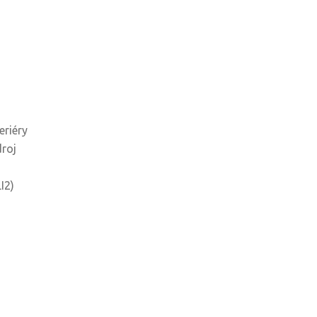
eriéry
roj
I2)