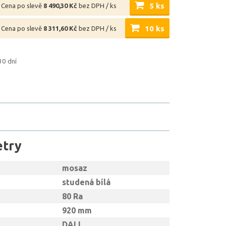
5 ks
Cena po slevě
8 490,30 Kč
bez DPH / ks
10 ks
Cena po slevě
8 311,60 Kč
bez DPH / ks
30 dní
etry
mosaz
studená bílá
80 Ra
920 mm
DALI