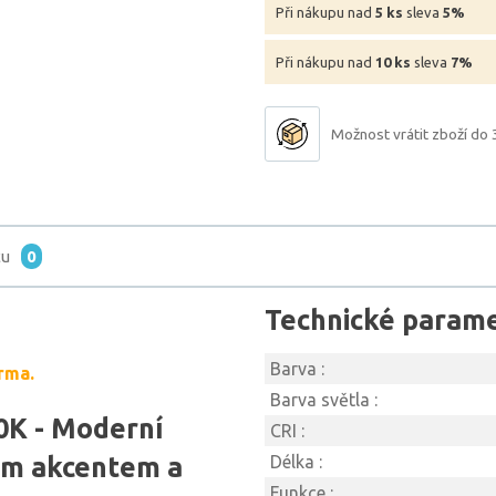
Při nákupu nad
5 ks
sleva
5%
Při nákupu nad
10 ks
sleva
7%
Možnost vrátit zboží do 
tu
0
Technické param
Barva :
rma.
Barva světla :
0K - Moderní
CRI :
ým akcentem a
Délka :
Funkce :