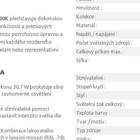
Hmotnost :
Kolekce :
000K
představuje dokonalou
Materiál :
unkčnosti a prémiových
aznou povrchovou úpravou a
Napětí / napájení :
vkem každého moderního
Počet světelných zdrojů :
celáře nebo reprezentativní
Celkový příkon max. :
Šířka :
LA
Stmívatelné :
Stupeň krytí :
konu 30,7 W poskytuje silný
 a rovnoměrné osvětlení
Styl :
Světelný tok celkový :
lně stmívatelné pomocí
Teplota barvy :
stavit intenzitu světla dle
Tvar / motiv :
Typ zdroje :
Kombinace lakovaného
h v luxusní mosazi (RAL .74),
Výška :