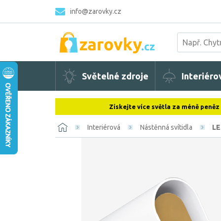
info@zarovky.cz
Světelné zdroje
Interiéro
Získejte více světla za méně peněz
Interiérová
Nástěnná svítidla
LE