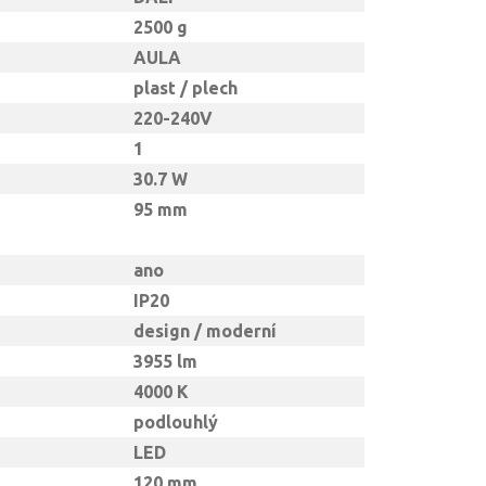
2500 g
AULA
plast / plech
220-240V
1
30.7 W
95 mm
ano
IP20
design / moderní
3955 lm
4000 K
podlouhlý
LED
120 mm