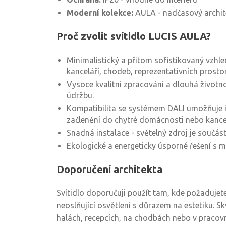
Moderní kolekce:
AULA - nadčasový archite
Proč zvolit svítidlo LUCIS AULA?
Minimalistický a přitom sofistikovaný vzhle
kanceláří, chodeb, reprezentativních prostor
Vysoce kvalitní zpracování a dlouhá životn
údržbu.
Kompatibilita se systémem DALI umožňuje in
začlenění do chytré domácnosti nebo kance
Snadná instalace - světelný zdroj je součástí
Ekologické a energeticky úsporné řešení s
Doporučení architekta
Svítidlo doporučuji použít tam, kde požaduje
neoslňující osvětlení s důrazem na estetiku. S
halách, recepcích, na chodbách nebo v pracov