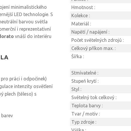
ojení minimalistického
Hmotnost :
rnější LED technologie. S
Kolekce :
eutrální barvou světla
Materiál :
merční i reprezentativní
Napětí / napájení :
dorato
vnáší do interiéru
Počet světelných zdrojů :
Celkový příkon max. :
ULA
Šířka :
Stmívatelné :
 pro práci i odpočinek)
Stupeň krytí :
ulace intenzity osvětlení
Styl :
ý plech (těleso) s
Světelný tok celkový :
Teplota barvy :
Tvar / motiv :
 barev
Typ zdroje :
Výška :