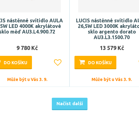
IS nástěnné svítidlo AULA
LUCIS nástěnné svítidlo 
,5W LED 4000K akrylátové
26,5W LED 3000K akrylát
sklo měď AU3.L4.900.72
sklo argento dorato
AU3.L3.1500.70
9 780 Kč
13 579 Kč
DO KOŠÍKU
DO KOŠÍKU
Může být u Vás 3. 9.
Může být u Vás 3. 9.
Načíst další