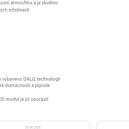
xusní atmosféru a je skvělou
vých odstínech.
je vybaveno DALI2 technologií
tré domácnosti a plynule
D modul je již součástí