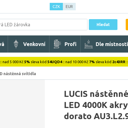
CZK
EUR
Hledat
vá
Venkovní
Profi
Dle místnosti
:: nad 5 000 Kč
5%
sleva kód
54UQD4
:: nad 10 000 Kč
7%
sleva kód
2c43RR
:
D nástěnná svítidla
LUCIS nástěnné
LED 4000K akry
dorato AU3.L2.