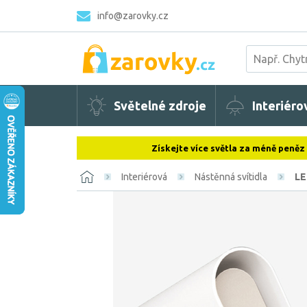
info@zarovky.cz
Světelné zdroje
Interiéro
Získejte více světla za méně peněz
Interiérová
Nástěnná svítidla
LE