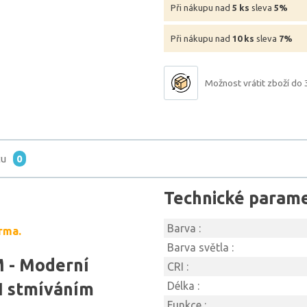
Při nákupu nad
5 ks
sleva
5%
Při nákupu nad
10 ks
sleva
7%
Možnost vrátit zboží do 
tu
0
Technické param
Barva :
rma.
Barva světla :
 - Moderní
CRI :
LI stmíváním
Délka :
Funkce :