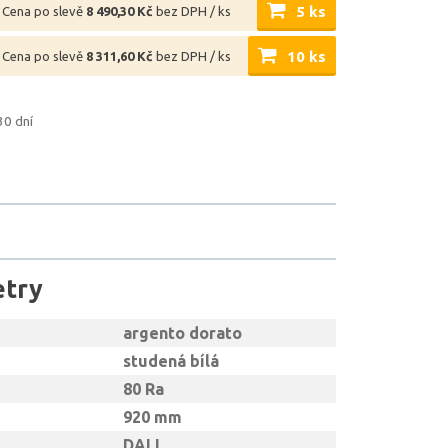
5 ks
Cena po slevě
8 490,30 Kč
bez DPH / ks
10 ks
Cena po slevě
8 311,60 Kč
bez DPH / ks
30 dní
etry
argento dorato
studená bílá
80 Ra
920 mm
DALI