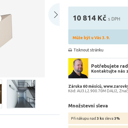
10 814 Kč
s DPH
Může být u Vás 3. 9.
Tisknout stránku
Potřebujete rad
Kontaktujte nás 
Záruka 60 měsíců
www.zarovky
Kód: AU3.L2.900.70M DALI2
Znač
Množstevní sleva
Při nákupu nad
3 ks
sleva
3%