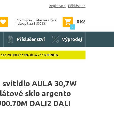
Registrace
|
Přihlásit se
Pro
dopravu zdarma
zbývá
0 Kč
nakoupit za 1 500 Kč
0
Příslušenství
Výprodej
: nad 20 000 Kč
10%
sleva kód
R9HNHG
 svítidlo AULA 30,7W
látové sklo argento
900.70M DALI2 DALI