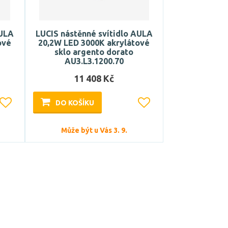
AULA
LUCIS nástěnné svítidlo AULA
ové
20,2W LED 3000K akrylátové
sklo argento dorato
AU3.L3.1200.70
11 408 Kč
DO KOŠÍKU
Může být u Vás 3. 9.