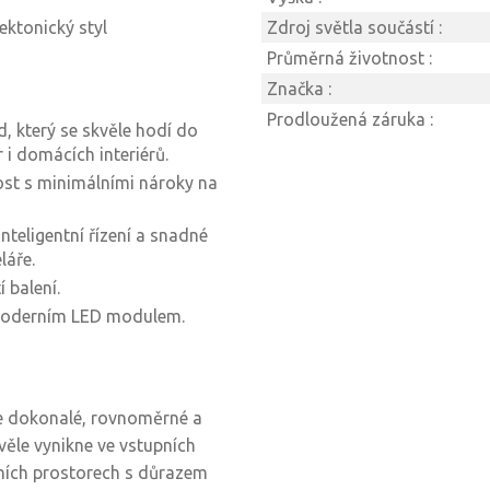
ktonický styl
Zdroj světla součástí :
Průměrná životnost :
Značka :
Prodloužená záruka :
d, který se skvěle hodí do
 i domácích interiérů.
ost s minimálními nároky na
teligentní řízení a snadné
láře.
 balení.
 moderním LED modulem.
te dokonalé, rovnoměrné a
kvěle vynikne ve vstupních
ních prostorech s důrazem