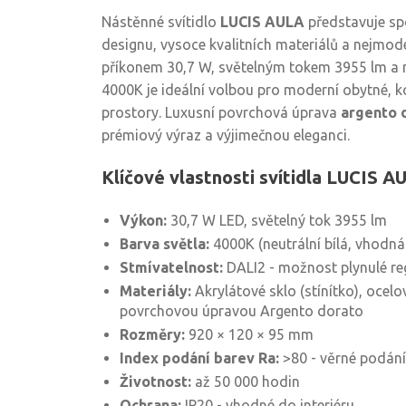
Nástěnné svítidlo
LUCIS AULA
představuje sp
designu, vysoce kvalitních materiálů a nejmode
příkonem 30,7 W, světelným tokem 3955 lm a n
4000K je ideální volbou pro moderní obytné, ko
prostory. Luxusní povrchová úprava
argento 
prémiový výraz a výjimečnou eleganci.
Klíčové vlastnosti svítidla LUCIS A
Výkon:
30,7 W LED, světelný tok 3955 lm
Barva světla:
4000K (neutrální bílá, vhodná
Stmívatelnost:
DALI2 - možnost plynulé reg
Materiály:
Akrylátové sklo (stínítko), ocelov
povrchovou úpravou Argento dorato
Rozměry:
920 × 120 × 95 mm
Index podání barev Ra:
>80 - věrné podání
Životnost:
až 50 000 hodin
Ochrana:
IP20 - vhodné do interiéru