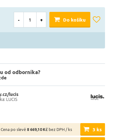
-
+
Do košíku
u od odborníka?
zde
.cz/lucis
ka: LUCIS
3 ks
Cena po slevě
8 669,10 Kč
bez DPH / ks