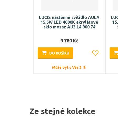
LUCIS nástěnné svítidlo AULA
LUC
15,5W LED 4000K akrylátové
15
sklo mosaz AU3.L4.900.74
9 780 Kč
DO KOŠÍKU
Může být u Vás 3. 9.
Ze stejné kolekce