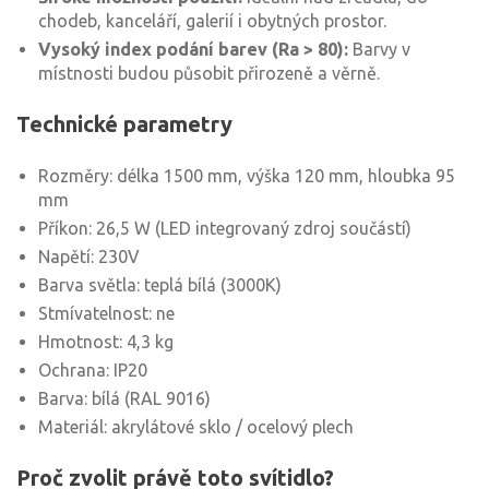
chodeb, kanceláří, galerií i obytných prostor.
Vysoký index podání barev (Ra > 80):
Barvy v
místnosti budou působit přirozeně a věrně.
Technické parametry
Rozměry: délka 1500 mm, výška 120 mm, hloubka 95
mm
Příkon: 26,5 W (LED integrovaný zdroj součástí)
Napětí: 230V
Barva světla: teplá bílá (3000K)
Stmívatelnost: ne
Hmotnost: 4,3 kg
Ochrana: IP20
Barva: bílá (RAL 9016)
Materiál: akrylátové sklo / ocelový plech
Proč zvolit právě toto svítidlo?