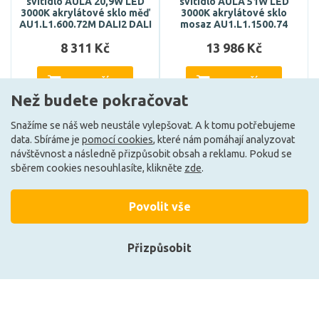
svítidlo AULA 20,9W LED
svítidlo AULA 51W LED
3000K akrylátové sklo měď
3000K akrylátové sklo
AU1.L1.600.72M DALI2 DALI
mosaz AU1.L1.1500.74
8 311 Kč
13 986 Kč
DO KOŠÍKU
DO KOŠÍKU
Než budete pokračovat
Snažíme se náš web neustále vylepšovat. A k tomu potřebujeme
data. Sbíráme je
pomocí cookies
, které nám pomáhají analyzovat
Může být u Vás 4. 9.
Může být u Vás 4. 9.
návštěvnost a následně přizpůsobit obsah a reklamu. Pokud se
sběrem cookies nesouhlasíte, klikněte
zde
.
Načíst další
Povolit vše
Přizpůsobit
Ze stejné kolekce
Přihlásit se