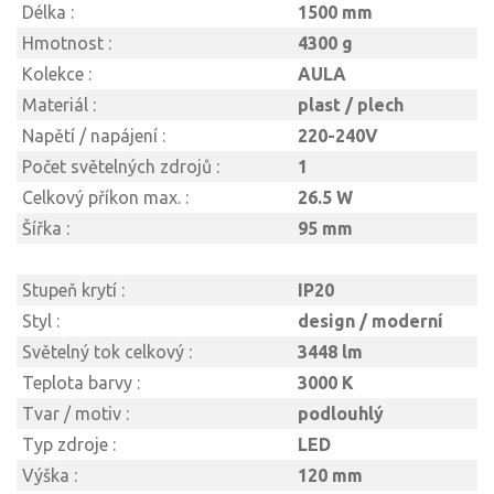
Délka :
1500 mm
Hmotnost :
4300 g
Kolekce :
AULA
Materiál :
plast / plech
Napětí / napájení :
220-240V
Počet světelných zdrojů :
1
Celkový příkon max. :
26.5 W
Šířka :
95 mm
Stupeň krytí :
IP20
Styl :
design / moderní
Světelný tok celkový :
3448 lm
Teplota barvy :
3000 K
Tvar / motiv :
podlouhlý
Typ zdroje :
LED
Výška :
120 mm