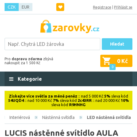
CZK
EUR
Registrace
|
Přihlásit se
Hledat
Pro
dopravu zdarma
zbývá
0 Kč
nakoupit za 1 500 Kč
0
Kategorie
Získejte více světla za méně peněz
:: nad 5 000 Kč
5%
sleva kód
54UQD4
:: nad 10 000 Kč
7%
sleva kód
2c43RR
:: nad 20 000 Kč
10%
sleva kód
R9HNHG
Interiérová
Nástěnná svítidla
LED nástěnná svítidla
LUCIS nástěnné svítidlo AULA