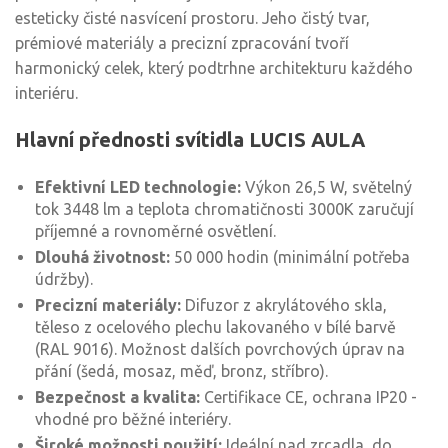
esteticky čisté nasvícení prostoru. Jeho čistý tvar,
prémiové materiály a precizní zpracování tvoří
harmonický celek, který podtrhne architekturu každého
interiéru.
Hlavní přednosti svítidla LUCIS AULA
Efektivní LED technologie:
Výkon 26,5 W, světelný
tok 3448 lm a teplota chromatičnosti 3000K zaručují
příjemné a rovnoměrné osvětlení.
Dlouhá životnost:
50 000 hodin (minimální potřeba
údržby).
Precizní materiály:
Difuzor z akrylátového skla,
těleso z ocelového plechu lakovaného v bílé barvě
(RAL 9016). Možnost dalších povrchových úprav na
přání (šedá, mosaz, měď, bronz, stříbro).
Bezpečnost a kvalita:
Certifikace CE, ochrana IP20 -
vhodné pro běžné interiéry.
Široké možnosti použití:
Ideální nad zrcadla, do