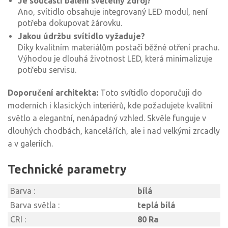
Je součástí balení světelný zdroj?
Ano, svítidlo obsahuje integrovaný LED modul, není
potřeba dokupovat žárovku.
Jakou údržbu svítidlo vyžaduje?
Díky kvalitním materiálům postačí běžné otření prachu.
Výhodou je dlouhá životnost LED, která minimalizuje
potřebu servisu.
Doporučení architekta:
Toto svítidlo doporučuji do
moderních i klasických interiérů, kde požadujete kvalitní
světlo a elegantní, nenápadný vzhled. Skvěle funguje v
dlouhých chodbách, kancelářích, ale i nad velkými zrcadly
a v galeriích.
Technické parametry
Barva :
bílá
Barva světla :
teplá bílá
CRI :
80 Ra