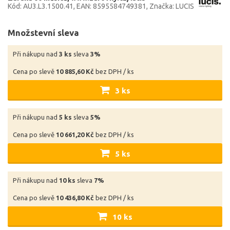
Kód: AU3.L3.1500.41
EAN: 8595584749381
Značka: LUCIS
Množstevní sleva
Při nákupu nad
3 ks
sleva
3%
Cena po slevě
10 885,60 Kč
bez DPH / ks
3 ks
Při nákupu nad
5 ks
sleva
5%
Cena po slevě
10 661,20 Kč
bez DPH / ks
5 ks
Při nákupu nad
10 ks
sleva
7%
Cena po slevě
10 436,80 Kč
bez DPH / ks
10 ks