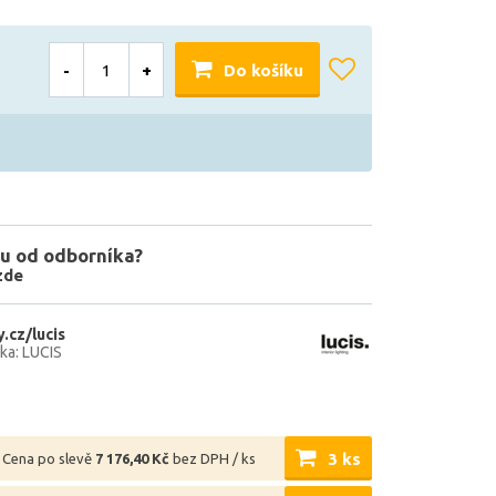
-
+
Do košíku
u od odborníka?
zde
.cz/lucis
ka: LUCIS
3 ks
Cena po slevě
7 176,40 Kč
bez DPH / ks