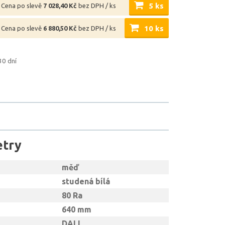
5 ks
Cena po slevě
7 028,40 Kč
bez DPH / ks
10 ks
Cena po slevě
6 880,50 Kč
bez DPH / ks
30 dní
etry
měď
studená bílá
80 Ra
640 mm
DALI