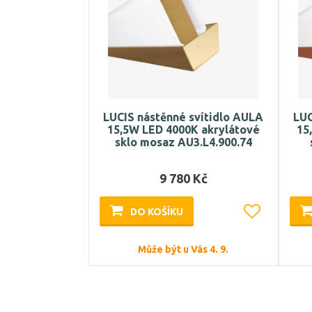
LUCIS nástěnné svítidlo AULA
LUC
15,5W LED 4000K akrylátové
15
sklo mosaz AU3.L4.900.74
9 780 Kč
DO KOŠÍKU
Může být u Vás 4. 9.