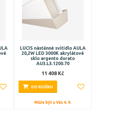
AULA
LUCIS nástěnné svítidlo AULA
ové
20,2W LED 3000K akrylátové
sklo argento dorato
AU3.L3.1200.70
11 408 Kč
DO KOŠÍKU
Může být u Vás 4. 9.