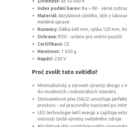
Životnost:
až 50 000 h
Index podání barev:
Ra > 80 - věrné zobra
Materiál:
Akrylátové stínítko, tělo z lakov
měděné úpravě
Rozměry:
Délka 640 mm, výška 120 mm, h
Ochrana:
IP20 - určeno pro vnitřní použití
Certifikace:
CE
Hmotnost:
1 650 g
Napětí:
230 V
Proč zvolit toto svítidlo?
Minimalistický a zároveň výrazný design 
do moderních i industriálních interiérů.
Stmívatelnost přes DALI2 umožňuje perfekt
prostoru - od pracovního nasvícení po intimn
LED technologie šetří energii a zajišťuje e
nutnosti časté výměny světelného zdroje.
Akrylátové sklo rozptyluje světlo rovnoměrn