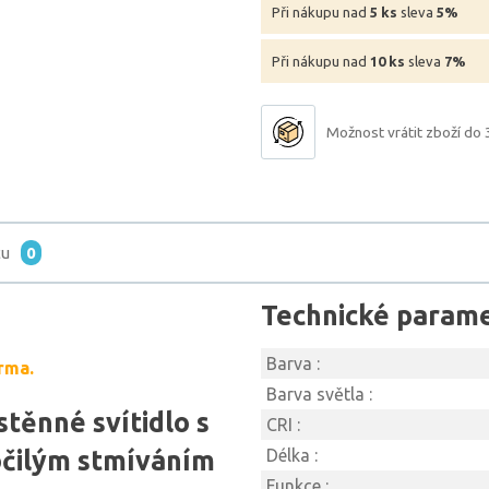
Při nákupu nad
5 ks
sleva
5%
Při nákupu nad
10 ks
sleva
7%
Možnost vrátit zboží do 
tu
0
Technické param
Barva :
rma.
Barva světla :
těnné svítidlo s
CRI :
čilým stmíváním
Délka :
Funkce :