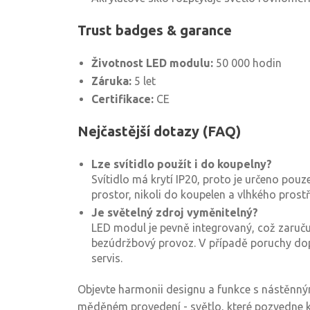
Trust badges & garance
Životnost LED modulu:
50 000 hodin
Záruka:
5 let
Certifikace:
CE
Nejčastější dotazy (FAQ)
Lze svítidlo použít i do koupelny?
Svítidlo má krytí IP20, proto je určeno pouz
prostor, nikoli do koupelen a vlhkého prostř
Je světelný zdroj vyměnitelný?
LED modul je pevně integrovaný, což zaruču
bezúdržbový provoz. V případě poruchy d
servis.
Objevte harmonii designu a funkce s nástěnn
měděném provedení - světlo, které pozvedne ka