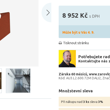
8 952 Kč
s DPH
Může být u Vás 4. 9.
Tisknout stránku
Potřebujete rad
Kontaktujte nás 
Záruka 60 měsíců
www.zarovky
Kód: AU3.L2.600.72M DALI2
Znač
Množstevní sleva
Při nákupu nad
3 ks
sleva
3%