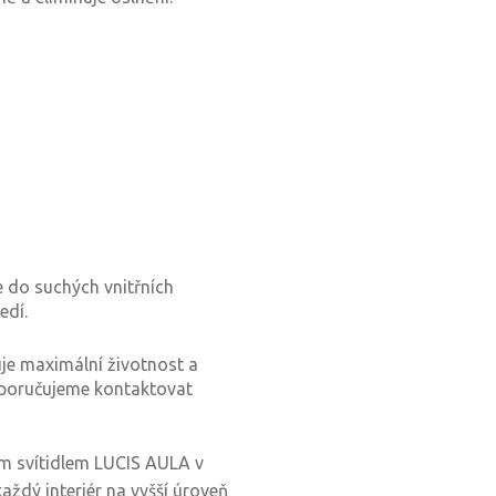
e do suchých vnitřních
edí.
je maximální životnost a
oporučujeme kontaktovat
ým svítidlem LUCIS AULA v
ždý interiér na vyšší úroveň