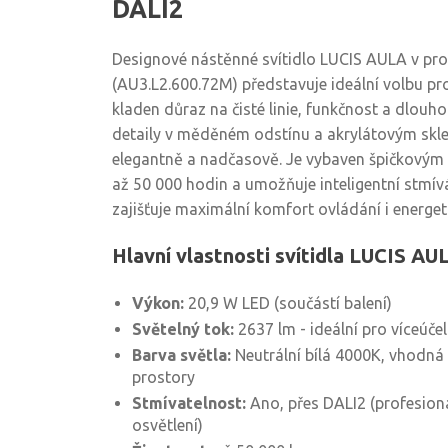
DALI2
Designové nástěnné svítidlo LUCIS AULA v pr
(AU3.L2.600.72M) představuje ideální volbu pro
kladen důraz na čisté linie, funkčnost a dlouh
detaily v měděném odstínu a akrylátovým skl
elegantně a nadčasově. Je vybaven špičkovým
až 50 000 hodin a umožňuje inteligentní stmív
zajišťuje maximální komfort ovládání i energeti
Hlavní vlastnosti svítidla LUCIS AU
Výkon:
20,9 W LED (součástí balení)
Světelný tok:
2637 lm - ideální pro víceúče
Barva světla:
Neutrální bílá 4000K, vhodná 
prostory
Stmívatelnost:
Ano, přes DALI2 (profesionáln
osvětlení)