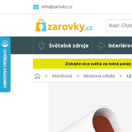
info@zarovky.cz
Světelné zdroje
Interiéro
Získejte více světla za méně peněz
Interiérová
Nástěnná svítidla
LE