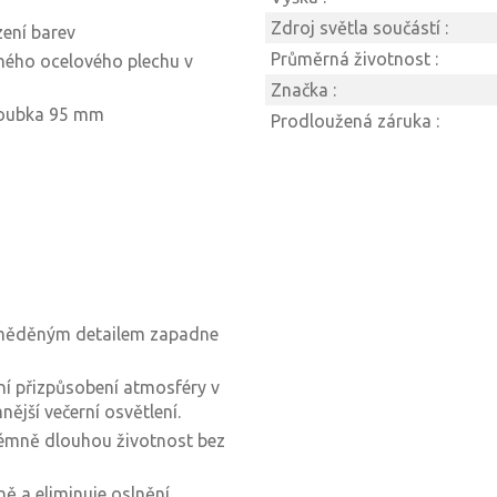
Zdroj světla součástí :
zení barev
Průměrná životnost :
aného ocelového plechu v
Značka :
loubka 95 mm
Prodloužená záruka :
s měděným detailem zapadne
ní přizpůsobení atmosféry v
ější večerní osvětlení.
xtrémně dlouhou životnost bez
ě a eliminuje oslnění.