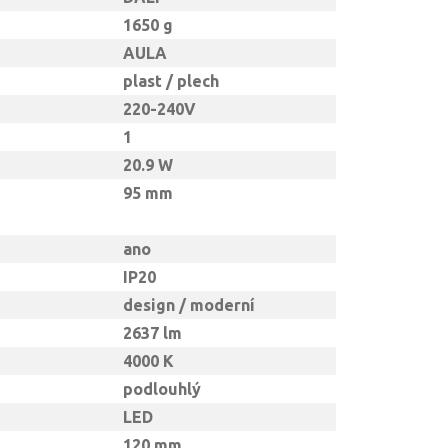
1650 g
AULA
plast / plech
220-240V
1
20.9 W
95 mm
ano
IP20
design / moderní
2637 lm
4000 K
podlouhlý
LED
120 mm