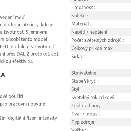
Hmotnost :
Kolekce :
ovedení měď
Materiál :
 moderní interiéry, kde je
ou životnost. S jemnými
Napětí / napájení :
em působí tento model
Počet světelných zdrojů :
 LED modulem s životností
Celkový příkon max. :
ání přes DALI2 protokol, což
Šířka :
ckou efektivitu.
Stmívatelné :
LA
Stupeň krytí :
Styl :
lové použití
Světelný tok celkový :
pro pracovní i obytné
Teplota barvy :
Tvar / motiv :
í digitální řízení intenzity
Typ zdroje :
Výška :