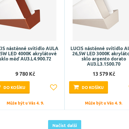
IS nástěnné svítidlo AULA
LUCIS nástěnné svítidlo 
,5W LED 4000K akrylátové
26,5W LED 3000K akrylát
sklo měď AU3.L4.900.72
sklo argento dorato
AU3.L3.1500.70
9 780 Kč
13 579 Kč
DO KOŠÍKU
DO KOŠÍKU
Může být u Vás 4. 9.
Může být u Vás 4. 9.
Načíst další