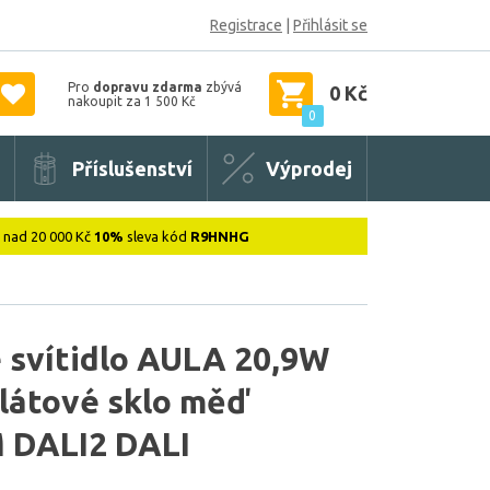
Registrace
|
Přihlásit se
Pro
dopravu zdarma
zbývá
0 Kč
nakoupit za 1 500 Kč
0
Příslušenství
Výprodej
: nad 20 000 Kč
10%
sleva kód
R9HNHG
 svítidlo AULA 20,9W
látové sklo měď
 DALI2 DALI