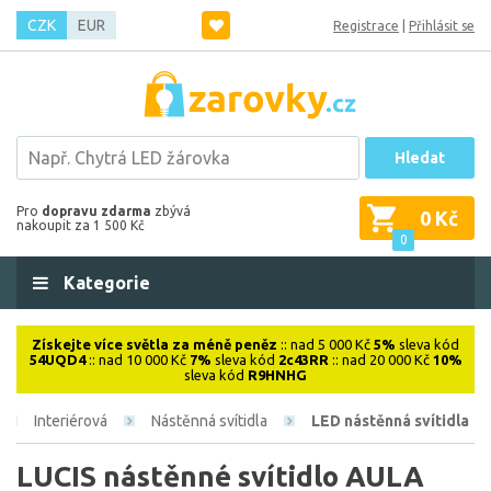
CZK
EUR
Registrace
|
Přihlásit se
Hledat
Pro
dopravu zdarma
zbývá
0 Kč
nakoupit za 1 500 Kč
0
Kategorie
Získejte více světla za méně peněz
:: nad 5 000 Kč
5%
sleva kód
54UQD4
:: nad 10 000 Kč
7%
sleva kód
2c43RR
:: nad 20 000 Kč
10%
sleva kód
R9HNHG
Interiérová
Nástěnná svítidla
LED nástěnná svítidla
LUCIS nástěnné svítidlo AULA