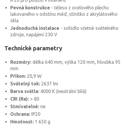
IP20 pro použití v interiéru
Pevná konstrukce
- těleso z ocelového plechu
lakovaného v odstínu měď, stínítko z akrylátového
skla
Jednoduchá instalace
- svítidlo včetně světelného
zdroje, napájení 230 V
Technické parametry
Rozměry:
délka 640 mm, výška 120 mm, hloubka 95
mm
Příkon:
20,9 W
Světelný tok:
2637 lm
Barva světla:
4000 K (neutrální bílá)
CRI (Ra):
> 80
Stmívatelné:
ne
Ochrana:
IP20
Hmotnost:
1 650 g