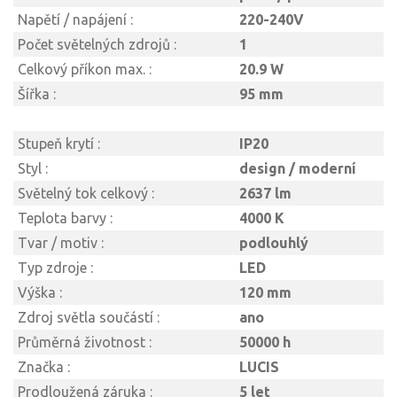
Napětí / napájení :
220-240V
Počet světelných zdrojů :
1
Celkový příkon max. :
20.9 W
Šířka :
95 mm
Stupeň krytí :
IP20
Styl :
design / moderní
Světelný tok celkový :
2637 lm
Teplota barvy :
4000 K
Tvar / motiv :
podlouhlý
Typ zdroje :
LED
Výška :
120 mm
Zdroj světla součástí :
ano
Průměrná životnost :
50000 h
Značka :
LUCIS
Prodloužená záruka :
5 let