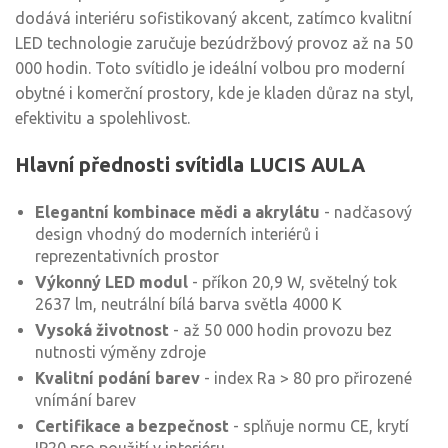
dodává interiéru sofistikovaný akcent, zatímco kvalitní
LED technologie zaručuje bezúdržbový provoz až na 50
000 hodin. Toto svítidlo je ideální volbou pro moderní
obytné i komerční prostory, kde je kladen důraz na styl,
efektivitu a spolehlivost.
Hlavní přednosti svítidla LUCIS AULA
Elegantní kombinace mědi a akrylátu
- nadčasový
design vhodný do moderních interiérů i
reprezentativních prostor
Výkonný LED modul
- příkon 20,9 W, světelný tok
2637 lm, neutrální bílá barva světla 4000 K
Vysoká životnost
- až 50 000 hodin provozu bez
nutnosti výměny zdroje
Kvalitní podání barev
- index Ra > 80 pro přirozené
vnímání barev
Certifikace a bezpečnost
- splňuje normu CE, krytí