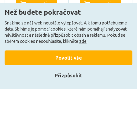
DO KOŠÍKU
DO KOŠÍKU
Než budete pokračovat
Snažíme se náš web neustále vylepšovat. A k tomu potřebujeme
data. Sbíráme je
pomocí cookies
, které nám pomáhají analyzovat
Může být u Vás 3. 9.
Může být u Vás 3. 9.
návštěvnost a následně přizpůsobit obsah a reklamu. Pokud se
sběrem cookies nesouhlasíte, klikněte
zde
.
Načíst další
Povolit vše
Přizpůsobit
Ze stejné kolekce
Přihlásit se
Registrace