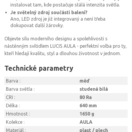
instalovat tam, kde postačuje stálá intenzita světla.
Je světelný zdroj součástí balení?
Ano, LED zdroj je již integrovaný a není třeba
dokupovat další žárovky.
Objevte sílu moderního designu a spolehlivosti s
nástěnným svítidlem LUCIS AULA - perfektní volba pro ty,
kteří hledají kvalitu, styl a dlouhou životnost v jednom.
Technické parametry
Barva :
měď
Barva světla :
studená bílá
CRI :
80 Ra
Délka :
640 mm
Hmotnost :
1650 g
Kolekce :
AULA
Materiál :
plast / plech