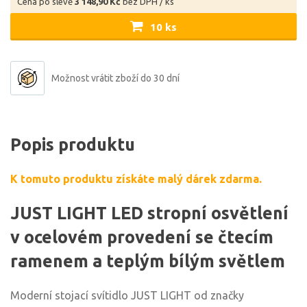
Cena po slevě
3 148,90 Kč
bez DPH / ks
10 ks
Možnost vrátit zboží do 30 dní
Popis produktu
K tomuto produktu získáte malý dárek zdarma.
JUST LIGHT LED stropní osvětlení
v ocelovém provedení se čtecím
ramenem a teplým bílým světlem
Moderní stojací svítidlo JUST LIGHT od značky