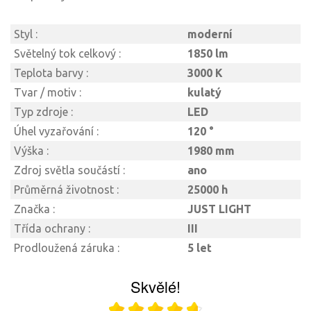
Styl :
moderní
Světelný tok celkový :
1850 lm
Teplota barvy :
3000 K
Tvar / motiv :
kulatý
Typ zdroje :
LED
Úhel vyzařování :
120 °
Výška :
1980 mm
Zdroj světla součástí :
ano
Průměrná životnost :
25000 h
Značka :
JUST LIGHT
Třída ochrany :
III
Prodloužená záruka :
5 let