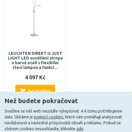
LEUCHTEN DIREKT is JUST
LIGHT LED osvětlení stropu
v barvě oceli s flexibilní
čtecí lampou a funkcí…
4 097 Kč
DO KOŠÍKU
Než budete pokračovat
Snažíme se náš web neustále vylepšovat. A k tomu potřebujeme
Může být u Vás 18. 8.
data. Sbíráme je
pomocí cookies
, které nám pomáhají analyzovat
návštěvnost a následně přizpůsobit obsah a reklamu. Pokud se
sběrem cookies nesouhlasíte, klikněte
zde
.