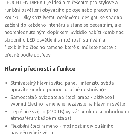
LEUCHTEN DIREKT je ideálním řešením pro stylové a
funkční osvětlení obývacího pokoje nebo pracovního
koutku. Díky střízlivému ocelovému designu se snadno
začlení do každého interiéru a stane se decentním, ale
nepřehlédnutelným doplňkem. Svítidlo nabízí kombinaci
stropního LED osvětlení s možností stmívání a
flexibilního čtecího ramene, které si můžete nastavit
přesně podle potřeby.
Hlavní přednosti a funkce
Stmívatelný hlavní svíticí panel - intenzitu světla
upravíte snadno pomocí otočného stmívače
Samostatně ovladatelná čtecí lampa - aktivace i
vypnutí čtecího ramene je nezávislé na hlavním světle
Teplé bílé světlo (2700 K) vytváří útulnou a pohodovou
atmosféru v každé místnosti
Flexibilní čtecí rameno - možnost individuálního
nasměrování světla