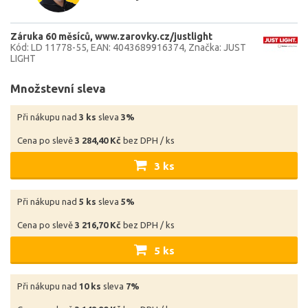
Záruka 60 měsíců
www.zarovky.cz/justlight
Kód: LD 11778-55
EAN: 4043689916374
Značka: JUST
LIGHT
Množstevní sleva
Při nákupu nad
3 ks
sleva
3%
Cena po slevě
3 284,40 Kč
bez DPH / ks
3 ks
Při nákupu nad
5 ks
sleva
5%
Cena po slevě
3 216,70 Kč
bez DPH / ks
5 ks
Při nákupu nad
10 ks
sleva
7%