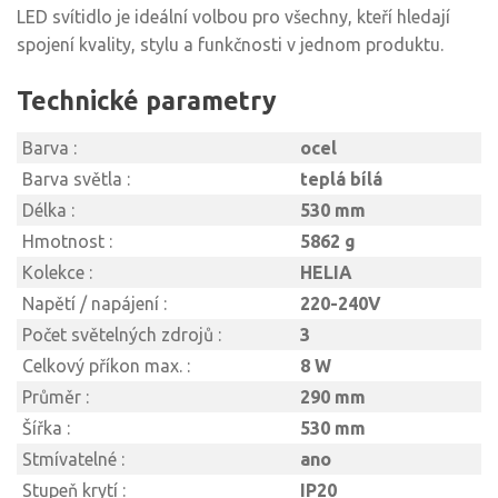
LED svítidlo je ideální volbou pro všechny, kteří hledají
spojení kvality, stylu a funkčnosti v jednom produktu.
Technické parametry
Barva :
ocel
Barva světla :
teplá bílá
Délka :
530 mm
Hmotnost :
5862 g
Kolekce :
HELIA
Napětí / napájení :
220-240V
Počet světelných zdrojů :
3
Celkový příkon max. :
8 W
Průměr :
290 mm
Šířka :
530 mm
Stmívatelné :
ano
Stupeň krytí :
IP20