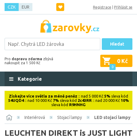
CZK
EUR
Registrace
|
Přihlásit se
Hledat
Pro
dopravu zdarma
zbývá
0 Kč
nakoupit za 1 500 Kč
0
Kategorie
Získejte více světla za méně peněz
:: nad 5 000 Kč
5%
sleva kód
54UQD4
:: nad 10 000 Kč
7%
sleva kód
2c43RR
:: nad 20 000 Kč
10%
sleva kód
R9HNHG
Interiérová
Stojací lampy
LED stojací lampy
LEUCHTEN DIREKT is JUST LIGHT