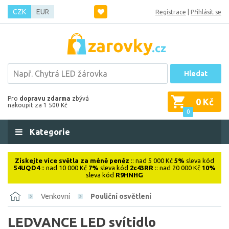
CZK
EUR
Registrace
|
Přihlásit se
Hledat
Pro
dopravu zdarma
zbývá
0 Kč
nakoupit za 1 500 Kč
0
Kategorie
Získejte více světla za méně peněz
:: nad 5 000 Kč
5%
sleva kód
54UQD4
:: nad 10 000 Kč
7%
sleva kód
2c43RR
:: nad 20 000 Kč
10%
sleva kód
R9HNHG
Venkovní
Pouliční osvětlení
LEDVANCE LED svítidlo