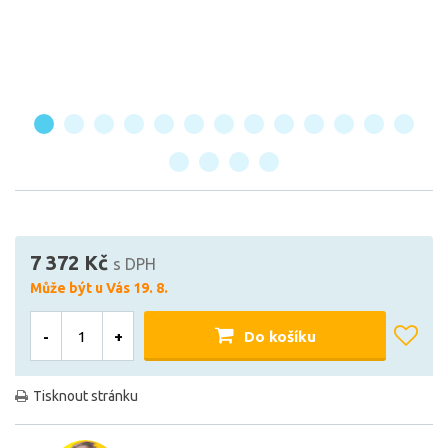
7 372 Kč
s DPH
Může být u Vás 19. 8.
-
+
Do košíku
Tisknout stránku