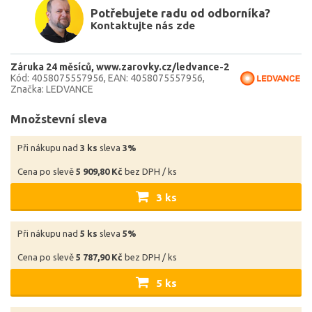
Potřebujete radu od odborníka?
Kontaktujte nás zde
Záruka 24 měsíců
www.zarovky.cz/ledvance-2
Kód: 4058075557956
EAN: 4058075557956
Značka: LEDVANCE
Množstevní sleva
Při nákupu nad
3 ks
sleva
3%
Cena po slevě
5 909,80 Kč
bez DPH / ks
3 ks
Při nákupu nad
5 ks
sleva
5%
Cena po slevě
5 787,90 Kč
bez DPH / ks
5 ks