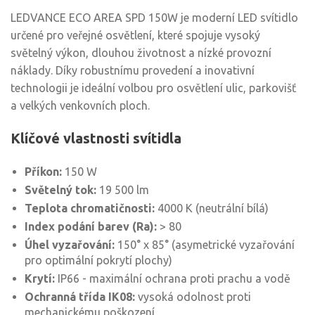
LEDVANCE ECO AREA SPD 150W je moderní LED svítidlo
určené pro veřejné osvětlení, které spojuje vysoký
světelný výkon, dlouhou životnost a nízké provozní
náklady. Díky robustnímu provedení a inovativní
technologii je ideální volbou pro osvětlení ulic, parkovišť
a velkých venkovních ploch.
Klíčové vlastnosti svítidla
Příkon:
150 W
Světelný tok:
19 500 lm
Teplota chromatičnosti:
4000 K (neutrální bílá)
Index podání barev (Ra):
> 80
Úhel vyzařování:
150° x 85° (asymetrické vyzařování
pro optimální pokrytí plochy)
Krytí:
IP66 - maximální ochrana proti prachu a vodě
Ochranná třída IK08:
vysoká odolnost proti
mechanickému poškození