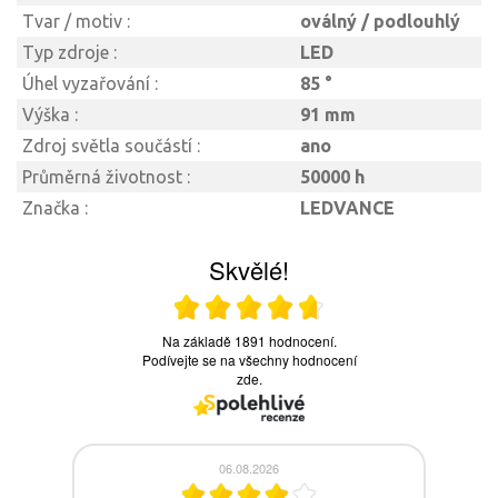
Tvar / motiv :
oválný / podlouhlý
Typ zdroje :
LED
Úhel vyzařování :
85 °
Výška :
91 mm
Zdroj světla součástí :
ano
Průměrná životnost :
50000 h
Značka :
LEDVANCE