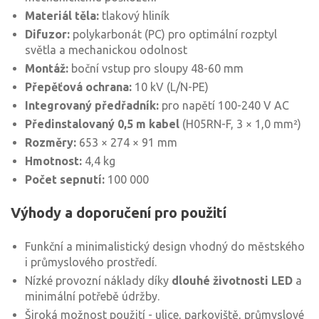
Materiál těla:
tlakový hliník
Difuzor:
polykarbonát (PC) pro optimální rozptyl
světla a mechanickou odolnost
Montáž:
boční vstup pro sloupy 48-60 mm
Přepěťová ochrana:
10 kV (L/N-PE)
Integrovaný předřadník:
pro napětí 100-240 V AC
Předinstalovaný 0,5 m kabel
(H05RN-F, 3 × 1,0 mm²)
Rozměry:
653 × 274 × 91 mm
Hmotnost:
4,4 kg
Počet sepnutí:
100 000
Výhody a doporučení pro použití
Funkční a minimalistický design vhodný do městského
i průmyslového prostředí.
Nízké provozní náklady díky
dlouhé životnosti LED
a
minimální potřebě údržby.
Široká možnost použití - ulice, parkoviště, průmyslové