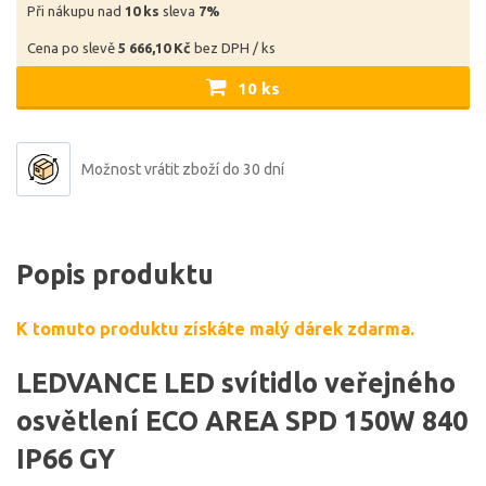
Při nákupu nad
10 ks
sleva
7%
Cena po slevě
5 666,10 Kč
bez DPH / ks
10 ks
Možnost vrátit zboží do 30 dní
Popis produktu
K tomuto produktu získáte malý dárek zdarma.
LEDVANCE LED svítidlo veřejného
osvětlení ECO AREA SPD 150W 840
IP66 GY