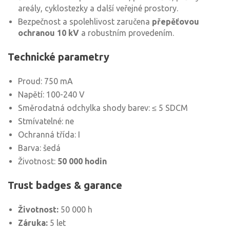
areály, cyklostezky a další veřejné prostory.
Bezpečnost a spolehlivost zaručena
přepěťovou
ochranou 10 kV
a robustním provedením.
Technické parametry
Proud: 750 mA
Napětí: 100-240 V
Směrodatná odchylka shody barev: ≤ 5 SDCM
Stmívatelné: ne
Ochranná třída: I
Barva: šedá
Životnost:
50 000 hodin
Trust badges & garance
Životnost:
50 000 h
Záruka:
5 let