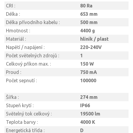
CRI :
80 Ra
Délka :
653 mm
Délka přívodního kabelu :
500 mm
Hmotnost :
4400 g
Materiál :
hliník / plast
Napětí / napájení :
220-240V
Počet světelných zdrojů :
1
Celkový příkon max. :
150 W
Proud :
750 mA
Počet sepnutí :
100000
Šířka :
274 mm
Stupeň krytí :
IP66
Světelný tok celkový :
19500 lm
Teplota barvy :
4000 K
Energetická třída :
D