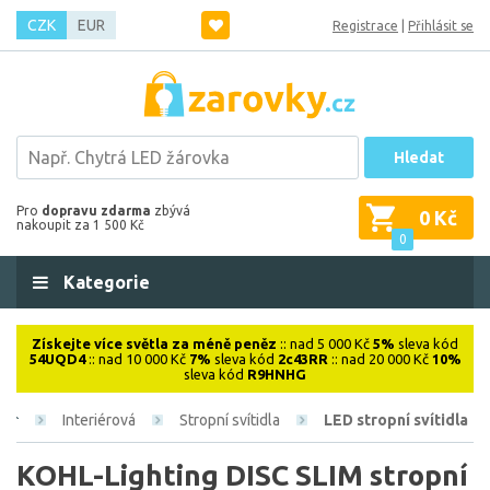
CZK
EUR
Registrace
|
Přihlásit se
Hledat
Pro
dopravu zdarma
zbývá
0 Kč
nakoupit za 1 500 Kč
0
Kategorie
Získejte více světla za méně peněz
:: nad 5 000 Kč
5%
sleva kód
54UQD4
:: nad 10 000 Kč
7%
sleva kód
2c43RR
:: nad 20 000 Kč
10%
sleva kód
R9HNHG
Interiérová
Stropní svítidla
LED stropní svítidla
KOHL-Lighting DISC SLIM stropní