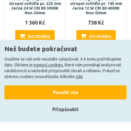
stropní svítidlo pr. 225 mm
stropní svítidlo pr. 145 mm
černá 24 W CRI 80 3000K
černá 12 W CRI 80 4000K
Non-Dimm
Non-Dimm
1 360 Kč
738 Kč
DO KOŠÍKU
DO KOŠÍKU
Než budete pokračovat
Snažíme se náš web neustále vylepšovat. A k tomu potřebujeme
Může být u Vás 31. 8.
Může být u Vás 31. 8.
data. Sbíráme je
pomocí cookies
, které nám pomáhají analyzovat
návštěvnost a následně přizpůsobit obsah a reklamu. Pokud se
sběrem cookies nesouhlasíte, klikněte
zde
.
Načíst další
Povolit vše
Ze stejné kolekce
Přizpůsobit
Přihlásit se