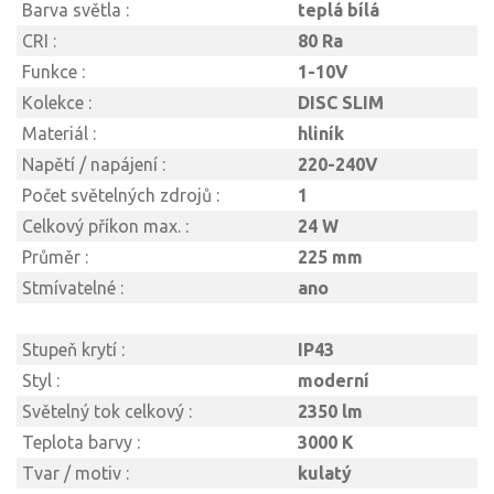
Barva světla :
teplá bílá
CRI :
80 Ra
Funkce :
1-10V
Kolekce :
DISC SLIM
Materiál :
hliník
Napětí / napájení :
220-240V
Počet světelných zdrojů :
1
Celkový příkon max. :
24 W
Průměr :
225 mm
Stmívatelné :
ano
Stupeň krytí :
IP43
Styl :
moderní
Světelný tok celkový :
2350 lm
Teplota barvy :
3000 K
Tvar / motiv :
kulatý