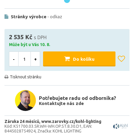
Stránky výrobce
- odkaz
2 535 Kč
s DPH
Může být u Vás 10. 8.
-
+
Do košíku
Tisknout stránku
Potřebujete radu od odborníka?
Kontaktujte nás zde
Záruka 24 měsíců
www.zarovky.cz/kohl-lighting
Kód: K51700.03.SR.WH-WH.OP.ST.8.30.D1
EAN:
8445028754924
Značka: KOHL LIGHTING