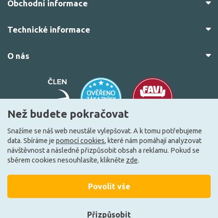
Obchodní informace
Technické informace
O nás
Než budete pokračovat
Snažíme se náš web neustále vylepšovat. A k tomu potřebujeme
data. Sbíráme je
pomocí cookies
, které nám pomáhají analyzovat
© 2010–2026 Všechna práva vyhrazena.
žárovky.cz
návštěvnost a následně přizpůsobit obsah a reklamu. Pokud se
Vytvořilo
FEO.cz
sběrem cookies nesouhlasíte, klikněte
zde
.
Povolit vše
Přizpůsobit