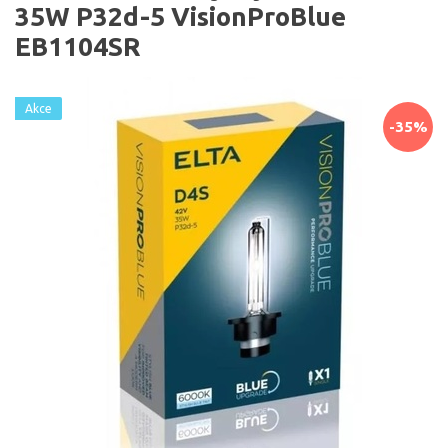
35W P32d-5 VisionProBlue
EB1104SR
Akce
-35%