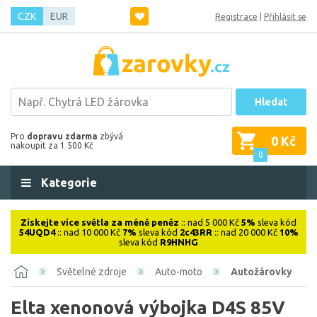
CZK
EUR
Registrace
|
Přihlásit se
Hledat
Pro
dopravu zdarma
zbývá
0 Kč
nakoupit za 1 500 Kč
0
Kategorie
Získejte více světla za méně peněz
:: nad 5 000 Kč
5%
sleva kód
54UQD4
:: nad 10 000 Kč
7%
sleva kód
2c43RR
:: nad 20 000 Kč
10%
sleva kód
R9HNHG
Světelné zdroje
Auto-moto
Autožárovky
Elta xenonová výbojka D4S 85V