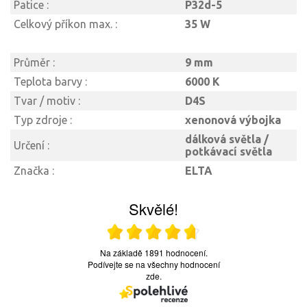
Patice :
P32d-5
Celkový příkon max. :
35 W
Průměr :
9 mm
Teplota barvy :
6000 K
Tvar / motiv :
D4S
Typ zdroje :
xenonová výbojka
dálková světla /
Určení :
potkávací světla
Značka :
ELTA