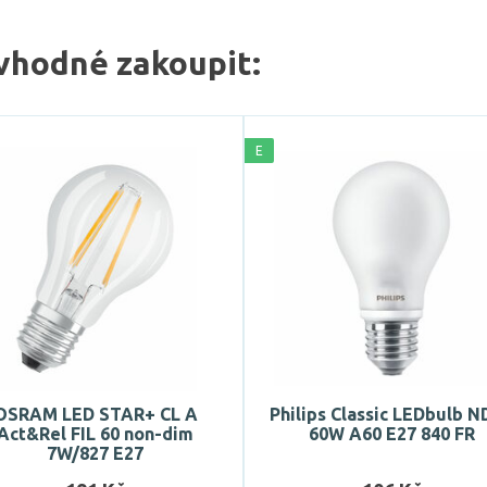
vhodné zakoupit:
E
OSRAM LED STAR+ CL A
Philips Classic LEDbulb N
Act&Rel FIL 60 non-dim
60W A60 E27 840 FR
7W/827 E27