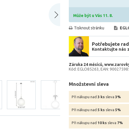
Může být u Vás 11. 8.
Tisknout stránku
EGL
Potřebujete rad
Kontaktujte nás 
Záruka 24 měsíců
www.zarovky
Kód: EGLO85263
EAN: 90027598
Množstevní sleva
Při nákupu nad
3 ks
sleva
3%
Při nákupu nad
5 ks
sleva
5%
Při nákupu nad
10 ks
sleva
7%