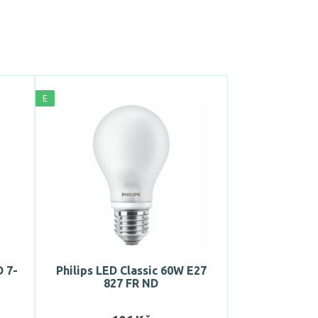
E
D 7-
Philips LED Classic 60W E27
827 FR ND