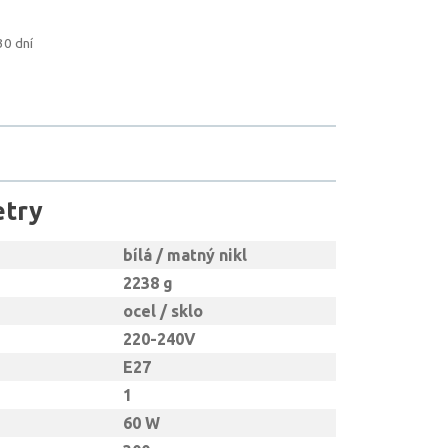
30 dní
etry
bílá / matný nikl
2238 g
ocel / sklo
220-240V
E27
1
60 W