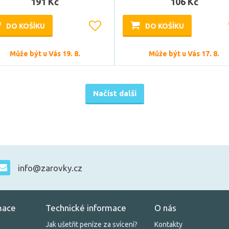
191 Kč
106 Kč
DO KOŠÍKU
DO KOŠÍKU
Může být u Vás 19. 8.
Může být u Vás 17. 8.
Načíst další
info@zarovky.cz
mace
Technické informace
O nás
Jak ušetřit peníze za svícení?
Kontakty