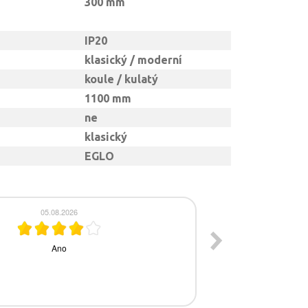
300 mm
IP20
klasický / moderní
koule / kulatý
1100 mm
ne
klasický
EGLO