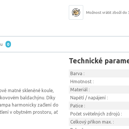
Možnost vrátit zboží do 
tu
0
Technické param
Barva :
Hmotnost :
Materiál :
lově matné skleněné koule,
m kovovém baldachýnu. Díky
Napětí / napájení :
lampa harmonicky začlení do
Patice :
ětlení v obytném prostoru, ať
Počet světelných zdrojů :
Celkový příkon max. :