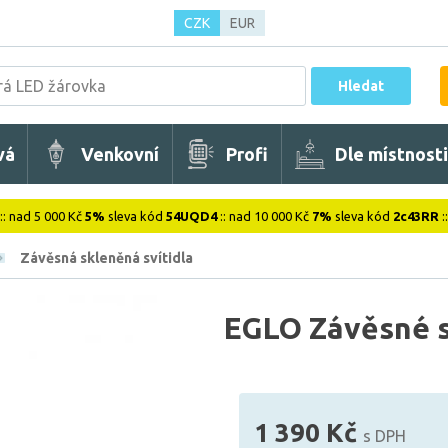
CZK
EUR
Hledat
vá
Venkovní
Profi
Dle místnosti
:: nad 5 000 Kč
5%
sleva kód
54UQD4
:: nad 10 000 Kč
7%
sleva kód
2c43RR
:
Závěsná skleněná svítidla
EGLO Závěsné 
1 390 Kč
s DPH