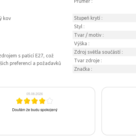
Průměr :
Stupeň krytí :
ý kov
Styl :
Tvar / motiv :
Výška :
Zdroj světla součástí :
zdrojem s paticí E27, což
Tvar zdroje :
ašich preferencí a požadavků
Značka :