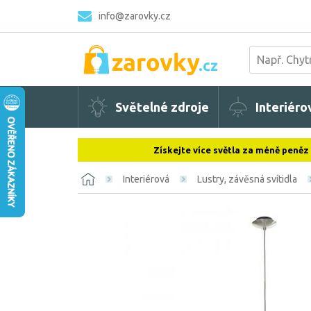
info@zarovky.cz
Světelné zdroje
Interiéro
Získejte více světla za méně peněz
Interiérová
Lustry, závěsná svítidla