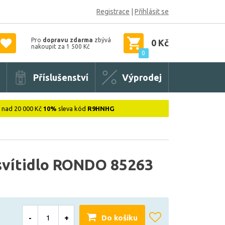
Registrace
|
Přihlásit se
Pro
dopravu zdarma
zbývá
0 Kč
nakoupit za 1 500 Kč
0
Příslušenství
Výprodej
: nad 20 000 Kč
10%
sleva kód
R9HNHG
svítidlo RONDO 85263
-
+
Do košíku