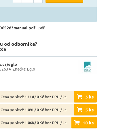
O85263manual.pdf
- pdf
u od odborníka?
zde
.cz/eglo
52634
Značka: Eglo
3 ks
Cena po slevě
1 114,30 Kč
bez DPH / ks
5 ks
Cena po slevě
1 091,30 Kč
bez DPH / ks
10 ks
Cena po slevě
1 068,30 Kč
bez DPH / ks