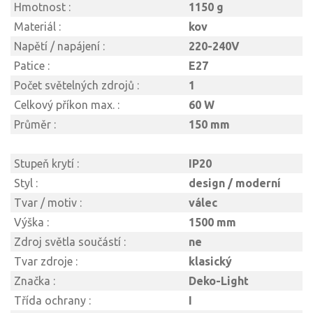
Hmotnost :
1150 g
Materiál :
kov
Napětí / napájení :
220-240V
Patice :
E27
Počet světelných zdrojů :
1
Celkový příkon max. :
60 W
Průměr :
150 mm
Stupeň krytí :
IP20
Styl :
design / moderní
Tvar / motiv :
válec
Výška :
1500 mm
Zdroj světla součástí :
ne
Tvar zdroje :
klasický
Značka :
Deko-Light
Třída ochrany :
I