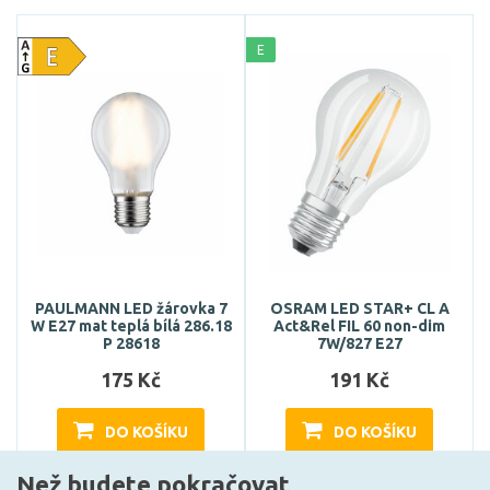
E
PAULMANN LED žárovka 7
OSRAM LED STAR+ CL A
W E27 mat teplá bílá 286.18
Act&Rel FIL 60 non-dim
P 28618
7W/827 E27
175 Kč
191 Kč
DO KOŠÍKU
DO KOŠÍKU
Než budete pokračovat