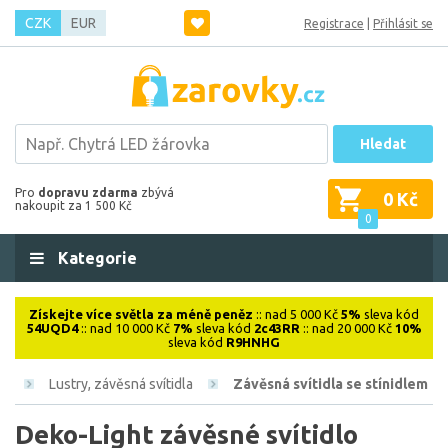
CZK
EUR
Registrace
|
Přihlásit se
Hledat
Pro
dopravu zdarma
zbývá
0 Kč
nakoupit za 1 500 Kč
0
Kategorie
Získejte více světla za méně peněz
:: nad 5 000 Kč
5%
sleva kód
54UQD4
:: nad 10 000 Kč
7%
sleva kód
2c43RR
:: nad 20 000 Kč
10%
sleva kód
R9HNHG
vá
Lustry, závěsná svítidla
Závěsná svítidla se stínidlem
Deko-Light závěsné svítidlo