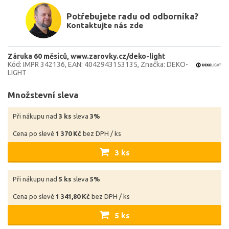
Potřebujete radu od odborníka?
Kontaktujte nás zde
Záruka 60 měsíců
www.zarovky.cz/deko-light
Kód: IMPR 342136
EAN: 4042943153135
Značka: DEKO-
LIGHT
Množstevní sleva
Při nákupu nad
3 ks
sleva
3%
Cena po slevě
1 370 Kč
bez DPH / ks
3 ks
Při nákupu nad
5 ks
sleva
5%
Cena po slevě
1 341,80 Kč
bez DPH / ks
5 ks