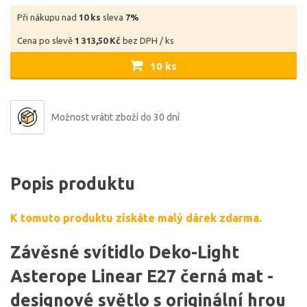
Při nákupu nad
10 ks
sleva
7%
Cena po slevě
1 313,50 Kč
bez DPH / ks
10 ks
Možnost vrátit zboží do 30 dní
Popis produktu
K tomuto produktu získáte malý dárek zdarma.
Závěsné svítidlo Deko-Light
Asterope Linear E27 černá mat -
designové světlo s originální hrou