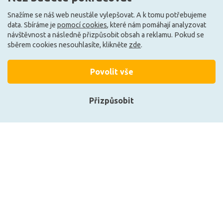
Skladem e-shop (1 ks)
Může být u Vás 17. 8.
Snažíme se náš web neustále vylepšovat. A k tomu potřebujeme
data. Sbíráme je
pomocí cookies
, které nám pomáhají analyzovat
návštěvnost a následně přizpůsobit obsah a reklamu. Pokud se
E
E
sběrem cookies nesouhlasíte, klikněte
zde
.
Povolit vše
Přizpůsobit
Přihlásit se
Registrace
Philips Classic LEDbulb ND
Philips LED Classic 60W E27
7-60W A60 E27 840 FR
827 FR ND
106 Kč
106 Kč
DO KOŠÍKU
DO KOŠÍKU
Zobrazit naše produkty