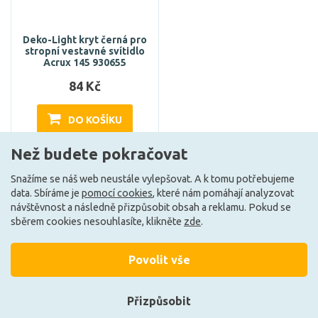
Deko-Light kryt černá pro
stropní vestavné svítidlo
Acrux 145 930655
84 Kč
DO KOŠÍKU
Než budete pokračovat
Může být u Vás 17. 8.
Snažíme se náš web neustále vylepšovat. A k tomu potřebujeme
data. Sbíráme je
pomocí cookies
, které nám pomáhají analyzovat
návštěvnost a následně přizpůsobit obsah a reklamu. Pokud se
sběrem cookies nesouhlasíte, klikněte
zde
.
Povolit vše
+420 727 800 069
Po-Pá 9:30 - 11:30, 12:30 - 16:00
Přizpůsobit