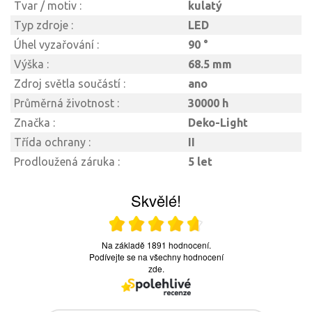
Tvar / motiv :
kulatý
Typ zdroje :
LED
Úhel vyzařování :
90 °
Výška :
68.5 mm
Zdroj světla součástí :
ano
Průměrná životnost :
30000 h
Značka :
Deko-Light
Třída ochrany :
II
Prodloužená záruka :
5 let