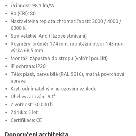
Účinnost: 98,1 lm/W
Ra (CRI): 80
Nastavitelná teplota chromatičnosti: 3000 / 4000 /
6000 K
Stmívatelné: Ano (fázové stmívání)
Rozměry: průměr 174 mm, montážní otvor 145 mm,
výška 68,5 mm
Montáž: zápustná do stropu (vnitřní použití)
IP ochrana: IP20
Tělo: plast, barva bílá (RAL 9016), matná povrchová
úprava
Kryt: odnímatelný v nerezovém vzhledu
Úhel vyzařování: 90°
Životnost: 30 000 h
Záruka: 5 let
Certifikace: CE
Doporučení architekta