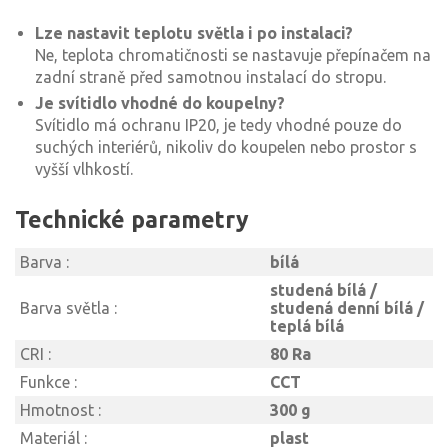
Lze nastavit teplotu světla i po instalaci?
Ne, teplota chromatičnosti se nastavuje přepínačem na
zadní straně před samotnou instalací do stropu.
Je svítidlo vhodné do koupelny?
Svítidlo má ochranu IP20, je tedy vhodné pouze do
suchých interiérů, nikoliv do koupelen nebo prostor s
vyšší vlhkostí.
Technické parametry
Barva :
bílá
studená bílá /
Barva světla :
studená denní bílá /
teplá bílá
CRI :
80 Ra
Funkce :
CCT
Hmotnost :
300 g
Materiál :
plast