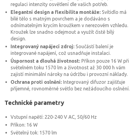
regulaci intenzity osvětlení dle vašich potřeb.
Elegantní design a flexibilita montáže:
Svítidlo má
bílé tělo s matným povrchem a je dodáváno s
odnímatelným krycím kroužkem v nerezovém vzhledu.
Kroužek lze snadno odejmout a využít čistě bílý
design.
Integrovaný napájecí zdroj:
Součástí balení je
integrované napájení, což usnadňuje instalaci.
Úspornost a dlouhá životnost:
Příkon pouze 16 W při
světelném toku 1570 lm a životnost až 30 000 h vám
zajistí minimální nároky na údržbu i provozní náklady.
Ochrana proti oslnění:
Integrovaný difuzor zajišťuje
příjemné, rovnoměrné světlo bez nežádoucího oslnění.
Technické parametry
Vstupní napětí: 220-240 V AC, 50/60 Hz
Příkon: 16 W
Světelný tok: 1570 lm