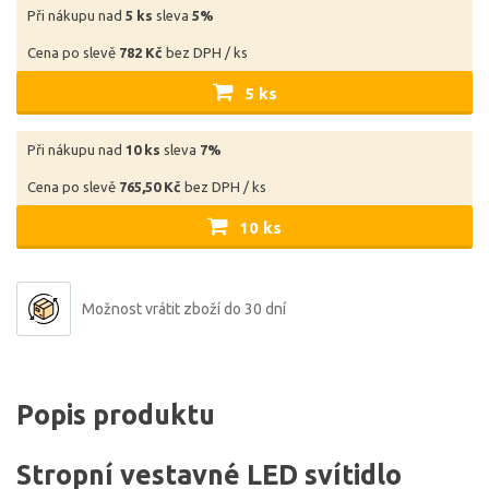
Při nákupu nad
5 ks
sleva
5%
Cena po slevě
782 Kč
bez DPH / ks
5 ks
Při nákupu nad
10 ks
sleva
7%
Cena po slevě
765,50 Kč
bez DPH / ks
10 ks
Možnost vrátit zboží do 30 dní
Popis produktu
Stropní vestavné LED svítidlo