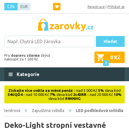
CZK
EUR
Registrace
|
Přihlásit se
Hledat
Pro
dopravu zdarma
zbývá
0 Kč
nakoupit za 1 500 Kč
0
Kategorie
Získejte více světla za méně peněz
:: nad 5 000 Kč
5%
sleva kód
54UQD4
:: nad 10 000 Kč
7%
sleva kód
2c43RR
:: nad 20 000 Kč
10%
sleva kód
R9HNHG
Interiérová
Zapuštěná svítidla
LED podhledová svítidla
Deko-Light stropní vestavné