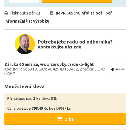
Tisknout stránku
IMPR 565318infolist.pdf
- pdf
Informační list výrobku
Potřebujete radu od odborníka?
Kontaktujte nás zde
Záruka 60 měsíců
www.zarovky.cz/deko-light
Kód: IMPR 565318
EAN: 4042943153432
Značka: DEKO-
LIGHT
Množstevní sleva
Při nákupu nad
3 ks
sleva
3%
Cena po slevě
798,40 Kč
bez DPH / ks
3 ks