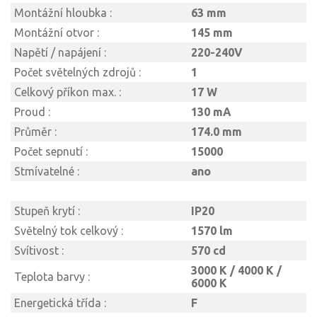
Montážní hloubka :
63 mm
Montážní otvor :
145 mm
Napětí / napájení :
220-240V
Počet světelných zdrojů :
1
Celkový příkon max. :
17 W
Proud :
130 mA
Průměr :
174.0 mm
Počet sepnutí :
15000
Stmívatelné :
ano
Stupeň krytí :
IP20
Světelný tok celkový :
1570 lm
Svítivost :
570 cd
3000 K / 4000 K /
Teplota barvy :
6000 K
Energetická třída :
F