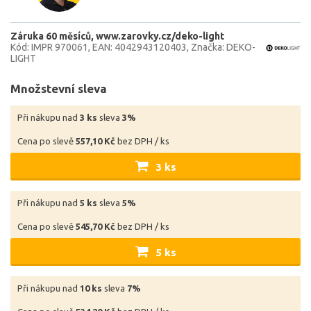
Záruka 60 měsíců
www.zarovky.cz/deko-light
Kód: IMPR 970061
EAN: 4042943120403
Značka: DEKO-
LIGHT
Množstevní sleva
Při nákupu nad
3 ks
sleva
3%
Cena po slevě
557,10 Kč
bez DPH / ks
3 ks
Při nákupu nad
5 ks
sleva
5%
Cena po slevě
545,70 Kč
bez DPH / ks
5 ks
Při nákupu nad
10 ks
sleva
7%