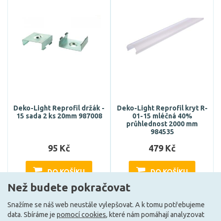
Deko-Light Reprofil držák -
Deko-Light Reprofil kryt R-
15 sada 2 ks 20mm 987008
01-15 mléčná 40%
průhlednost 2000 mm
984535
95 Kč
479 Kč
DO KOŠÍKU
DO KOŠÍKU
Než budete pokračovat
Snažíme se náš web neustále vylepšovat. A k tomu potřebujeme
Může být u Vás 17. 8.
Může být u Vás 17. 8.
data. Sbíráme je
pomocí cookies
, které nám pomáhají analyzovat