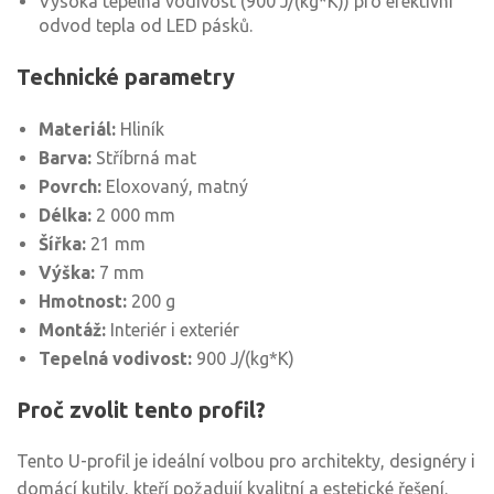
Vysoká tepelná vodivost (900 J/(kg*K)) pro efektivní
odvod tepla od LED pásků.
Technické parametry
Materiál:
Hliník
Barva:
Stříbrná mat
Povrch:
Eloxovaný, matný
Délka:
2 000 mm
Šířka:
21 mm
Výška:
7 mm
Hmotnost:
200 g
Montáž:
Interiér i exteriér
Tepelná vodivost:
900 J/(kg*K)
Proč zvolit tento profil?
Tento U-profil je ideální volbou pro architekty, designéry i
domácí kutily, kteří požadují kvalitní a estetické řešení.