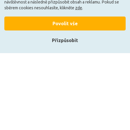
návštěvnost a následně přizpůsobit obsah a reklamu. Pokud se
sběrem cookies nesouhlasíte, klikněte
zde
.
Povolit vše
Přizpůsobit
Přihlásit se
Registrace
Deko-Light Reprofil kryt R-
Deko-Light Reprofil kryt H-
01-15 matt 75%
01-15 mléčná 40%
průhlednost 2000 mm
průhlednost 2000 mm
984533
984035
479 Kč
479 Kč
Zobrazit naše produkty
DO KOŠÍKU
DO KOŠÍKU