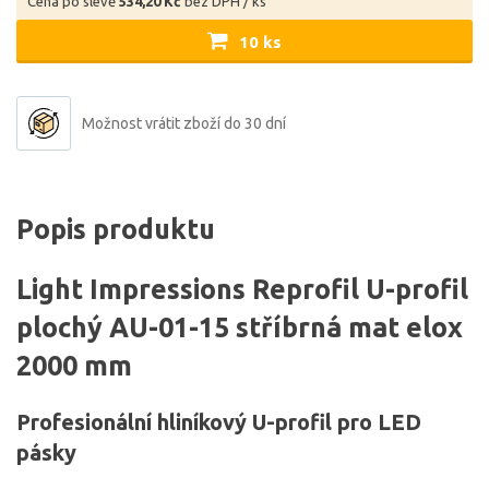
Cena po slevě
534,20 Kč
bez DPH / ks
10 ks
Možnost vrátit zboží do 30 dní
Popis produktu
Light Impressions Reprofil U-profil
plochý AU-01-15 stříbrná mat elox
2000 mm
Profesionální hliníkový U-profil pro LED
pásky