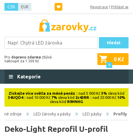
CZK
EUR
Registrace
|
Přihlásit se
Hledat
Pro
dopravu zdarma
zbývá
0 Kč
nakoupit za 1 500 Kč
0
Kategorie
Získejte více světla za méně peněz
:: nad 5 000 Kč
5%
sleva kód
54UQD4
:: nad 10 000 Kč
7%
sleva kód
2c43RR
:: nad 20 000 Kč
10%
sleva kód
R9HNHG
telné zdroje
LED žárovky a pásky
LED pásky
Profily
Deko-Light Reprofil U-profil