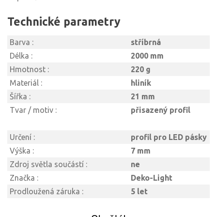
Technické parametry
Barva :
stříbrná
Délka :
2000 mm
Hmotnost :
220 g
Materiál :
hliník
Šířka :
21 mm
Tvar / motiv :
přisazený profil
Určení :
profil pro LED pásky
Výška :
7 mm
Zdroj světla součástí :
ne
Značka :
Deko-Light
Prodloužená záruka :
5 let