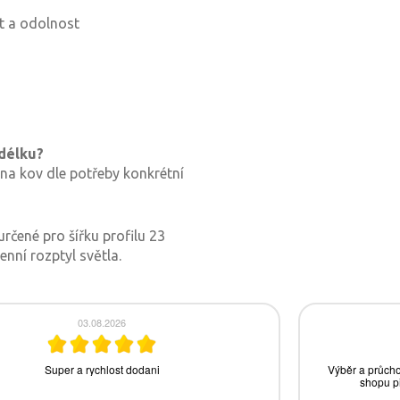
st a odolnost
 délku?
 na kov dle potřeby konkrétní
rčené pro šířku profilu 23
nní rozptyl světla.