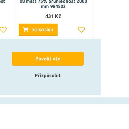
ost
08 matt 75% průhlednost 2000
mm 984503
431 Kč
DO KOŠÍKU
Může být u Vás 17. 8.
Povolit vše
Přizpůsobit
zarovky.cz