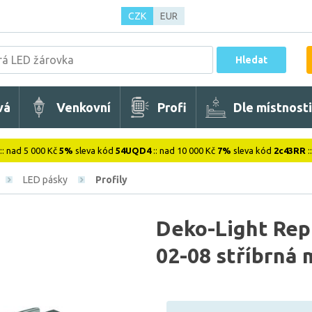
CZK
EUR
Hledat
vá
Venkovní
Profi
Dle místnosti
:: nad 5 000 Kč
5%
sleva kód
54UQD4
:: nad 10 000 Kč
7%
sleva kód
2c43RR
:
LED pásky
Profily
Deko-Light Repr
02-08 stříbrná