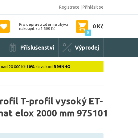
Registrace
|
Přihlásit se
Pro
dopravu zdarma
zbývá
0 Kč
nakoupit za 1 500 Kč
0
Příslušenství
Výprodej
: nad 20 000 Kč
10%
sleva kód
R9HNHG
ofil T-profil vysoký ET-
 mat elox 2000 mm 975101