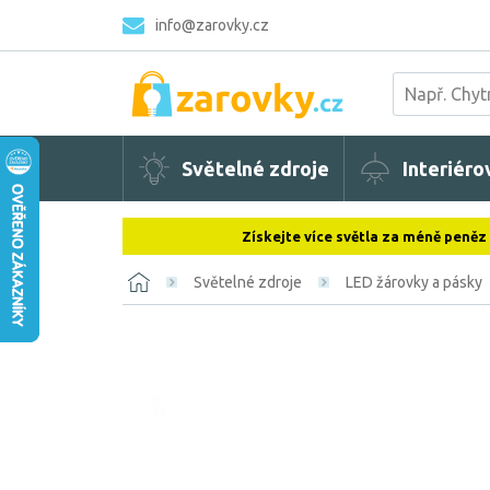
info@zarovky.cz
Světelné zdroje
Interiéro
Získejte více světla za méně peněz
Světelné zdroje
LED žárovky a pásky