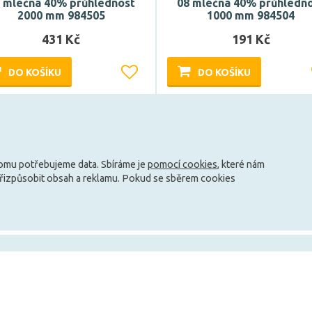
 mléčná 40% průhlednost
08 mléčná 40% průhledn
2000 mm 984505
1000 mm 984504
431 Kč
191 Kč
DO KOŠÍKU
DO KOŠÍKU
Může být u Vás 17. 8.
Může být u Vás 17. 8.
Načíst další
tomu potřebujeme data. Sbíráme je
pomocí cookies
, které nám
přizpůsobit obsah a reklamu. Pokud se sběrem cookies
info@zarovky.cz