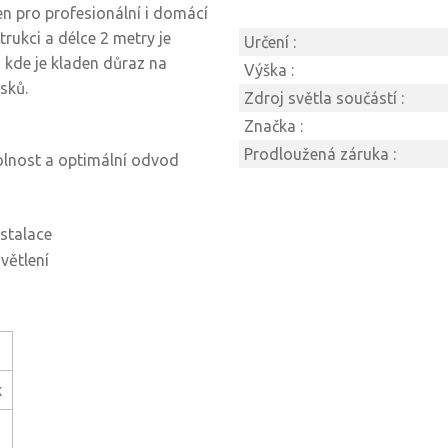
n pro profesionální i domácí
trukci a délce 2 metry je
Určení :
, kde je kladen důraz na
Výška :
sků.
Zdroj světla součástí :
Značka :
Prodloužená záruka :
olnost a optimální odvod
nstalace
větlení
x