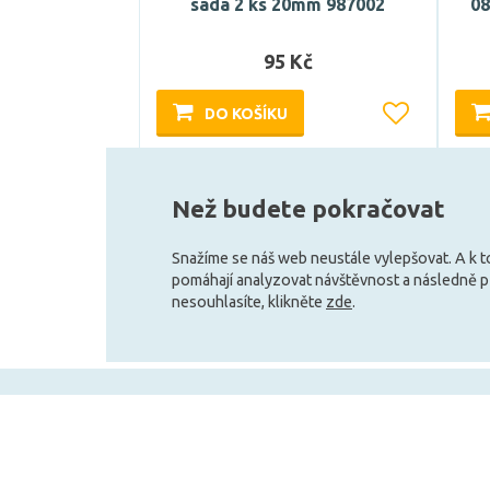
sada 2 ks 20mm 987002
08
95 Kč
DO KOŠÍKU
Může být u Vás 17. 8.
Než budete pokračovat
Snažíme se náš web neustále vylepšovat. A k 
pomáhají analyzovat návštěvnost a následně 
nesouhlasíte, klikněte
zde
.
+420 727 800 069
Po-Pá 9:30 - 11:30, 12:30 - 16:00