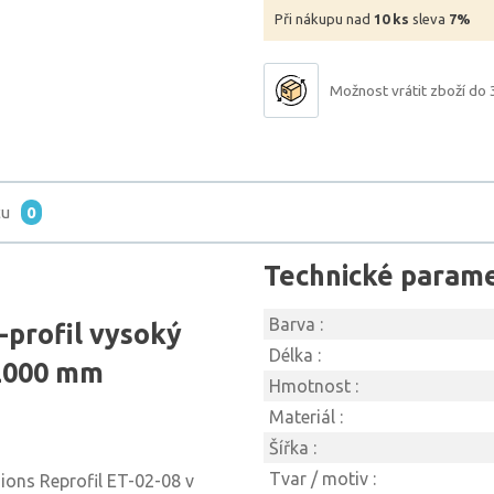
Při nákupu nad
10 ks
sleva
7%
Možnost vrátit zboží do 
tu
0
Technické param
Barva :
-profil vysoký
Délka :
 2000 mm
Hmotnost :
Materiál :
Šířka :
Tvar / motiv :
sions Reprofil ET-02-08 v