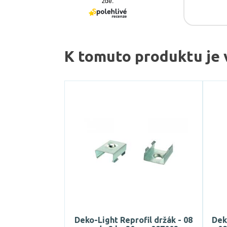
K tomuto produktu je 
Deko-Light Reprofil držák - 08
Dek