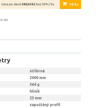
10 ks
Cena po slevě
589,50 Kč
bez DPH / ks
30 dní
etry
stříbrná
2000 mm
364 g
hliník
23 mm
zapuštěný profil