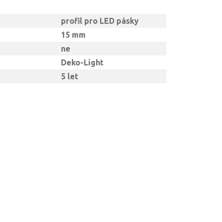
profil pro LED pásky
15 mm
ne
Deko-Light
5 let