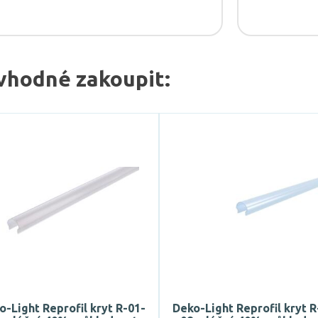
vhodné zakoupit:
o-Light Reprofil kryt R-01-
Deko-Light Reprofil kryt R