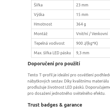
Šířka
23 mm
Výška
15 mm
Hmotnost
364 g
Montáž
Vnitřní / Venkovní
Tepelná vodivost
900 J/(kg*K)
Max. šířka LED pásku
9,3 mm
Doporučení pro použití
Tento T-profil je ideální pro osvětlení podhledů
nábytkových sestav. Díky kvalitnímu materiálu 
prodlužuje životnost LED pásků. Doporučujeme
pro dosažení jednotného světelného efektu.
Trust badges & garance