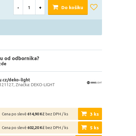
-
+
Do košíku
u od odborníka?
zde
.cz/deko-light
121127
Značka: DEKO-LIGHT
3 ks
Cena po slevě
614,90 Kč
bez DPH / ks
5 ks
Cena po slevě
602,20 Kč
bez DPH / ks