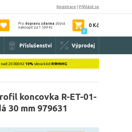
Registrace
|
Přihlásit se
Pro
dopravu zdarma
zbývá
0 Kč
nakoupit za 1 500 Kč
0
Příslušenství
Výprodej
: nad 20 000 Kč
10%
sleva kód
R9HNHG
ofil koncovka R-ET-01-
edá 30 mm 979631