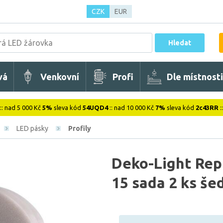
CZK
EUR
Hledat
vá
Venkovní
Profi
Dle místnosti
:: nad 5 000 Kč
5%
sleva kód
54UQD4
:: nad 10 000 Kč
7%
sleva kód
2c43RR
:
LED pásky
Profily
Deko-Light Repr
15 sada 2 ks š