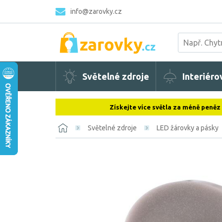
info@zarovky.cz
Světelné zdroje
Interiéro
Získejte více světla za méně peněz
Světelné zdroje
LED žárovky a pásky