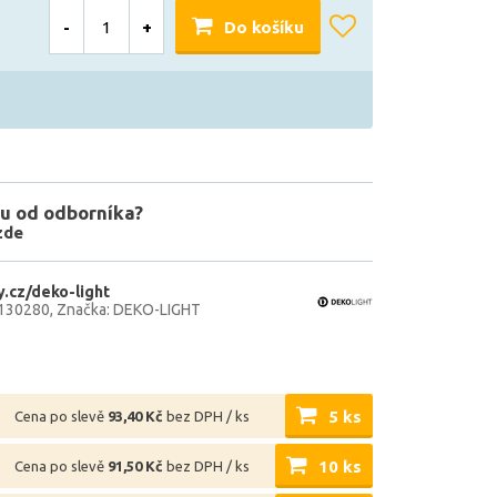
-
+
Do košíku
u od odborníka?
zde
.cz/deko-light
130280
Značka: DEKO-LIGHT
5 ks
Cena po slevě
93,40 Kč
bez DPH / ks
10 ks
Cena po slevě
91,50 Kč
bez DPH / ks