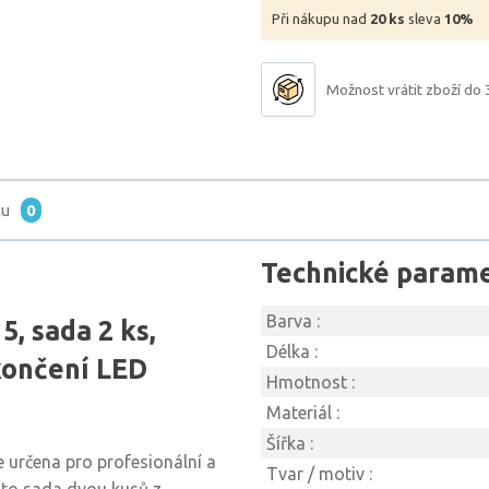
Při nákupu nad
20 ks
sleva
10%
Možnost vrátit zboží do 
tu
0
Technické param
Barva :
, sada 2 ks,
Délka :
končení LED
Hmotnost :
Materiál :
Šířka :
e určena pro profesionální a
Tvar / motiv :