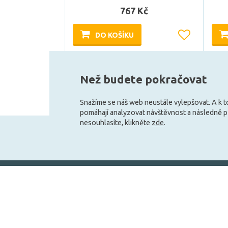
767 Kč
DO KOŠÍKU
Může být u Vás 17. 8.
Než budete pokračovat
Snažíme se náš web neustále vylepšovat. A k 
pomáhají analyzovat návštěvnost a následně 
nesouhlasíte, klikněte
zde
.
+420 727 800 069
Po-Pá 9:30 - 11:30, 12:30 - 16:00
Vše o nákupu
Obchodní infor
Doprava a platba
Velkoobchod
Obchodní podmínky
Služby pro zákazní
Reklamační podmínky
Affiliate program