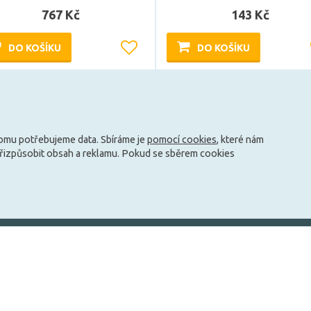
767 Kč
143 Kč
DO KOŠÍKU
DO KOŠÍKU
Může být u Vás 17. 8.
Může být u Vás 17. 8.
tomu potřebujeme data. Sbíráme je
pomocí cookies
, které nám
přizpůsobit obsah a reklamu. Pokud se sběrem cookies
info@zarovky.cz
mace
Technické informace
O nás
Jak ušetřit peníze za svícení?
Kontakty
ky
Jaké jsou typy patic?
O společnosti
Co je to teplota barvy?
Nabídka práce