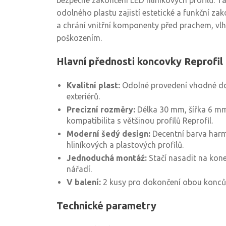
bezpečné zakončení LED hliníkových profilů. T
odolného plastu zajistí estetické a funkční za
a chrání vnitřní komponenty před prachem, vl
poškozením.
Hlavní přednosti koncovky Reprofil
Kvalitní plast:
Odolné provedení vhodné do 
exteriérů.
Precizní rozměry:
Délka 30 mm, šířka 6 m
kompatibilita s většinou profilů Reprofil.
Moderní šedý design:
Decentní barva harm
hliníkových a plastových profilů.
Jednoduchá montáž:
Stačí nasadit na kone
nářadí.
V balení:
2 kusy pro dokončení obou konců 
Technické parametry