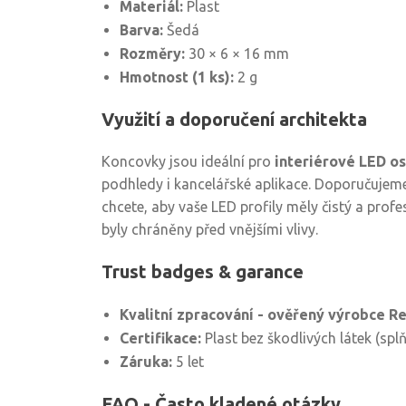
Materiál:
Plast
Barva:
Šedá
Rozměry:
30 × 6 × 16 mm
Hmotnost (1 ks):
2 g
Využití a doporučení architekta
Koncovky jsou ideální pro
interiérové LED os
podhledy i kancelářské aplikace. Doporučujeme
chcete, aby vaše LED profily měly čistý a prof
byly chráněny před vnějšími vlivy.
Trust badges & garance
Kvalitní zpracování - ověřený výrobce Re
Certifikace:
Plast bez škodlivých látek (sp
Záruka:
5 let
FAQ - Často kladené otázky