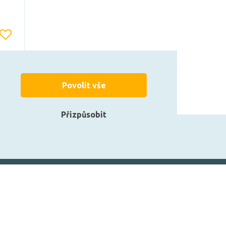
Povolit vše
Přizpůsobit
zarovky.cz