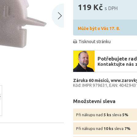
119 Kč
s DPH
Může být u Vás 17. 8.
Tisknout stránku
Potřebujete rad
Kontaktujte nás 
Záruka 60 měsíců
www.zarovky
Kód: IMPR 979631
EAN: 4042943
Množstevní sleva
Při nákupu nad
5 ks
sleva
5%
Při nákupu nad
10 ks
sleva
7%