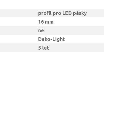
profil pro LED pásky
16 mm
ne
Deko-Light
5 let