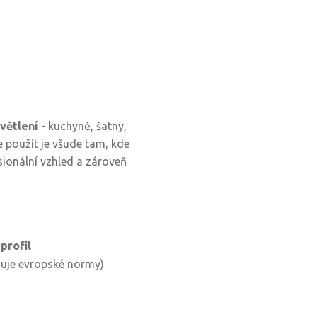
větlení
- kuchyně, šatny,
 použít je všude tam, kde
esionální vzhled a zároveň
profil
lňuje evropské normy)