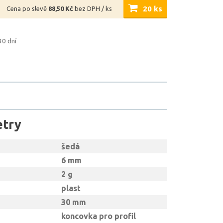
20 ks
Cena po slevě
88,50 Kč
bez DPH / ks
30 dní
etry
šedá
6 mm
2 g
plast
30 mm
koncovka pro profil