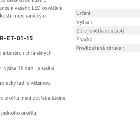
ato sada dvou kusů z
končení vašeho LED osvětlení
Určení :
hkostí i mechanickým
Výška :
Zdroj světla součástí :
 R-ET-01-15
Značka :
Prodloužená záruka :
interiéru i chráněných
m, výška 16 mm - snadná
onicky ladí s většinou
c profilu, není potřeba žádné
jednoho profilu.