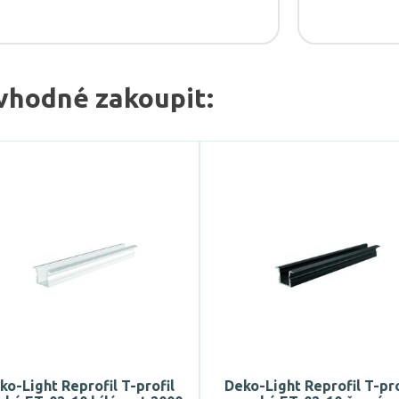
vhodné zakoupit:
ko-Light Reprofil T-profil
Deko-Light Reprofil T-pro