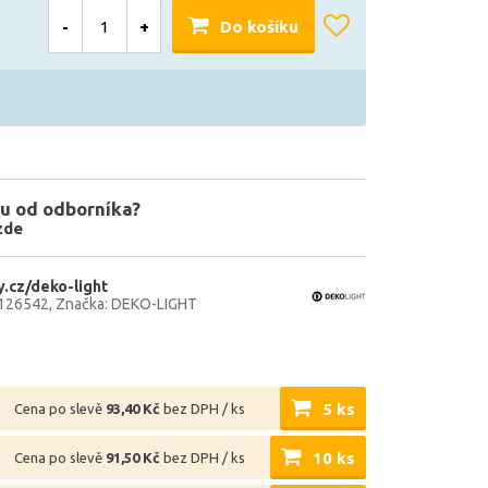
-
+
Do košíku
u od odborníka?
zde
.cz/deko-light
126542
Značka: DEKO-LIGHT
5 ks
Cena po slevě
93,40 Kč
bez DPH / ks
10 ks
Cena po slevě
91,50 Kč
bez DPH / ks