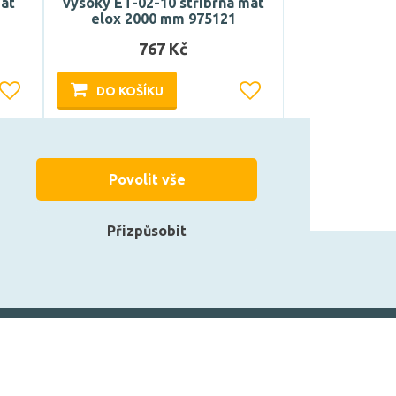
mat
vysoký ET-02-10 stříbrná mat
elox 2000 mm 975121
767 Kč
DO KOŠÍKU
Může být u Vás 17. 8.
Povolit vše
Přizpůsobit
zarovky.cz