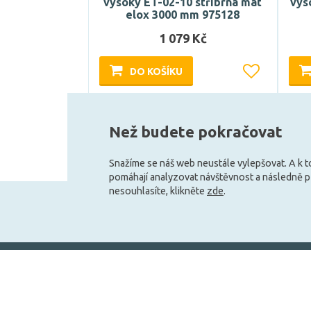
vysoký ET-02-10 stříbrná mat
vys
elox 3000 mm 975128
1 079 Kč
DO KOŠÍKU
Může být u Vás 17. 8.
Než budete pokračovat
Snažíme se náš web neustále vylepšovat. A k 
pomáhají analyzovat návštěvnost a následně 
nesouhlasíte, klikněte
zde
.
+420 727 800 069
Po-Pá 9:30 - 11:30, 12:30 - 16:00
Vše o nákupu
Obchodní infor
Doprava a platba
Velkoobchod
Obchodní podmínky
Služby pro zákazní