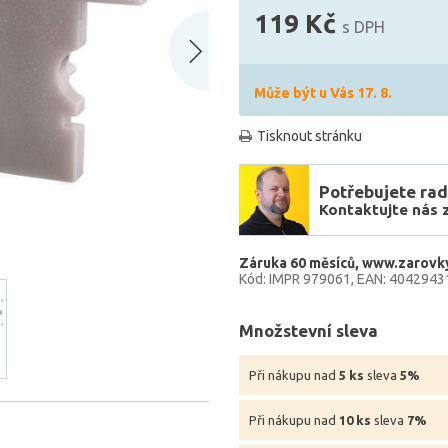
119 Kč
s DPH
Může být u Vás 17. 8.
Tisknout stránku
Potřebujete rad
Kontaktujte nás 
Záruka 60 měsíců
www.zarovky
Kód: IMPR 979061
EAN: 4042943
Množstevní sleva
Při nákupu nad
5 ks
sleva
5%
Při nákupu nad
10 ks
sleva
7%