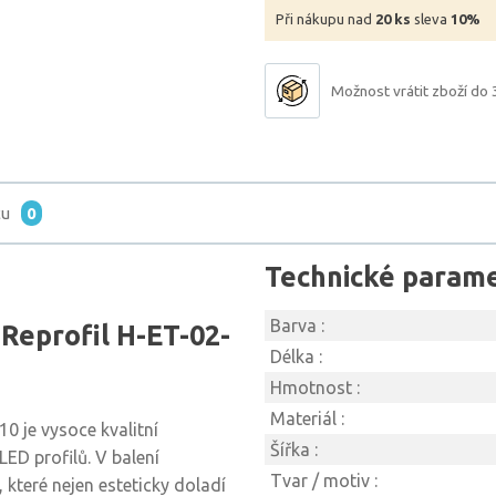
Při nákupu nad
20 ks
sleva
10%
Možnost vrátit zboží do 
tu
0
Technické param
Barva :
Reprofil H-ET-02-
Délka :
Hmotnost :
Materiál :
0 je vysoce kvalitní
Šířka :
LED profilů. V balení
Tvar / motiv :
 které nejen esteticky doladí