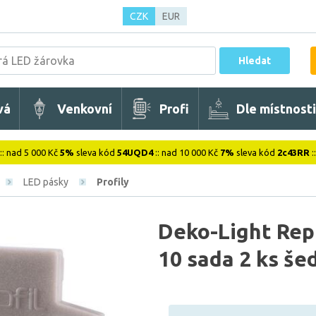
CZK
EUR
Hledat
vá
Venkovní
Profi
Dle místnosti
:: nad 5 000 Kč
5%
sleva kód
54UQD4
:: nad 10 000 Kč
7%
sleva kód
2c43RR
:
LED pásky
Profily
Deko-Light Rep
10 sada 2 ks š