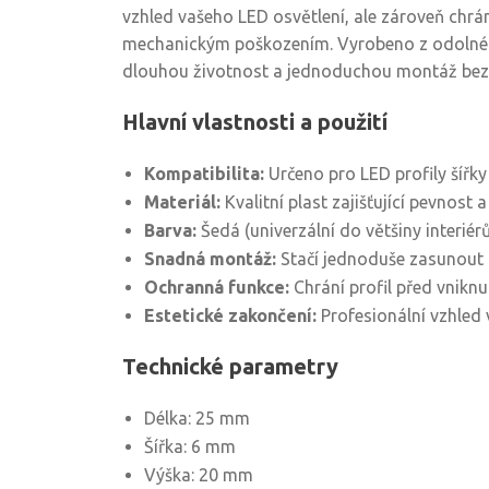
vzhled vašeho LED osvětlení, ale zároveň chrán
mechanickým poškozením. Vyrobeno z odolného 
dlouhou životnost a jednoduchou montáž bez
Hlavní vlastnosti a použití
Kompatibilita:
Určeno pro LED profily šířk
Materiál:
Kvalitní plast zajišťující pevnost 
Barva:
Šedá (univerzální do většiny interiérů
Snadná montáž:
Stačí jednoduše zasunout 
Ochranná funkce:
Chrání profil před vniknu
Estetické zakončení:
Profesionální vzhled 
Technické parametry
Délka: 25 mm
Šířka: 6 mm
Výška: 20 mm