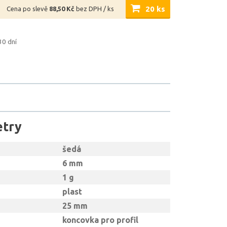
20 ks
Cena po slevě
88,50 Kč
bez DPH / ks
30 dní
etry
šedá
6 mm
1 g
plast
25 mm
koncovka pro profil