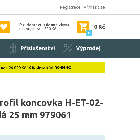
Registrace
|
Přihlásit se
Pro
dopravu zdarma
zbývá
0 Kč
nakoupit za 1 500 Kč
0
Příslušenství
Výprodej
: nad 20 000 Kč
10%
sleva kód
R9HNHG
rofil koncovka H-ET-02-
edá 25 mm 979061