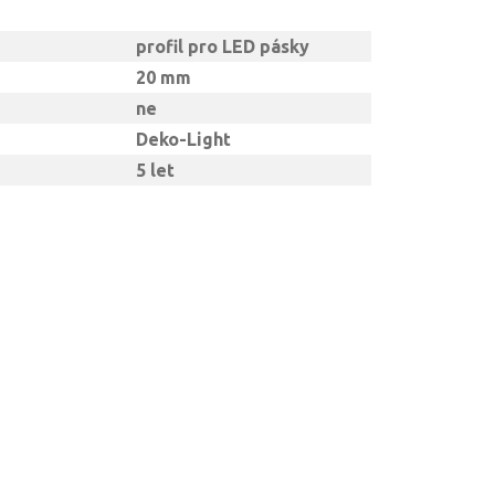
profil pro LED pásky
20 mm
ne
Deko-Light
5 let