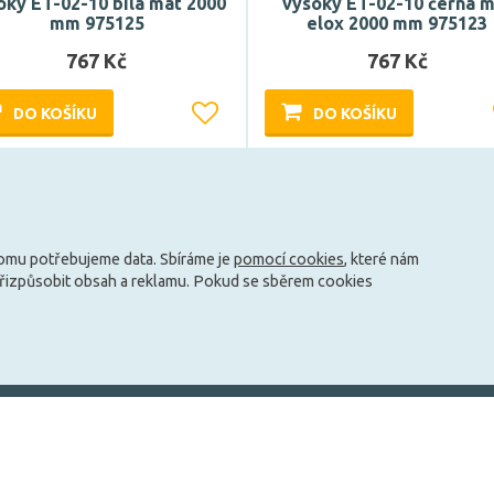
oký ET-02-10 bílá mat 2000
vysoký ET-02-10 černá 
mm 975125
elox 2000 mm 975123
767 Kč
767 Kč
DO KOŠÍKU
DO KOŠÍKU
Může být u Vás 17. 8.
Může být u Vás 17. 8.
tomu potřebujeme data. Sbíráme je
pomocí cookies
, které nám
přizpůsobit obsah a reklamu. Pokud se sběrem cookies
info@zarovky.cz
mace
Technické informace
O nás
Jak ušetřit peníze za svícení?
Kontakty
ky
Jaké jsou typy patic?
O společnosti