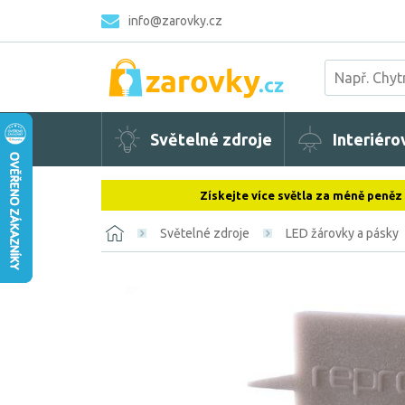
info@zarovky.cz
Světelné zdroje
Interiéro
Získejte více světla za méně peněz
Světelné zdroje
LED žárovky a pásky