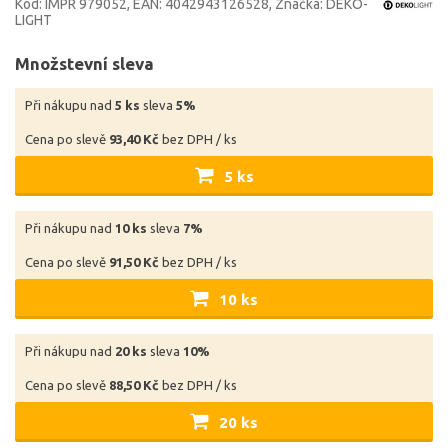
Kód: IMPR 979052
EAN: 4042943126528
Značka: DEKO-
LIGHT
Množstevní sleva
Při nákupu nad
5 ks
sleva
5%
Cena po slevě
93,40 Kč
bez DPH / ks
5 ks
Při nákupu nad
10 ks
sleva
7%
Cena po slevě
91,50 Kč
bez DPH / ks
10 ks
Při nákupu nad
20 ks
sleva
10%
Cena po slevě
88,50 Kč
bez DPH / ks
20 ks