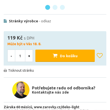
Stránky výrobce
- odkaz
119 Kč
s DPH
Může být u Vás 18. 8.
-
+
Do košíku
Tisknout stránku
Potřebujete radu od odborníka?
Kontaktujte nás zde
Záruka 60 měsíců
www.zarovky.cz/deko-light