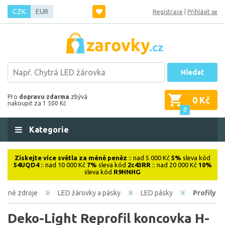
CZK
EUR
Registrace
|
Přihlásit se
Hledat
Pro
dopravu zdarma
zbývá
0 Kč
nakoupit za 1 500 Kč
0
Kategorie
Získejte více světla za méně peněz
:: nad 5 000 Kč
5%
sleva kód
54UQD4
:: nad 10 000 Kč
7%
sleva kód
2c43RR
:: nad 20 000 Kč
10%
sleva kód
R9HNHG
telné zdroje
LED žárovky a pásky
LED pásky
Profily
Deko-Light Reprofil koncovka H-