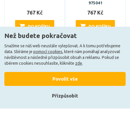
975041
767 Kč
767 Kč
DO KOŠÍKU
DO KOŠÍKU
Než budete pokračovat
Snažíme se náš web neustále vylepšovat. A k tomu potřebujeme
Může být u Vás 18. 8.
Může být u Vás 18. 8.
data. Sbíráme je
pomocí cookies
, které nám pomáhají analyzovat
návštěvnost a následně přizpůsobit obsah a reklamu. Pokud se
sběrem cookies nesouhlasíte, klikněte
zde
.
Povolit vše
+420 727 800 069
Po-Pá 9:30 - 11:30, 12:30 - 16:00
Přizpůsobit
Vše o nákupu
Přihlásit se
Registrace