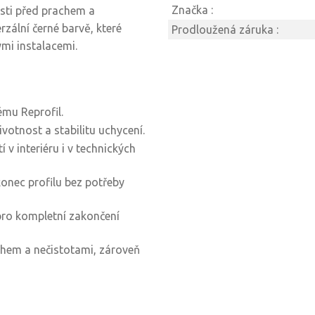
Značka :
ásti před prachem a
rzální černé barvě, které
Prodloužená záruka :
ými instalacemi.
ému Reprofil.
ivotnost a stabilitu uchycení.
í v interiéru i v technických
onec profilu bez potřeby
 pro kompletní zakončení
chem a nečistotami, zároveň