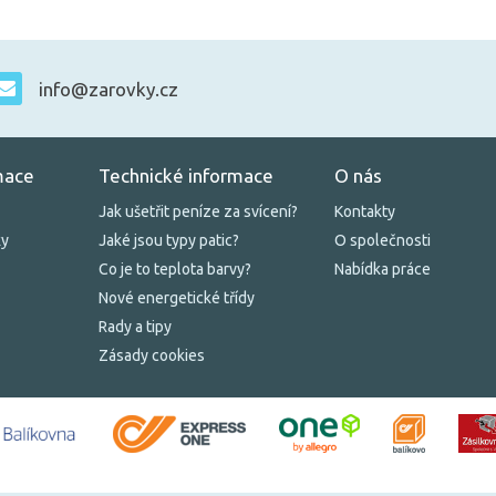
info@zarovky.cz
mace
Technické informace
O nás
Jak ušetřit peníze za svícení?
Kontakty
ky
Jaké jsou typy patic?
O společnosti
Co je to teplota barvy?
Nabídka práce
Nové energetické třídy
Rady a tipy
Zásady cookies