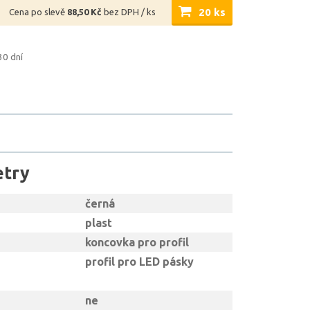
20 ks
Cena po slevě
88,50 Kč
bez DPH / ks
30 dní
etry
černá
plast
koncovka pro profil
profil pro LED pásky
ne