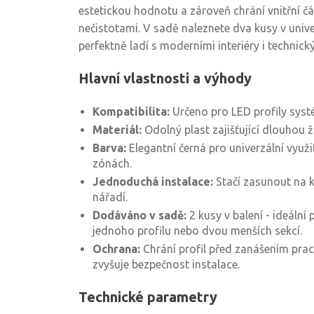
estetickou hodnotu a zároveň chrání vnitřní č
nečistotami. V sadě naleznete dva kusy v unive
perfektně ladí s moderními interiéry i technick
Hlavní vlastnosti a výhody
Kompatibilita:
Určeno pro LED profily syst
Materiál:
Odolný plast zajišťující dlouhou ž
Barva:
Elegantní černá pro univerzální využit
zónách.
Jednoduchá instalace:
Stačí zasunout na k
nářadí.
Dodáváno v sadě:
2 kusy v balení - ideální
jednoho profilu nebo dvou menších sekcí.
Ochrana:
Chrání profil před zanášením pra
zvyšuje bezpečnost instalace.
Technické parametry