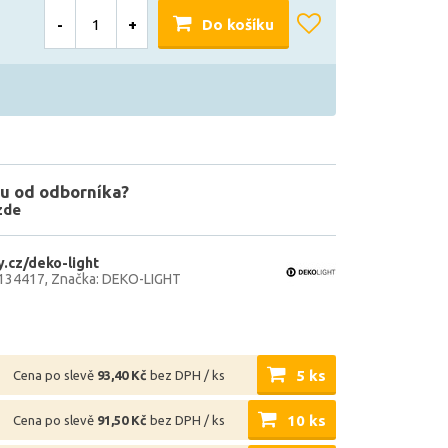
-
+
Do košíku
u od odborníka?
zde
.cz/deko-light
134417
Značka: DEKO-LIGHT
5 ks
Cena po slevě
93,40 Kč
bez DPH / ks
10 ks
Cena po slevě
91,50 Kč
bez DPH / ks