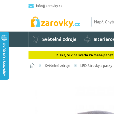
info@zarovky.cz
Světelné zdroje
Interiéro
Získejte více světla za méně peněz
Světelné zdroje
LED žárovky a pásky