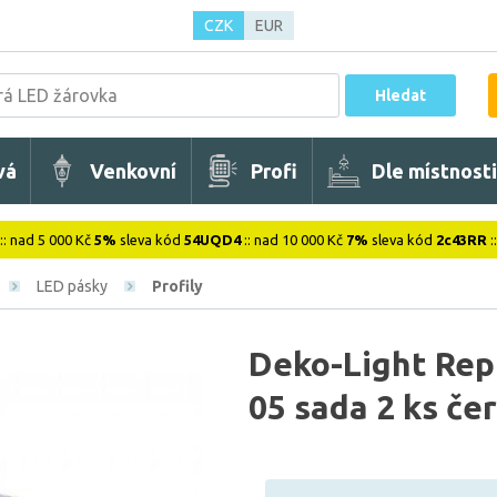
CZK
EUR
Hledat
vá
Venkovní
Profi
Dle místnosti
:: nad 5 000 Kč
5%
sleva kód
54UQD4
:: nad 10 000 Kč
7%
sleva kód
2c43RR
:
LED pásky
Profily
Deko-Light Repr
05 sada 2 ks če