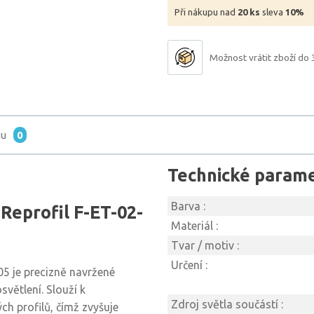
Při nákupu nad
20 ks
sleva
10%
Možnost vrátit zboží do 
tu
0
Technické param
Barva :
Reprofil F-ET-02-
Materiál :
Tvar / motiv :
Určení :
5 je precizně navržené
větlení. Slouží k
Zdroj světla součástí :
h profilů, čímž zvyšuje