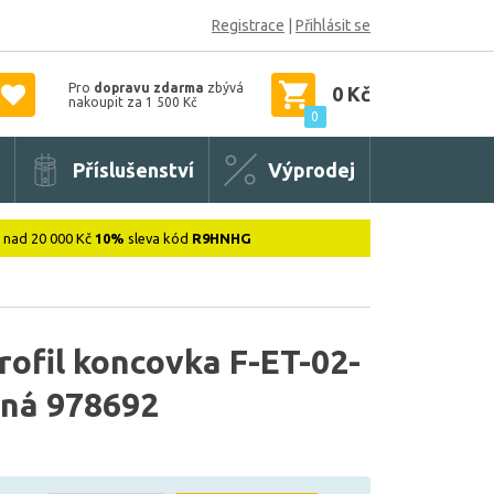
Registrace
|
Přihlásit se
Pro
dopravu zdarma
zbývá
0 Kč
nakoupit za 1 500 Kč
0
Příslušenství
Výprodej
: nad 20 000 Kč
10%
sleva kód
R9HNHG
ofil koncovka F-ET-02-
rná 978692