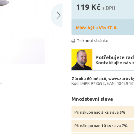
119 Kč
s DPH
Může být u Vás 17. 8.
Tisknout stránku
Potřebujete rad
Kontaktujte nás 
Záruka 60 měsíců
www.zarovky
Kód: IMPR 978692
EAN: 4042943
Množstevní sleva
Při nákupu nad
5 ks
sleva
5%
Při nákupu nad
10 ks
sleva
7%