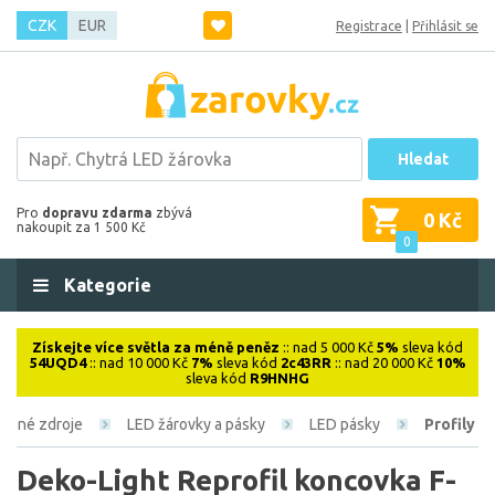
CZK
EUR
Registrace
|
Přihlásit se
Hledat
Pro
dopravu zdarma
zbývá
0 Kč
nakoupit za 1 500 Kč
0
Kategorie
Získejte více světla za méně peněz
:: nad 5 000 Kč
5%
sleva kód
54UQD4
:: nad 10 000 Kč
7%
sleva kód
2c43RR
:: nad 20 000 Kč
10%
sleva kód
R9HNHG
telné zdroje
LED žárovky a pásky
LED pásky
Profily
Deko-Light Reprofil koncovka F-