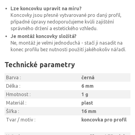
Lze koncovku upravit na míru?
Koncovky jsou přesně vytvarované pro daný profil,
případné úpravy nedoporučujeme kvůli zajištění
správného držení a estetického vzhledu.
Je montáž koncovky složitá?
Ne, montáž je velmi jednoduchá - stačí ji nasadit na
konec profilu bez nutnosti použití jakéhokoliv nářadí.
Technické parametry
Barva :
černá
Délka :
6 mm
Hmotnost :
1 g
Materiál :
plast
Šířka :
16 mm
Tvar / motiv :
koncovka pro profil