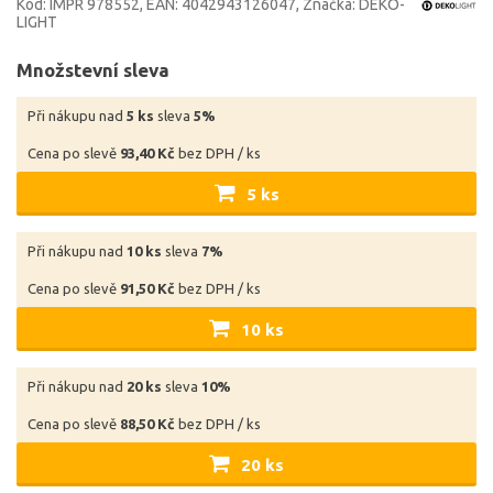
Kód: IMPR 978552
EAN: 4042943126047
Značka: DEKO-
LIGHT
Množstevní sleva
Při nákupu nad
5 ks
sleva
5%
Cena po slevě
93,40 Kč
bez DPH / ks
5 ks
Při nákupu nad
10 ks
sleva
7%
Cena po slevě
91,50 Kč
bez DPH / ks
10 ks
Při nákupu nad
20 ks
sleva
10%
Cena po slevě
88,50 Kč
bez DPH / ks
20 ks