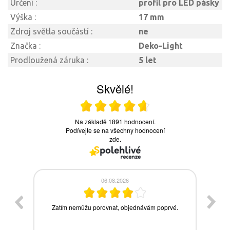
Určení :
profil pro LED pásky
Výška :
17 mm
Zdroj světla součástí :
ne
Značka :
Deko-Light
Prodloužená záruka :
5 let