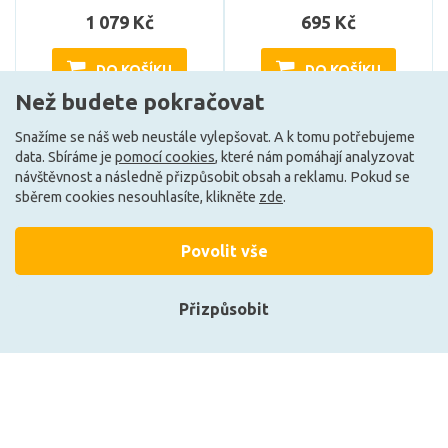
1 079 Kč
695 Kč
DO KOŠÍKU
DO KOŠÍKU
Než budete pokračovat
Snažíme se náš web neustále vylepšovat. A k tomu potřebujeme
Může být u Vás 17. 8.
Může být u Vás 17. 8.
data. Sbíráme je
pomocí cookies
, které nám pomáhají analyzovat
návštěvnost a následně přizpůsobit obsah a reklamu. Pokud se
sběrem cookies nesouhlasíte, klikněte
zde
.
Povolit vše
Přizpůsobit
Přihlásit se
Registrace
Deko-Light Reprofil U-
Deko-Light Reprofil U-
profil vysoký AU-02-10
profil vysoký AU-02-10