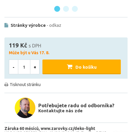
Stránky výrobce
- odkaz
119 Kč
s DPH
Může být u Vás 17. 8.
-
+
Do košíku
Tisknout stránku
Potřebujete radu od odborníka?
Kontaktujte nás zde
Záruka 60 měsíců
www.zarovky.cz/deko-light