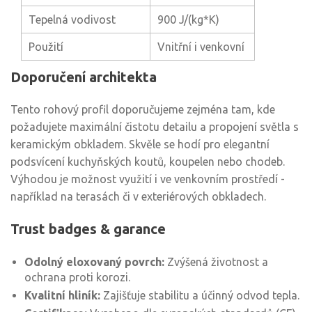
Tepelná vodivost
900 J/(kg*K)
Použití
Vnitřní i venkovní
Doporučení architekta
Tento rohový profil doporučujeme zejména tam, kde
požadujete maximální čistotu detailu a propojení světla s
keramickým obkladem. Skvěle se hodí pro elegantní
podsvícení kuchyňských koutů, koupelen nebo chodeb.
Výhodou je možnost využití i ve venkovním prostředí -
například na terasách či v exteriérových obkladech.
Trust badges & garance
Odolný eloxovaný povrch:
Zvýšená životnost a
ochrana proti korozi.
Kvalitní hliník:
Zajišťuje stabilitu a účinný odvod tepla.