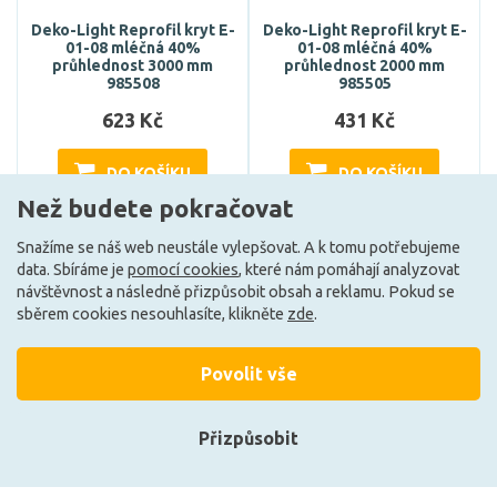
Deko-Light Reprofil kryt E-
Deko-Light Reprofil kryt E-
01-08 mléčná 40%
01-08 mléčná 40%
průhlednost 3000 mm
průhlednost 2000 mm
985508
985505
623 Kč
431 Kč
DO KOŠÍKU
DO KOŠÍKU
Než budete pokračovat
Snažíme se náš web neustále vylepšovat. A k tomu potřebujeme
Může být u Vás 17. 8.
Může být u Vás 17. 8.
data. Sbíráme je
pomocí cookies
, které nám pomáhají analyzovat
návštěvnost a následně přizpůsobit obsah a reklamu. Pokud se
sběrem cookies nesouhlasíte, klikněte
zde
.
Povolit vše
Přizpůsobit