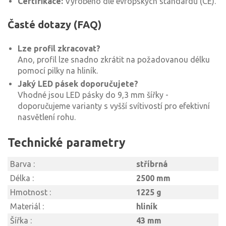
Certifikace:
Vyrobeno dle evropských standardů (CE).
Časté dotazy (FAQ)
Lze profil zkracovat?
Ano, profil lze snadno zkrátit na požadovanou délku
pomocí pilky na hliník.
Jaký LED pásek doporučujete?
Vhodné jsou LED pásky do 9,3 mm šířky -
doporučujeme varianty s vyšší svítivostí pro efektivní
nasvětlení rohu.
Technické parametry
Barva :
stříbrná
Délka :
2500 mm
Hmotnost :
1225 g
Materiál :
hliník
Šířka :
43 mm