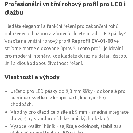
Profesionální vnitřní rohový profil pro LED i
dlažbu
Hledáte elegantní a funkční řešení pro zakončení rohů
obložených dlažbou a zároveň chcete osadit LED pásky?
Vsaďte na vnitřní rohový profil
Reprofil EV-01-08
ve
stříbrné matné eloxované úpravě. Tento profil je ideální
pro moderní interiéry, kde kladete důraz na detail, čistotu
linií a dlouhodobou životnost řešení.
Vlastnosti a výhody
Určeno pro LED pásky do 9,3 mm šířky - dokonalé pro
nepřímé osvětlení v koupelnách, kuchyních či
chodbách.
Vhodný pro dlaždice o síle až 9 mm - snadná integrace
do většiny standardních keramických obkladů.
Vysoce kvalitní hliník - zajišťuje odolnost, stabilitu a
efektivní odvod tepla z LED pásků.