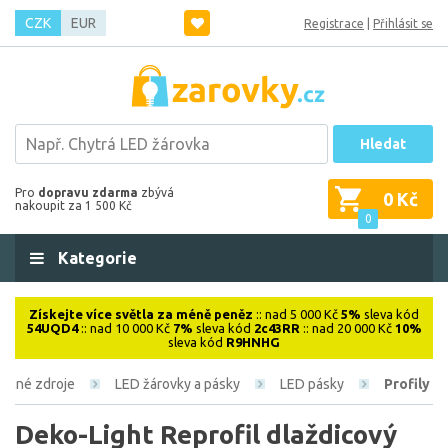
CZK
EUR
Registrace
|
Přihlásit se
Hledat
Pro
dopravu zdarma
zbývá
0 Kč
nakoupit za 1 500 Kč
0
Kategorie
Získejte více světla za méně peněz
:: nad 5 000 Kč
5%
sleva kód
54UQD4
:: nad 10 000 Kč
7%
sleva kód
2c43RR
:: nad 20 000 Kč
10%
sleva kód
R9HNHG
telné zdroje
LED žárovky a pásky
LED pásky
Profily
Deko-Light Reprofil dlaždicový