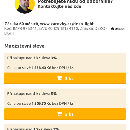
Potřebujete radu od odborníka?
Kontaktujte nás zde
Záruka 60 měsíců
www.zarovky.cz/deko-light
Kód: IMPR 975341
EAN: 4042943134110
Značka: DEKO-
LIGHT
Množstevní sleva
Při nákupu nad
3 ks
sleva
3%
Cena po slevě
1 538,40 Kč
bez DPH / ks
3 ks
Při nákupu nad
5 ks
sleva
5%
Cena po slevě
1 506,70 Kč
bez DPH / ks
5 ks
Při nákupu nad
10 ks
sleva
7%