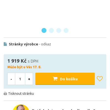
Stránky výrobce
- odkaz
1 919 Kč
s DPH
Může být u Vás 17. 8.
-
+
Do košíku
Tisknout stránku