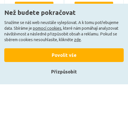
DO KOŠÍKU
DO KOŠÍKU
Než budete pokračovat
Snažíme se náš web neustále vylepšovat. A k tomu potřebujeme
data. Sbíráme je
pomocí cookies
, které nám pomáhají analyzovat
Může být u Vás 17. 8.
Může být u Vás 17. 8.
návštěvnost a následně přizpůsobit obsah a reklamu. Pokud se
sběrem cookies nesouhlasíte, klikněte
zde
.
Povolit vše
Přizpůsobit
Přihlásit se
Registrace
Deko-Light stropní
Deko-Light TCI Sync-kabel
vestavné svítidlo LED
561202
Panel Square 20 23-24V DC
17,00 W 2700 K 1560 lm 237