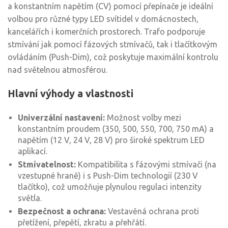
a konstantním napětím (CV) pomocí přepínače je ideální
volbou pro různé typy LED svítidel v domácnostech,
kancelářích i komerčních prostorech. Trafo podporuje
stmívání jak pomocí fázových stmívačů, tak i tlačítkovým
ovládáním (Push-Dim), což poskytuje maximální kontrolu
nad světelnou atmosférou.
Hlavní výhody a vlastnosti
Univerzální nastavení:
Možnost volby mezi
konstantním proudem (350, 500, 550, 700, 750 mA) a
napětím (12 V, 24 V, 28 V) pro široké spektrum LED
aplikací.
Stmívatelnost:
Kompatibilita s fázovými stmívači (na
vzestupné hraně) i s Push-Dim technologií (230 V
tlačítko), což umožňuje plynulou regulaci intenzity
světla.
Bezpečnost a ochrana:
Vestavěná ochrana proti
přetížení, přepětí, zkratu a přehřátí.