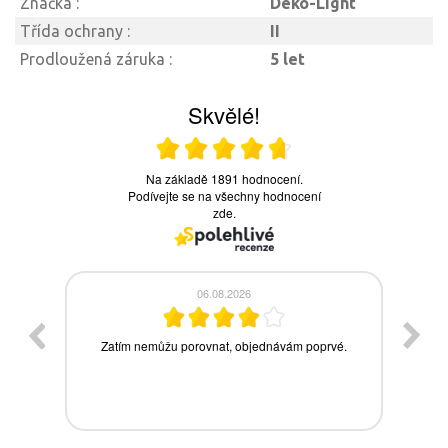
Značka :
Deko-Light
Třída ochrany :
II
Prodloužená záruka :
5 let