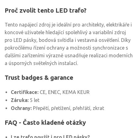
Proč zvolit tento LED trafo?
Tento napájecí zdroj je ideální pro architekty, elektrikáře i
koncové uživatele hledající spolehlivý a variabilní zdroj
pro LED pásky, bodová svítidla i vestavná osvětlení. Díky
pokročilému řízení ochrany a možnosti synchronizace s
dalšími zařízeními výrazně usnadňuje realizaci moderních
a úsporných světelných instalací.
Trust badges & garance
Certifikace:
CE, ENEC, KEMA KEUR
Záruka:
5 let
Ochrany:
Přepětí, přetížení, přehřátí, zkrat
FAQ - Často kladené otázky
Lze trafo použít i pro LED pásky?