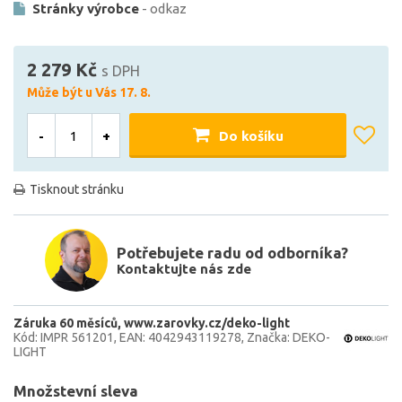
Stránky výrobce
- odkaz
2 279 Kč
s DPH
Může být u Vás 17. 8.
-
+
Do košíku
Tisknout stránku
Potřebujete radu od odborníka?
Kontaktujte nás zde
Záruka 60 měsíců
www.zarovky.cz/deko-light
Kód: IMPR 561201
EAN: 4042943119278
Značka: DEKO-
LIGHT
Množstevní sleva