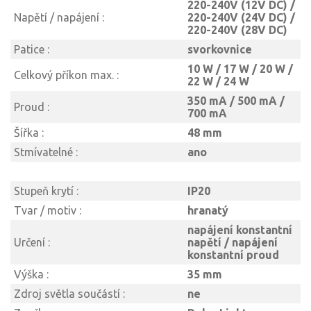
220-240V (12V DC) /
Napětí / napájení :
220-240V (24V DC) /
220-240V (28V DC)
Patice :
svorkovnice
10 W / 17 W / 20 W /
Celkový příkon max. :
22 W / 24 W
350 mA / 500 mA /
Proud :
700 mA
Šířka :
48 mm
Stmívatelné :
ano
Stupeň krytí :
IP20
Tvar / motiv :
hranatý
napájení konstantní
Určení :
napětí / napájení
konstantní proud
Výška :
35 mm
Zdroj světla součástí :
ne